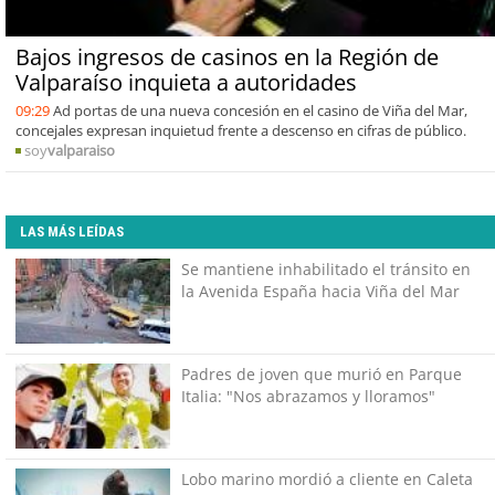
Bajos ingresos de casinos en la Región de
Valparaíso inquieta a autoridades
09:29
Ad portas de una nueva concesión en el casino de Viña del Mar,
concejales expresan inquietud frente a descenso en cifras de público.
soy
valparaiso
LAS MÁS LEÍDAS
Se mantiene inhabilitado el tránsito en
la Avenida España hacia Viña del Mar
Padres de joven que murió en Parque
Italia: "Nos abrazamos y lloramos"
Lobo marino mordió a cliente en Caleta