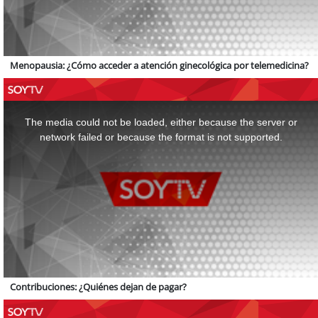
Menopausia: ¿Cómo acceder a atención ginecológica por telemedicina?
This
is
a
The media could not be loaded, either because the server or
modal
window.
network failed or because the format is not supported.
Contribuciones: ¿Quiénes dejan de pagar?