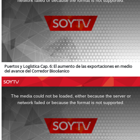
network failed or because the format is not supported.
Puertos y Logística Cap. 6: El aumento de las exportaciones en medio
del avance del Corredor Biocéanico
This
is
a
The media could not be loaded, either because the server or
modal
window.
network failed or because the format is not supported.