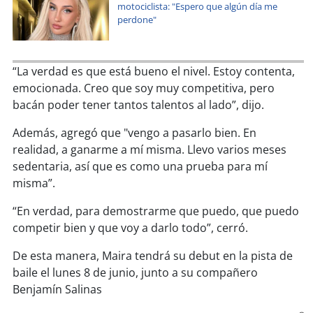
soy
sanantonio
motociclista: "Espero que algún día me
perdone"
soy
chillán
“La verdad es que está bueno el nivel. Estoy contenta,
soy
sancarlos
emocionada. Creo que soy muy competitiva, pero
bacán poder tener tantos talentos al lado”, dijo.
soy
talcahuano
Además, agregó que "vengo a pasarlo bien. En
soy
concepción
realidad, a ganarme a mí misma. Llevo varios meses
sedentaria, así que es como una prueba para mí
soy
coronel
misma”.
soy
arauco
“En verdad, para demostrarme que puedo, que puedo
competir bien y que voy a darlo todo”, cerró.
soy
temuco
De esta manera, Maira tendrá su debut en la pista de
baile el lunes 8 de junio, junto a su compañero
soy
valdivia
Benjamín Salinas
soy
osorno