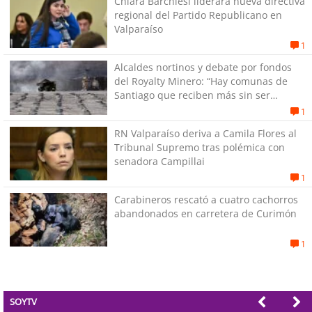
Chiara Barchiesi liderará nueva directiva
regional del Partido Republicano en
Valparaíso
1
Alcaldes nortinos y debate por fondos
del Royalty Minero: “Hay comunas de
Santiago que reciben más sin ser
mineras”
1
RN Valparaíso deriva a Camila Flores al
Tribunal Supremo tras polémica con
senadora Campillai
1
Carabineros rescató a cuatro cachorros
abandonados en carretera de Curimón
1
SOYTV