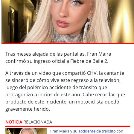
Sostenibilidad
soy
chile
soy
arica
soy
iquique
Tras meses alejada de las pantallas, Fran Maira
confirmó su ingreso oficial a Fiebre de Baile 2.
soy
calama
A través de un video que compartió CHV, la cantante
soy
antofagasta
se sinceró de cómo vive este regreso a la televisón,
luego del polémico accidente de tránsito que
soy
copiapó
protagonizó a inicios de este año. Cabe recordar que
producto de este incidente, un motociclista quedó
soy
valparaíso
gravemente herido.
soy
quillota
NOTICIA
RELACIONADA
Fran Maira y su accidente de tránsito con