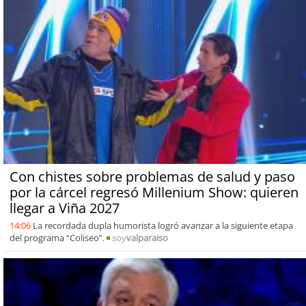
Con chistes sobre problemas de salud y paso
por la cárcel regresó Millenium Show: quieren
llegar a Viña 2027
14:06
La recordada dupla humorista logró avanzar a la siguiente etapa
del programa “Coliseo”.
soy
valparaiso