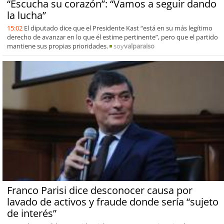
“Escucha su corazón”: “Vamos a seguir dando
la lucha”
15:02
El diputado dice que el Presidente Kast “está en su más legítimo
derecho de avanzar en lo que él estime pertinente”, pero que el partido
mantiene sus propias prioridades.
soy
valparaiso
Franco Parisi dice desconocer causa por
lavado de activos y fraude donde sería “sujeto
de interés”