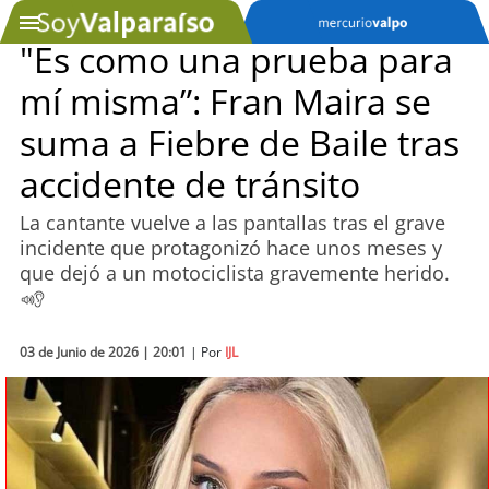
"Es como una prueba para
mí misma”: Fran Maira se
SOYTV
suma a Fiebre de Baile tras
accidente de tránsito
Podcast
La cantante vuelve a las pantallas tras el grave
Actualidad
incidente que protagonizó hace unos meses y
que dejó a un motociclista gravemente herido.
Entretención
Economía
03 de Junio de 2026 | 20:01
| Por
IJL
Deportes
Tecnología