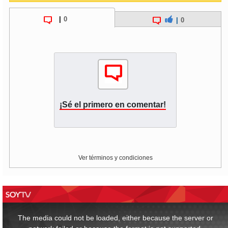
|
0
|
0
¡Sé el primero en comentar!
Ver términos y condiciones
This
is
a
The media could not be loaded, either because the server or
modal
window.