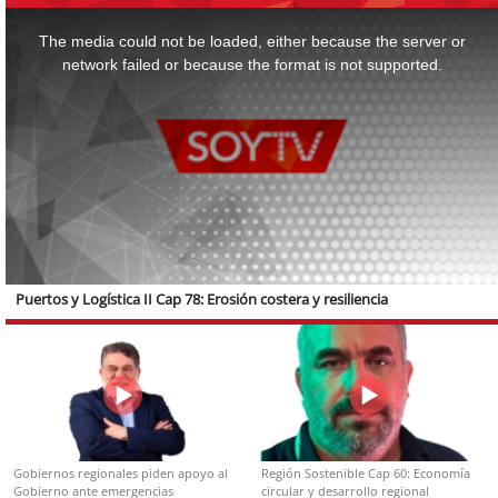
This
is
a
The media could not be loaded, either because the server or
modal
window.
network failed or because the format is not supported.
Puertos y Logística II Cap 78: Erosión costera y resiliencia
Gobiernos regionales piden apoyo al
Región Sostenible Cap 60: Economía
Gobierno ante emergencias
circular y desarrollo regional