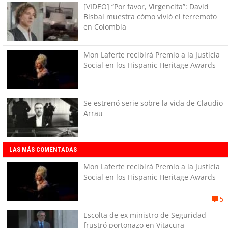
[VIDEO] “Por favor, Virgencita”: David
Bisbal muestra cómo vivió el terremoto
en Colombia
Mon Laferte recibirá Premio a la Justicia
Social en los Hispanic Heritage Awards
Se estrenó serie sobre la vida de Claudio
Arrau
LAS MÁS COMENTADAS
Mon Laferte recibirá Premio a la Justicia
Social en los Hispanic Heritage Awards
5
Escolta de ex ministro de Seguridad
frustró portonazo en Vitacura