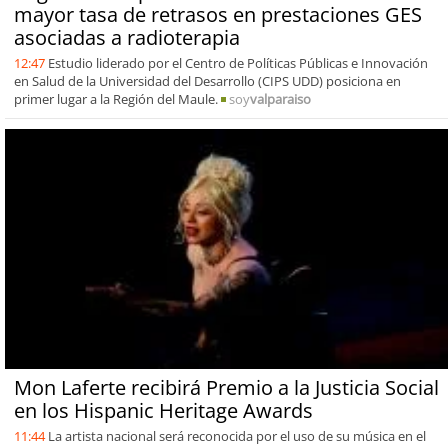
mayor tasa de retrasos en prestaciones GES
asociadas a radioterapia
12:47
Estudio liderado por el Centro de Políticas Públicas e Innovación
en Salud de la Universidad del Desarrollo (CIPS UDD) posiciona en
primer lugar a la Región del Maule.
soy
valparaiso
Mon Laferte recibirá Premio a la Justicia Social
en los Hispanic Heritage Awards
11:44
La artista nacional será reconocida por el uso de su música en el