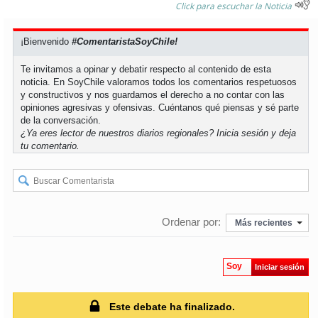
Click para escuchar la Noticia
soy
puertomontt
¡Bienvenido
#ComentaristaSoyChile!
soy
chiloé
Te invitamos a opinar y debatir respecto al contenido de esta
noticia. En SoyChile valoramos todos los comentarios respetuosos
y constructivos y nos guardamos el derecho a no contar con las
opiniones agresivas y ofensivas. Cuéntanos qué piensas y sé parte
de la conversación.
¿Ya eres lector de nuestros diarios regionales?
Inicia sesión
y deja
tu comentario.
Ordenar por:
Más recientes
Soy
Iniciar sesión
Este debate ha finalizado.