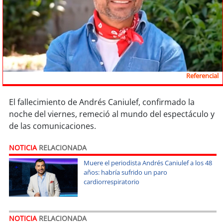
Sostenibilidad
soy
chile
soy
arica
Referencial
soy
iquique
El fallecimiento de Andrés Caniulef, confirmado la
soy
calama
noche del viernes, remeció al mundo del espectáculo y
de las comunicaciones.
soy
antofagasta
NOTICIA
RELACIONADA
soy
copiapó
Muere el periodista Andrés Caniulef a los 48
años: habría sufrido un paro
soy
valparaíso
cardiorrespiratorio
soy
quillota
NOTICIA
RELACIONADA