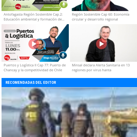
Antofagasta Región Sostenible Cap.2:
Región Sostenible Cap 60: Economía
Educación ambiental y formación de
circular y desarrollo regional
capacidades técnicas
Puertos y Logística II Cap 77: Puerto de
Minsal declara Alerta Sanitaria en 13
Chancay y la competitividad de Chile
regiones por virus hanta
RECOMENDADAS DEL EDITOR