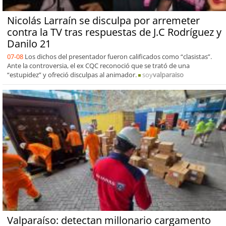
Nicolás Larraín se disculpa por arremeter
contra la TV tras respuestas de J.C Rodríguez y
Danilo 21
07-08
Los dichos del presentador fueron calificados como “clasistas”.
Ante la controversia, el ex CQC reconoció que se trató de una
“estupidez” y ofreció disculpas al animador.
soy
valparaiso
Valparaíso: detectan millonario cargamento