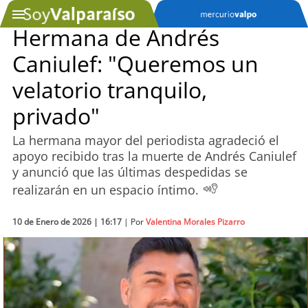
Hermana de Andrés
Caniulef: "Queremos un
SOYTV
velatorio tranquilo,
privado"
Podcast
La hermana mayor del periodista agradeció el
Actualidad
apoyo recibido tras la muerte de Andrés Caniulef
y anunció que las últimas despedidas se
Entretención
realizarán en un espacio íntimo.
Economía
10 de Enero de 2026 | 16:17
| Por
Valentina Morales Pizarro
Deportes
Tecnología