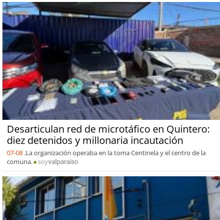
Desarticulan red de microtáfico en Quintero:
diez detenidos y millonaria incautación
07-08
.La organización operaba en la toma Centinela y el centro de la
comuna.
soy
valparaiso