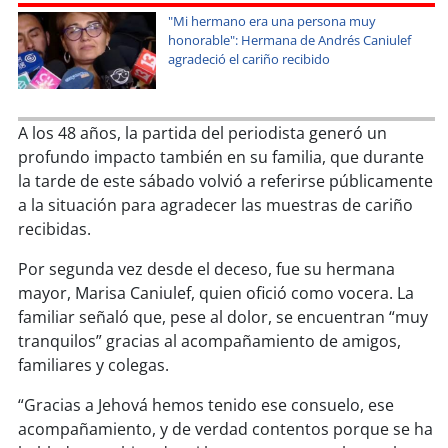
soy
sanantonio
"Mi hermano era una persona muy
honorable": Hermana de Andrés Caniulef
soy
chillán
agradeció el cariño recibido
soy
sancarlos
A los 48 años, la partida del periodista generó un
soy
talcahuano
profundo impacto también en su familia, que durante
la tarde de este sábado volvió a referirse públicamente
soy
concepción
a la situación para agradecer las muestras de cariño
recibidas.
soy
coronel
Por segunda vez desde el deceso, fue su hermana
mayor, Marisa Caniulef, quien ofició como vocera. La
soy
arauco
familiar señaló que, pese al dolor, se encuentran “muy
tranquilos” gracias al acompañamiento de amigos,
soy
temuco
familiares y colegas.
soy
valdivia
“Gracias a Jehová hemos tenido ese consuelo, ese
acompañamiento, y de verdad contentos porque se ha
soy
osorno