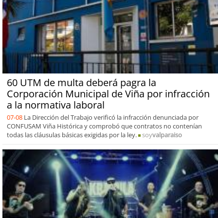
60 UTM de multa deberá pagra la
Corporación Municipal de Viña por infracción
a la normativa laboral
07-08
La Dirección del Trabajo verificó la infracción denunciada por
CONFUSAM Viña Histórica y comprobó que contratos no contenían
todas las cláusulas básicas exigidas por la ley.
soy
valparaiso