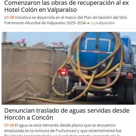
Comenzaron las obras de recuperación al ex
Hotel Colón en Valparaíso
07-08
Iniciativa se desarrolla en el marco del Plan de Gestión del Sitio
Patrimonio Mundial de Valparaíso 2025–2034.
soy
valparaiso
Denuncian traslado de aguas servidas desde
Horcón a Concón
07-08
El agua se está reitrando desde planta que se encuentra
emplazada en la comuna de Puchuncaví y que recientemente fue