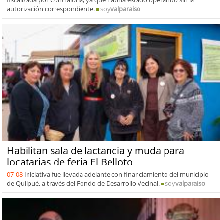
fiscalizada por Contraloría, ya que habría estado operando sin la
autorización correspondiente.
soy
valparaiso
Habilitan sala de lactancia y muda para
locatarias de feria El Belloto
07-08
Iniciativa fue llevada adelante con financiamiento del municipio
de Quilpué, a través del Fondo de Desarrollo Vecinal.
soy
valparaiso