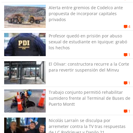
Alerta entre gremios de Codelco ante
propuesta de incorporar capitales
privados
4
Profesor quedó en prisión por abuso
sexual de estudiante en Iquique: grabó
los hechos
1
El Olivar: constructora recurre a la Corte
para revertir suspensión del Minvu
1
Trabajo conjunto permitió rehabilitar
sumidero frente al Terminal de Buses de
Puerto Montt
1
Nicolás Larraín se disculpa por
arremeter contra la TV tras respuestas
de J.C Rodríguez y Danilo 21