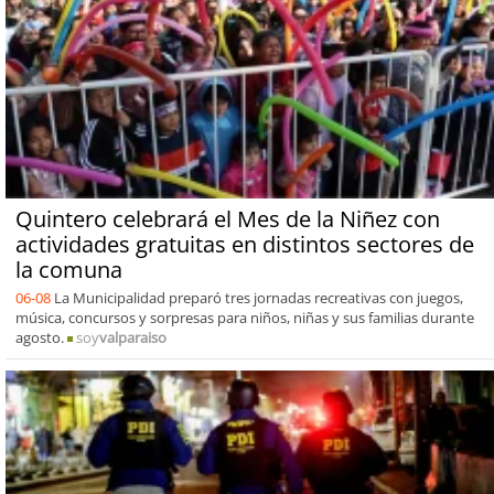
Quintero celebrará el Mes de la Niñez con
actividades gratuitas en distintos sectores de
la comuna
06-08
La Municipalidad preparó tres jornadas recreativas con juegos,
música, concursos y sorpresas para niños, niñas y sus familias durante
agosto.
soy
valparaiso