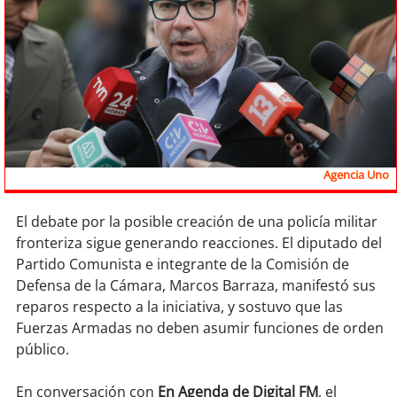
Sostenibilidad
soy
chile
soy
arica
soy
iquique
Agencia Uno
soy
calama
El debate por la posible creación de una policía militar
soy
antofagasta
fronteriza sigue generando reacciones. El diputado del
Partido Comunista e integrante de la Comisión de
soy
copiapó
Defensa de la Cámara, Marcos Barraza, manifestó sus
reparos respecto a la iniciativa, y sostuvo que las
soy
valparaíso
Fuerzas Armadas no deben asumir funciones de orden
público.
soy
quillota
En conversación con
En Agenda de Digital FM
, el