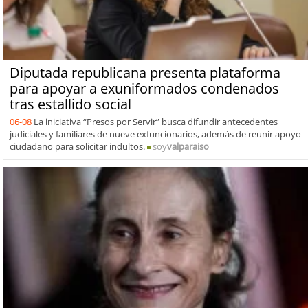
Diputada republicana presenta plataforma
para apoyar a exuniformados condenados
tras estallido social
06-08
La iniciativa “Presos por Servir” busca difundir antecedentes
judiciales y familiares de nueve exfuncionarios, además de reunir apoyo
ciudadano para solicitar indultos.
soy
valparaiso