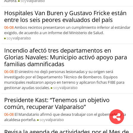
Aurora.
soy
valparaiso
Hospitales Van Buren y Gustavo Fricke están
entre los seis peores evaluados del país
06-08
Ambos recintos presentaron un cumplimiento inferior al estándar
exigido, de acuerdo a un informe del Ministerio de Salud.
soy
valparaiso
Incendio afectó tres departamentos en
Glorias Navales: Municipio activó apoyo para
familias damnificadas
06-08
El siniestro no dejó personas lesionadas y su origen será
investigado por el Departamento Técnico de Bomberos. Equipos
municipales realizaron apoyo en terreno y aplicaron fichas FIBE para
gestionar ayudas sociales.
soy
valparaiso
Presidente Kast: “Tenemos un objetivo
común, recuperar Valparaíso”
06-08
El Mandatario afirmó que desea trabajar con el gobernador y la
alcaldesa porteña.
soy
valparaiso
Revisa la agenda de actividades por el Mes de