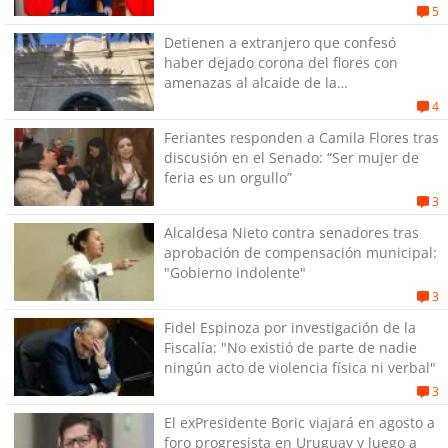
Gobierno
5
Detienen a extranjero que confesó
haber dejado corona del flores con
amenazas al alcaide de la
exPenitenciaría
4
Feriantes responden a Camila Flores tras
discusión en el Senado: “Ser mujer de
feria es un orgullo”
3
Alcaldesa Nieto contra senadores tras
aprobación de compensación municipal:
"Gobierno indolente"
3
Fidel Espinoza por investigación de la
Fiscalía: "No existió de parte de nadie
ningún acto de violencia física ni verbal"
3
El exPresidente Boric viajará en agosto a
foro progresista en Uruguay y luego a