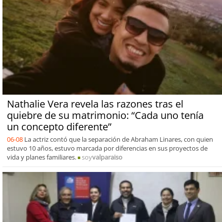
Nathalie Vera revela las razones tras el
quiebre de su matrimonio: “Cada uno tenía
un concepto diferente”
06-08
La actriz contó que la separación de Abraham Linares, con quien
estuvo 10 años, estuvo marcada por diferencias en sus proyectos de
vida y planes familiares.
soy
valparaiso