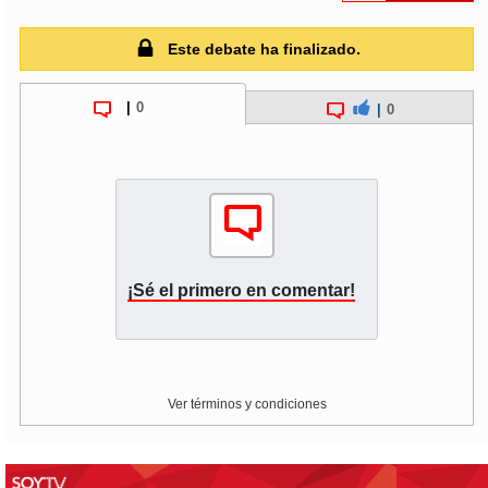
soy
puertomontt
Este debate ha finalizado.
soy
chiloé
|
0
|
0
¡Sé el primero en comentar!
Ver términos y condiciones