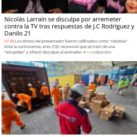
Nicolás Larraín se disculpa por arremeter
contra la TV tras respuestas de J.C Rodríguez y
Danilo 21
07-08
Los dichos del presentador fueron calificados como “clasistas”.
Ante la controversia, el ex CQC reconoció que se trató de una
“estupidez” y ofreció disculpas al animador.
soy
valparaiso