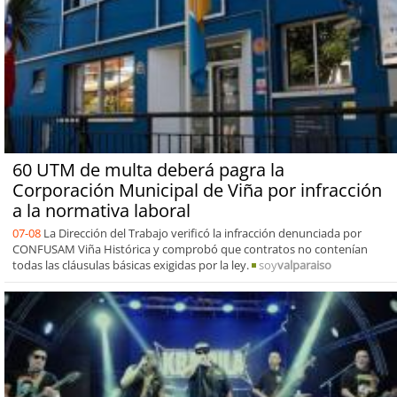
60 UTM de multa deberá pagra la
Corporación Municipal de Viña por infracción
a la normativa laboral
07-08
La Dirección del Trabajo verificó la infracción denunciada por
CONFUSAM Viña Histórica y comprobó que contratos no contenían
todas las cláusulas básicas exigidas por la ley.
soy
valparaiso