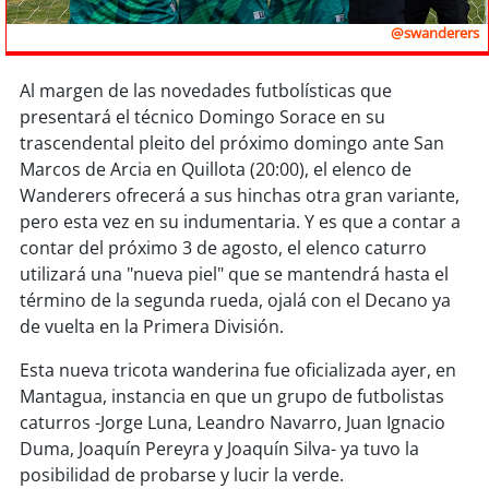
Sostenibilidad
@swanderers
soy
chile
Al margen de las novedades futbolísticas que
presentará el técnico Domingo Sorace en su
soy
arica
trascendental pleito del próximo domingo ante San
Marcos de Arcia en Quillota (20:00), el elenco de
soy
iquique
Wanderers ofrecerá a sus hinchas otra gran variante,
pero esta vez en su indumentaria. Y es que a contar a
soy
calama
contar del próximo 3 de agosto, el elenco caturro
utilizará una "nueva piel" que se mantendrá hasta el
soy
antofagasta
término de la segunda rueda, ojalá con el Decano ya
de vuelta en la Primera División.
soy
copiapó
Esta nueva tricota wanderina fue oficializada ayer, en
soy
valparaíso
Mantagua, instancia en que un grupo de futbolistas
caturros -Jorge Luna, Leandro Navarro, Juan Ignacio
soy
quillota
Duma, Joaquín Pereyra y Joaquín Silva- ya tuvo la
posibilidad de probarse y lucir la verde.