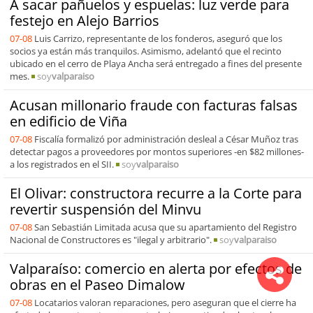
A sacar pañuelos y espuelas: luz verde para
festejo en Alejo Barrios
07-08
Luis Carrizo, representante de los fonderos, aseguró que los
socios ya están más tranquilos. Asimismo, adelantó que el recinto
ubicado en el cerro de Playa Ancha será entregado a fines del presente
mes.
soy
valparaiso
Acusan millonario fraude con facturas falsas
en edificio de Viña
07-08
Fiscalía formalizó por administración desleal a César Muñoz tras
detectar pagos a proveedores por montos superiores -en $82 millones-
a los registrados en el SII.
soy
valparaiso
El Olivar: constructora recurre a la Corte para
revertir suspensión del Minvu
07-08
San Sebastián Limitada acusa que su apartamiento del Registro
Nacional de Constructores es "ilegal y arbitrario".
soy
valparaiso
Valparaíso: comercio en alerta por efectos de
obras en el Paseo Dimalow
07-08
Locatarios valoran reparaciones, pero aseguran que el cierre ha