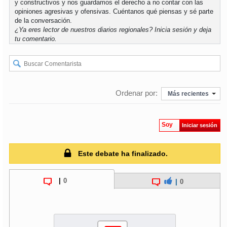
y constructivos y nos guardamos el derecho a no contar con las
opiniones agresivas y ofensivas. Cuéntanos qué piensas y sé parte
de la conversación.
soy
puertomontt
¿Ya eres lector de nuestros diarios regionales?
Inicia sesión
y deja
tu comentario.
soy
chiloé
Ordenar por:
Más recientes
Soy
Iniciar sesión
Este debate ha finalizado.
|
0
|
0