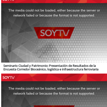
This
is
a
The media could not be loaded, either because the server or
modal
window.
network failed or because the format is not supported.
Seminario Ciudad y Patrimonio: Presentación de Resultados de la
Encuesta Corredor Bioceánico, logística e infraestructura ferroviaria
This
is
a
The media could not be loaded, either because the server or
modal
window.
network failed or because the format is not supported.