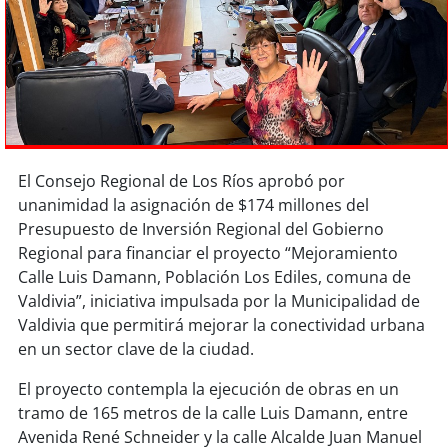
Sostenibilidad
soy
chile
soy
arica
soy
iquique
El Consejo Regional de Los Ríos aprobó por
unanimidad la asignación de $174 millones del
soy
calama
Presupuesto de Inversión Regional del Gobierno
Regional para financiar el proyecto “Mejoramiento
soy
antofagasta
Calle Luis Damann, Población Los Ediles, comuna de
Valdivia”, iniciativa impulsada por la Municipalidad de
soy
copiapó
Valdivia que permitirá mejorar la conectividad urbana
en un sector clave de la ciudad.
soy
valparaíso
El proyecto contempla la ejecución de obras en un
soy
quillota
tramo de 165 metros de la calle Luis Damann, entre
Avenida René Schneider y la calle Alcalde Juan Manuel