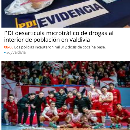
PDI desarticula microtráfico de drogas al
interior de población en Valdivia
08-08
Los policías incautaron mil 312 dosis de cocaína base.
soy
valdivia