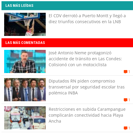
LAS MÁS LEÍDAS
El CDV derrotó a Puerto Montt y llegó a
diez triunfos consecutivos en la LNB
LAS MÁS COMENTADAS
José Antonio Neme protagonizó
accidente de tránsito en Las Condes:
Colisionó con un motociclista
1
Diputados RN piden compromiso
transversal por seguridad escolar tras
polémica INBA
1
Restricciones en subida Carampangue
complicarán conectividad hacia Playa
Ancha
1