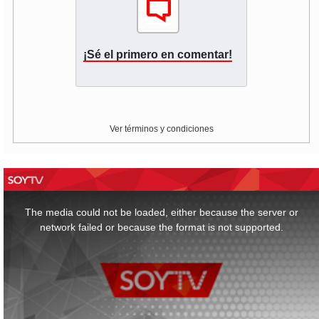
¡Sé el primero en comentar!
Ver términos y condiciones
This
is
a
The media could not be loaded, either because the server or
modal
window.
network failed or because the format is not supported.