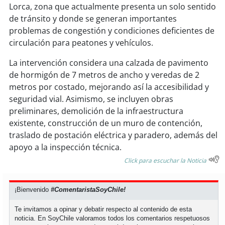
soy
sanantonio
Lorca, zona que actualmente presenta un solo sentido
de tránsito y donde se generan importantes
soy
chillán
problemas de congestión y condiciones deficientes de
circulación para peatones y vehículos.
soy
sancarlos
La intervención considera una calzada de pavimento
de hormigón de 7 metros de ancho y veredas de 2
soy
talcahuano
metros por costado, mejorando así la accesibilidad y
seguridad vial. Asimismo, se incluyen obras
soy
concepción
preliminares, demolición de la infraestructura
existente, construcción de un muro de contención,
soy
coronel
traslado de postación eléctrica y paradero, además del
apoyo a la inspección técnica.
soy
arauco
Click para escuchar la Noticia
soy
temuco
¡Bienvenido
#ComentaristaSoyChile!
soy
valdivia
Te invitamos a opinar y debatir respecto al contenido de esta
noticia. En SoyChile valoramos todos los comentarios respetuosos
soy
osorno