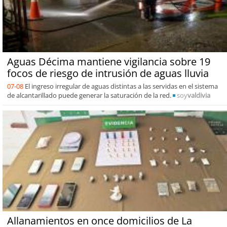
Aguas Décima mantiene vigilancia sobre 19
focos de riesgo de intrusión de aguas lluvia
07-08
El ingreso irregular de aguas distintas a las servidas en el sistema
de alcantarillado puede generar la saturación de la red.
soy
valdivia
Allanamientos en once domicilios de La