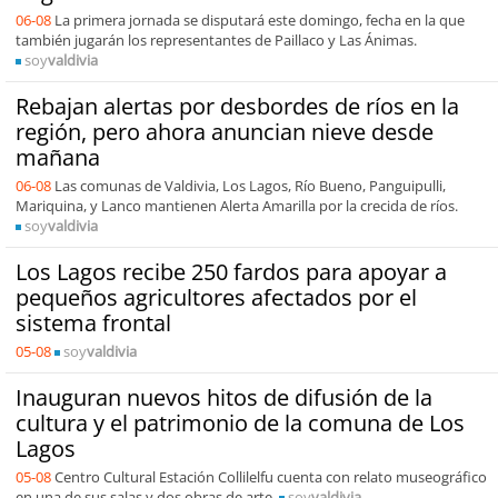
06-08
La primera jornada se disputará este domingo, fecha en la que
también jugarán los representantes de Paillaco y Las Ánimas.
soy
valdivia
Rebajan alertas por desbordes de ríos en la
región, pero ahora anuncian nieve desde
mañana
06-08
Las comunas de Valdivia, Los Lagos, Río Bueno, Panguipulli,
Mariquina, y Lanco mantienen Alerta Amarilla por la crecida de ríos.
soy
valdivia
Los Lagos recibe 250 fardos para apoyar a
pequeños agricultores afectados por el
sistema frontal
05-08
soy
valdivia
Inauguran nuevos hitos de difusión de la
cultura y el patrimonio de la comuna de Los
Lagos
05-08
Centro Cultural Estación Collilelfu cuenta con relato museográfico
en una de sus salas y dos obras de arte.
soy
valdivia