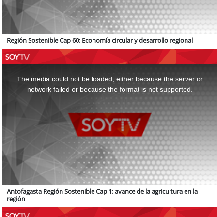
Región Sostenible Cap 60: Economía circular y desarrollo regional
This
is
a
The media could not be loaded, either because the server or
modal
window.
network failed or because the format is not supported.
Antofagasta Región Sostenible Cap 1: avance de la agricultura en la
región