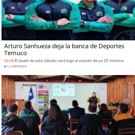
Arturo Sanhueza deja la banca de Deportes
Temuco
06-08
El duelo de este sábado será bajo el mando de un DT interino.
soy
temuco