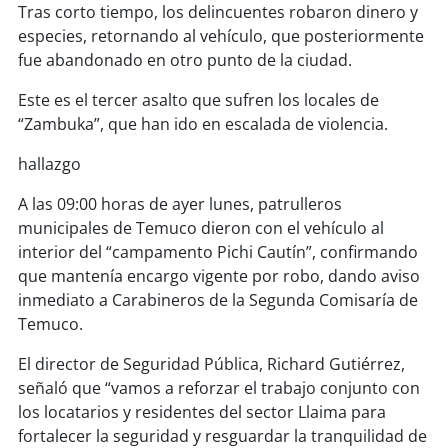
soy
sanantonio
Tras corto tiempo, los delincuentes robaron dinero y
especies, retornando al vehículo, que posteriormente
soy
chillán
fue abandonado en otro punto de la ciudad.
Este es el tercer asalto que sufren los locales de
soy
sancarlos
“Zambuka”, que han ido en escalada de violencia.
soy
talcahuano
hallazgo
soy
concepción
A las 09:00 horas de ayer lunes, patrulleros
municipales de Temuco dieron con el vehículo al
soy
coronel
interior del “campamento Pichi Cautín”, confirmando
que mantenía encargo vigente por robo, dando aviso
soy
arauco
inmediato a Carabineros de la Segunda Comisaría de
Temuco.
soy
temuco
El director de Seguridad Pública, Richard Gutiérrez,
señaló que “vamos a reforzar el trabajo conjunto con
soy
valdivia
los locatarios y residentes del sector Llaima para
fortalecer la seguridad y resguardar la tranquilidad de
soy
osorno