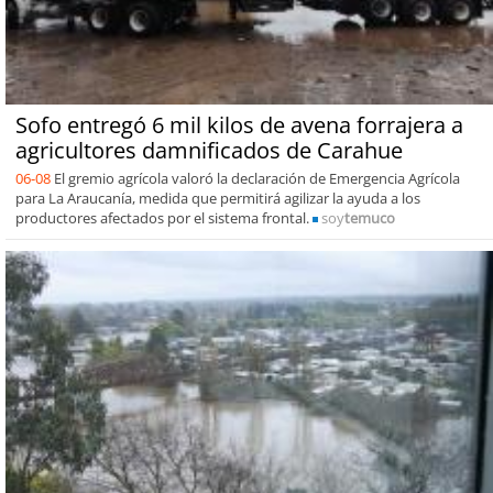
Sofo entregó 6 mil kilos de avena forrajera a
agricultores damnificados de Carahue
06-08
El gremio agrícola valoró la declaración de Emergencia Agrícola
para La Araucanía, medida que permitirá agilizar la ayuda a los
productores afectados por el sistema frontal.
soy
temuco