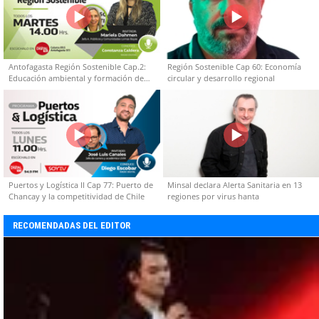
Antofagasta Región Sostenible Cap.2:
Región Sostenible Cap 60: Economía
Educación ambiental y formación de
circular y desarrollo regional
capacidades técnicas
Puertos y Logística II Cap 77: Puerto de
Minsal declara Alerta Sanitaria en 13
Chancay y la competitividad de Chile
regiones por virus hanta
RECOMENDADAS DEL EDITOR