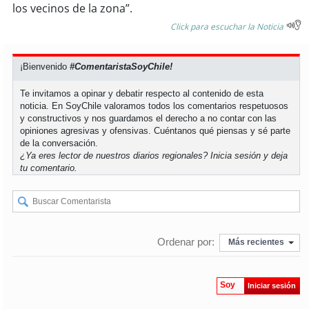
los vecinos de la zona”.
Click para escuchar la Noticia
soy
puertomontt
soy
chiloé
¡Bienvenido
#ComentaristaSoyChile!
Te invitamos a opinar y debatir respecto al contenido de esta
noticia. En SoyChile valoramos todos los comentarios respetuosos
y constructivos y nos guardamos el derecho a no contar con las
opiniones agresivas y ofensivas. Cuéntanos qué piensas y sé parte
de la conversación.
¿Ya eres lector de nuestros diarios regionales?
Inicia sesión
y deja
tu comentario.
Ordenar por:
Más recientes
Soy
Iniciar sesión