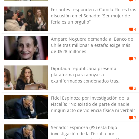
Feriantes responden a Camila Flores tras
discusión en el Senado: “Ser mujer de
feria es un orgullo”
4
Amparo Noguera demanda al Banco de
Chile tras millonaria estafa: exige más
de $528 millones
3
Diputada republicana presenta
plataforma para apoyar a
exuniformados condenados tras
estallido social
3
Fidel Espinoza por investigación de la
Fiscalía: "No existió de parte de nadie
ningún acto de violencia física ni verbal"
3
Senador Espinoza (PS) está bajo
investigación de la Fiscalía por