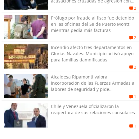
acusaciones cruzadas de agresión con
su pareja
2
Prófugo por fraude al fisco fue detenido
en las oficinas del SII de Puerto Montt
mientras pedía más facturas
2
Incendio afectó tres departamentos en
Glorias Navales: Municipio activó apoyo
para familias damnificadas
2
Alcaldesa Ripamonti valora
incorporación de las Fuerzas Armadas a
labores de seguridad y pide
“responsabilidad política”
1
Chile y Venezuela oficializaron la
reapertura de sus relaciones consulares
1