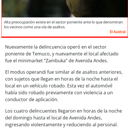
Sostenibilidad
soy
chile
Alta preocupación existe en el sector poniente ante lo que denominan
los vecinos como una ola de asaltos.
soy
arica
El Austral
soy
iquique
Nuevamente la delincuencia operó en el sector
poniente de Temuco, y nuevamente el local afectado
soy
calama
fue el minimarket “Zambuka” de Avenida Andes.
El modus operandi fue similar al de asaltos anteriores,
soy
antofagasta
con sujetos que llegan en horas de la noche hasta el
local en un vehículo robado. Esta vez el automóvil
soy
copiapó
había sido robado previamente con violencia a un
conductor de aplicación.
soy
valparaíso
Los cuatro delincuentes llegaron en horas de la noche
soy
quillota
del domingo hasta el local de Avenida Andes,
ingresando violentamente y reduciendo al personal.