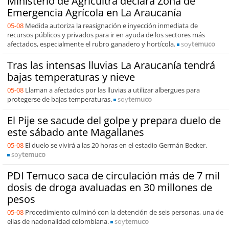
Ministerio de Agricultra declara Zona de
Emergencia Agrícola en La Araucanía
05-08
Medida autoriza la reasignación e inyección inmediata de
recursos públicos y privados para ir en ayuda de los sectores más
afectados, especialmente el rubro ganadero y hortícola.
soy
temuco
Tras las intensas lluvias La Araucanía tendrá
bajas temperaturas y nieve
05-08
Llaman a afectados por las lluvias a utilizar albergues para
protegerse de bajas temperaturas.
soy
temuco
El Pije se sacude del golpe y prepara duelo de
este sábado ante Magallanes
05-08
El duelo se vivirá a las 20 horas en el estadio Germán Becker.
soy
temuco
PDI Temuco saca de circulación más de 7 mil
dosis de droga avaluadas en 30 millones de
pesos
05-08
Procedimiento culminó con la detención de seis personas, una de
ellas de nacionalidad colombiana.
soy
temuco