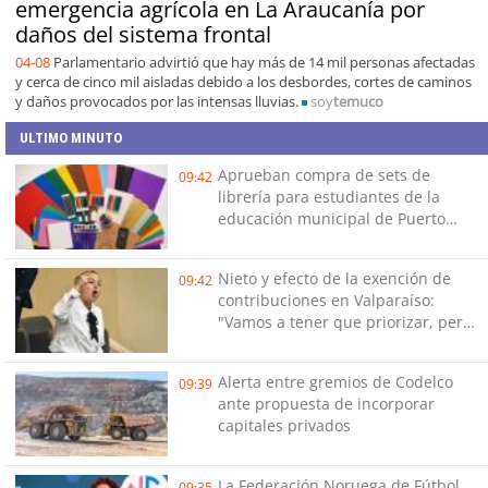
emergencia agrícola en La Araucanía por
daños del sistema frontal
04-08
Parlamentario advirtió que hay más de 14 mil personas afectadas
y cerca de cinco mil aisladas debido a los desbordes, cortes de caminos
y daños provocados por las intensas lluvias.
soy
temuco
ULTIMO MINUTO
Aprueban compra de sets de
09:42
librería para estudiantes de la
educación municipal de Puerto
Montt
Nieto y efecto de la exención de
09:42
contribuciones en Valparaíso:
"Vamos a tener que priorizar, pero
no podemos dejar de hacer lo
básico"
Alerta entre gremios de Codelco
09:39
ante propuesta de incorporar
capitales privados
La Federación Noruega de Fútbol
09:35