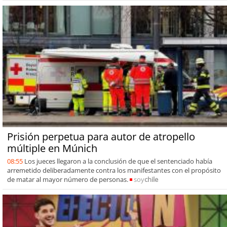
Prisión perpetua para autor de atropello
múltiple en Múnich
08:55
Los jueces llegaron a la conclusión de que el sentenciado había
arremetido deliberadamente contra los manifestantes con el propósito
de matar al mayor número de personas.
soy
chile