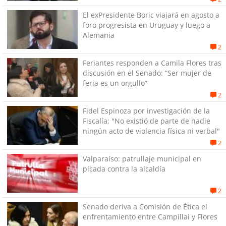
El exPresidente Boric viajará en agosto a
foro progresista en Uruguay y luego a
Alemania
2
Feriantes responden a Camila Flores tras
discusión en el Senado: “Ser mujer de
feria es un orgullo”
2
Fidel Espinoza por investigación de la
Fiscalía: "No existió de parte de nadie
ningún acto de violencia física ni verbal"
2
Valparaíso: patrullaje municipal en
picada contra la alcaldía
2
Senado deriva a Comisión de Ética el
enfrentamiento entre Campillai y Flores