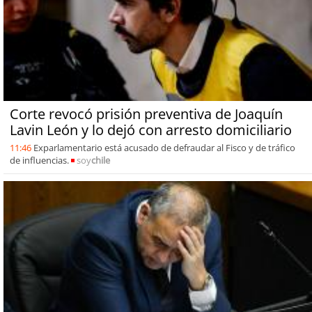
Corte revocó prisión preventiva de Joaquín
Lavin León y lo dejó con arresto domiciliario
11:46
Exparlamentario está acusado de defraudar al Fisco y de tráfico
de influencias.
soy
chile