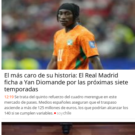
El más caro de su historia: El Real Madrid
ficha a Yan Diomande por las próximas siete
temporadas
12:19
Se trata del quinto refuerzo del cuadro merengue en este
mercado de pases. Medios españoles aseguran que el traspaso
asciende a más de 125 millones de euros, los que podrían alcanzar los
140 si se cumplen variables.
soy
chile