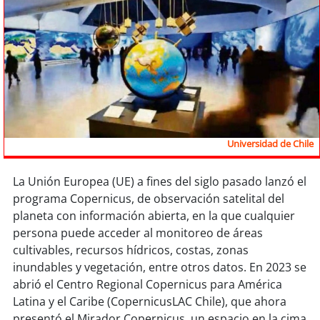
Sostenibilidad
soy
chile
soy
arica
soy
iquique
Universidad de Chile
soy
calama
La Unión Europea (UE) a fines del siglo pasado lanzó el
soy
antofagasta
programa Copernicus, de observación satelital del
planeta con información abierta, en la que cualquier
soy
copiapó
persona puede acceder al monitoreo de áreas
cultivables, recursos hídricos, costas, zonas
soy
valparaíso
inundables y vegetación, entre otros datos. En 2023 se
abrió el Centro Regional Copernicus para América
soy
quillota
Latina y el Caribe (CopernicusLAC Chile), que ahora
presentó el Mirador Copernicus, un espacio en la cima