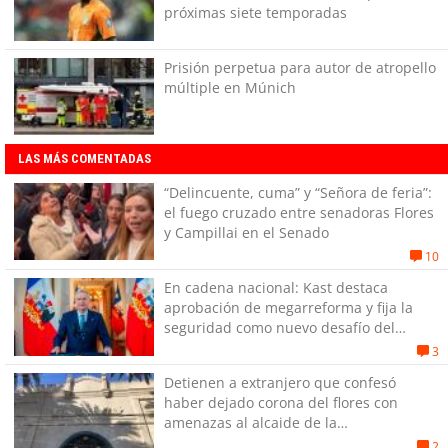
próximas siete temporadas
Prisión perpetua para autor de atropello
múltiple en Múnich
LAS MÁS COMENTADAS
“Delincuente, cuma” y “Señora de feria”:
el fuego cruzado entre senadoras Flores
y Campillai en el Senado
10
En cadena nacional: Kast destaca
aprobación de megarreforma y fija la
seguridad como nuevo desafío del
Gobierno
3
Detienen a extranjero que confesó
haber dejado corona del flores con
amenazas al alcaide de la
exPenitenciaría
2