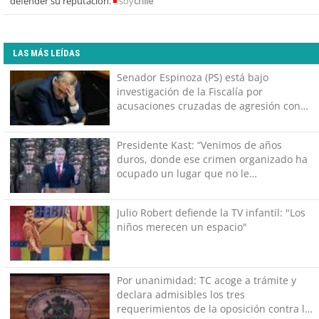
defender su reputación.
soy
chile
LAS MÁS LEÍDAS
Senador Espinoza (PS) está bajo
investigación de la Fiscalía por
acusaciones cruzadas de agresión con
su pareja
Presidente Kast: “Venimos de años
duros, donde ese crimen organizado ha
ocupado un lugar que no le
corresponde”
Julio Robert defiende la TV infantil: "Los
niños merecen un espacio"
Por unanimidad: TC acoge a trámite y
declara admisibles los tres
requerimientos de la oposición contra la