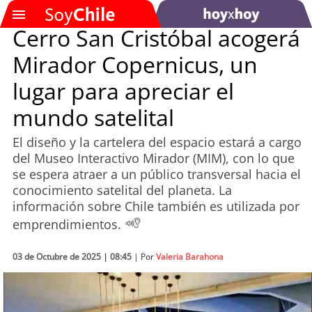
Cerro San Cristóbal acogerá
Mirador Copernicus, un
SOYTV
lugar para apreciar el
mundo satelital
Podcast
El diseño y la cartelera del espacio estará a cargo
Actualidad
del Museo Interactivo Mirador (MIM), con lo que
se espera atraer a un público transversal hacia el
Entretención
conocimiento satelital del planeta. La
información sobre Chile también es utilizada por
Economía
emprendimientos.
Deportes
03 de Octubre de 2025 | 08:45
| Por
Valeria Barahona
Tecnología