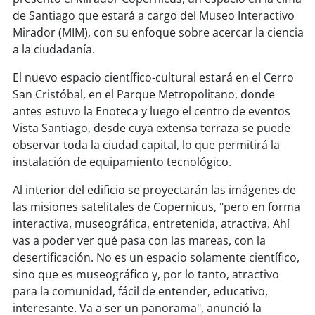
soy
sanantonio
de Santiago que estará a cargo del Museo Interactivo
Mirador (MIM), con su enfoque sobre acercar la ciencia
soy
chillán
a la ciudadanía.
soy
sancarlos
El nuevo espacio científico-cultural estará en el Cerro
San Cristóbal, en el Parque Metropolitano, donde
soy
talcahuano
antes estuvo la Enoteca y luego el centro de eventos
Vista Santiago, desde cuya extensa terraza se puede
soy
concepción
observar toda la ciudad capital, lo que permitirá la
instalación de equipamiento tecnológico.
soy
coronel
Al interior del edificio se proyectarán las imágenes de
las misiones satelitales de Copernicus, "pero en forma
soy
arauco
interactiva, museográfica, entretenida, atractiva. Ahí
vas a poder ver qué pasa con las mareas, con la
soy
temuco
desertificación. No es un espacio solamente científico,
sino que es museográfico y, por lo tanto, atractivo
soy
valdivia
para la comunidad, fácil de entender, educativo,
interesante. Va a ser un panorama", anunció la
soy
osorno