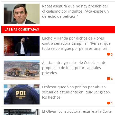
Coquimbo
Rabat asegura que no hay presión del
oficialismo por indultos: "Acá existe un
derecho de petición"
LAS MÁS COMENTADAS
Lucho Miranda por dichos de Flores
contra senadora Campillai: "Pensar que
todo se consigue por pena es una forma
de quitar dignidad"
5
Alerta entre gremios de Codelco ante
propuesta de incorporar capitales
privados
4
Profesor quedó en prisión por abuso
sexual de estudiante en Iquique: grabó
los hechos
1
El Olivar: constructora recurre a la Corte