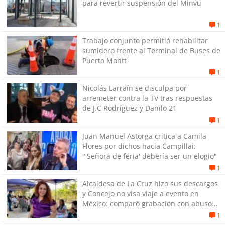
para revertir suspensión del Minvu
1
Trabajo conjunto permitió rehabilitar
sumidero frente al Terminal de Buses de
Puerto Montt
1
Nicolás Larraín se disculpa por
arremeter contra la TV tras respuestas
de J.C Rodríguez y Danilo 21
1
Juan Manuel Astorga critica a Camila
Flores por dichos hacia Campillai:
"'Señora de feria' debería ser un elogio"
1
Alcaldesa de La Cruz hizo sus descargos
y Concejo no visa viaje a evento en
México: comparó grabación con abuso
sexual infantil
1