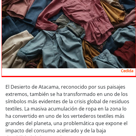
Sostenibilidad
soy
chile
soy
arica
soy
iquique
soy
calama
Cedida
soy
antofagasta
El Desierto de Atacama, reconocido por sus paisajes
soy
copiapó
extremos, también se ha transformado en uno de los
símbolos más evidentes de la crisis global de residuos
soy
valparaíso
textiles. La masiva acumulación de ropa en la zona lo
ha convertido en uno de los vertederos textiles más
soy
quillota
grandes del planeta, una problemática que expone el
impacto del consumo acelerado y de la baja