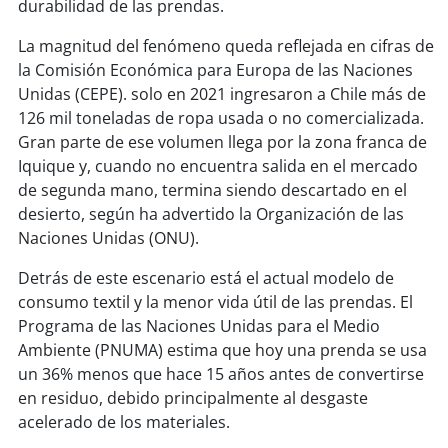
soy
sanantonio
durabilidad de las prendas.
La magnitud del fenómeno queda reflejada en cifras de
soy
chillán
la Comisión Económica para Europa de las Naciones
Unidas (CEPE). solo en 2021 ingresaron a Chile más de
soy
sancarlos
126 mil toneladas de ropa usada o no comercializada.
Gran parte de ese volumen llega por la zona franca de
soy
talcahuano
Iquique y, cuando no encuentra salida en el mercado
de segunda mano, termina siendo descartado en el
soy
concepción
desierto, según ha advertido la Organización de las
Naciones Unidas (ONU).
soy
coronel
Detrás de este escenario está el actual modelo de
soy
arauco
consumo textil y la menor vida útil de las prendas. El
Programa de las Naciones Unidas para el Medio
soy
temuco
Ambiente (PNUMA) estima que hoy una prenda se usa
un 36% menos que hace 15 años antes de convertirse
soy
valdivia
en residuo, debido principalmente al desgaste
acelerado de los materiales.
soy
osorno