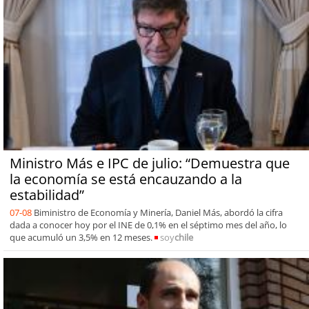
Ministro Más e IPC de julio: “Demuestra que
la economía se está encauzando a la
estabilidad”
07-08
Biministro de Economía y Minería, Daniel Más, abordó la cifra
dada a conocer hoy por el INE de 0,1% en el séptimo mes del año, lo
que acumuló un 3,5% en 12 meses.
soy
chile