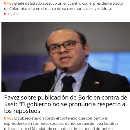
07-08
El jefe de Estado sostuvo un encuentro con el presidente electo
de Colombia, esto en el marco de su ceremonia de investidura.
soy
chile
Pavez sobre publicación de Boric en contra de
Kast: "El gobierno no se pronuncia respecto a
los reposteos"
07-08
El subsecretario abordó el contenido que compartió el
expresidente en sus redes sociales, donde se cuestionaba las cifras
utilizadas por el Mandatario en materia de seguridad durante su