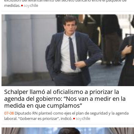
medidas.
soy
chile
Schalper llamó al oficialismo a priorizar la
agenda del gobierno: “Nos van a medir en la
medida en que cumplamos”
07-08
Diputado RN planteó como ejes el plan de seguridad y la agenda
laboral. “Gobernar es priorizar”, indicó.
soy
chile