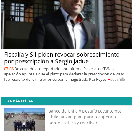
Fiscalía y SII piden revocar sobreseimiento
por prescripción a Sergio Jadue
07-08
De acuerdo a lo reportado por Informe Especial de TVN, la
apelación apunta a que el plazo para declarar la prescripción del caso
fue resuelto de forma errónea por la magistrada Paz Reyes.
soy
chile
LAS MÁS LEÍDAS
Banco de Chile y Desafío Levantemos
Chile lanzan plan para recuperar el
borde costero y reactivar
emprendimientos en la Región de