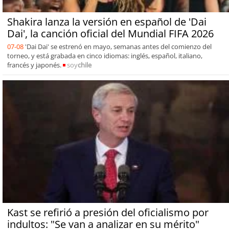
Shakira lanza la versión en español de 'Dai
Dai', la canción oficial del Mundial FIFA 2026
07-08
'Dai Dai' se estrenó en mayo, semanas antes del comienzo del
torneo, y está grabada en cinco idiomas: inglés, español, italiano,
francés y japonés.
soy
chile
Kast se refirió a presión del oficialismo por
indultos: "Se van a analizar en su mérito"