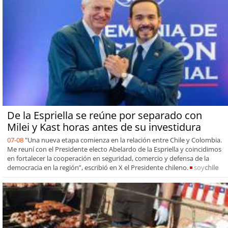
De la Espriella se reúne por separado con
Milei y Kast horas antes de su investidura
07-08
"Una nueva etapa comienza en la relación entre Chile y Colombia.
Me reuní con el Presidente electo Abelardo de la Espriella y coincidimos
en fortalecer la cooperación en seguridad, comercio y defensa de la
democracia en la región”, escribió en X el Presidente chileno.
soy
chile