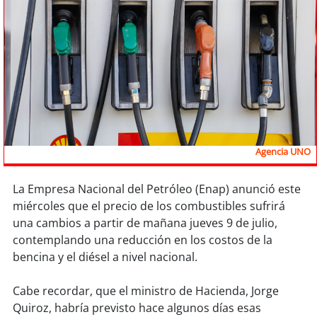
Sostenibilidad
soy
chile
soy
arica
soy
iquique
soy
calama
Agencia UNO
soy
antofagasta
La Empresa Nacional del Petróleo (Enap) anunció este
miércoles que el precio de los combustibles sufrirá
soy
copiapó
una cambios a partir de mañana jueves 9 de julio,
contemplando una reducción en los costos de la
soy
valparaíso
bencina y el diésel a nivel nacional.
soy
quillota
Cabe recordar, que el ministro de Hacienda, Jorge
Quiroz, habría previsto hace algunos días esas