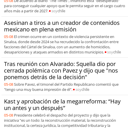
05-08
De acuerdo al diario "The Times", Infantino está "desesperado"
para conseguir cualquier apoyo que le permita seguir en el cargo cuatro
años más a partir de 2027.
soy
chile
Asesinan a tiros a un creador de contenidos
mexicano en plena emisión
05-08
El crimen ocurre en un contexto de violencia persistente en
Sinaloa, donde desde 2024 se ha recrudecido la confrontación entre
facciones del Cártel de Sinaloa, con un aumento de homicidios,
desapariciones y ataques armados en distintos municipios.
soy
chile
Tras reunión con Alvarado: Squella dio por
cerrada polémica con Pavez y dijo que "nos
ponemos detrás de la decisión"
05-08
Sobre Pavez, el timonel del Partido Republicano comentó que
"tengo una muy buena impresión de él".
soy
chile
Kast y aprobación de la megarreforma: “Hay
un antes y un después”
05-08
Presidente celebró el despacho del proyecto y dijo que la
iniciativa “es un todo: la reconstrucción material, la reconstrucción
institucional, la certeza jurídica, la competitividad tributaria y la