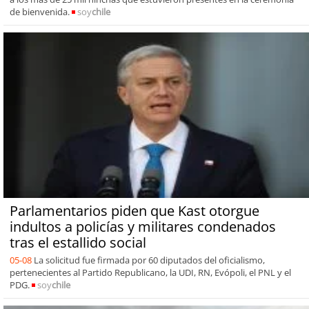
de bienvenida.
soy
chile
Parlamentarios piden que Kast otorgue
indultos a policías y militares condenados
tras el estallido social
05-08
La solicitud fue firmada por 60 diputados del oficialismo,
pertenecientes al Partido Republicano, la UDI, RN, Evópoli, el PNL y el
PDG.
soy
chile