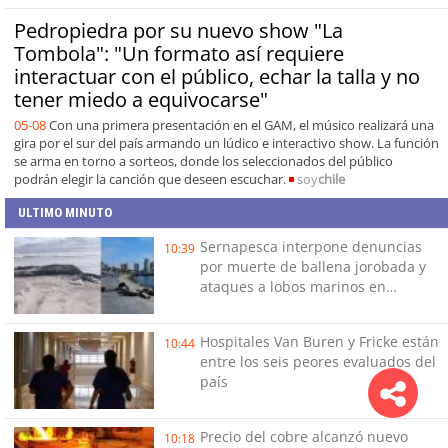
Pedropiedra por su nuevo show "La
Tombola": "Un formato así requiere
interactuar con el público, echar la talla y no
tener miedo a equivocarse"
05-08
Con una primera presentación en el GAM, el músico realizará una
gira por el sur del país armando un lúdico e interactivo show. La función
se arma en torno a sorteos, donde los seleccionados del público
podrán elegir la canción que deseen escuchar.
soy
chile
ULTIMO MINUTO
Sernapesca interpone denuncias
10:39
por muerte de ballena jorobada y
ataques a lobos marinos en
Antofagasta
Hospitales Van Buren y Fricke están
10:44
entre los seis peores evaluados del
país
Precio del cobre alcanzó nuevo
10:18