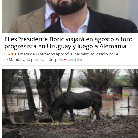
El exPresidente Boric viajará en agosto a foro
progresista en Uruguay y luego a Alemania
05-08
Cámara de Diputados aprobó el permiso solicitado por el
exMandatario para salir del país.
soy
chile