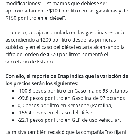
soy
sanantonio
modificaciones: "Estimamos que debiese ser
aproximadamente $100 por litro en las gasolinas y de
soy
chillán
$150 por litro en el diésel".
soy
sancarlos
"Con ello, la baja acumulada en las gasolinas estaría
ascendiendo a $200 por litro desde las primeras
soy
talcahuano
subidas, y en el caso del diésel estaría alcanzando la
cifra del orden de $370 por litro", comentó el
soy
concepción
secretario de Estado.
soy
coronel
Con ello, el reporte de Enap indica que la variación de
los precios serán los siguientes:
soy
-100,3 pesos por litro en Gasolina de 93 octanos
arauco
-99,8 pesos por litro en Gasolina de 97 octanos
0,0 pesos por litro en Kerosene (Parafina)
soy
temuco
-155,4 pesos en el caso del Diésel
-22,1 pesos por litro en GLP de uso vehicular.
soy
valdivia
La misiva también recalcó que la compañía "no fija ni
soy
osorno