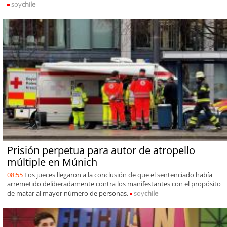
soy
chile
Prisión perpetua para autor de atropello
múltiple en Múnich
08:55
Los jueces llegaron a la conclusión de que el sentenciado había
arremetido deliberadamente contra los manifestantes con el propósito
de matar al mayor número de personas.
soy
chile