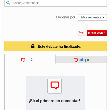
Ordenar por:
Más recientes
Soy
Iniciar sesión
Este debate ha finalizado.
|
0
|
0
¡Sé el primero en comentar!