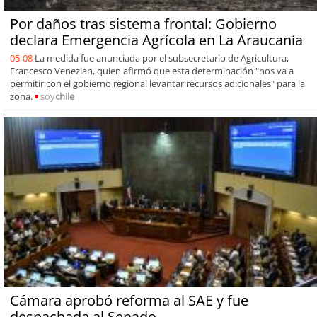
Por daños tras sistema frontal: Gobierno
declara Emergencia Agrícola en La Araucanía
05-08
La medida fue anunciada por el subsecretario de Agricultura,
Francesco Venezian, quien afirmó que esta determinación "nos va a
permitir con el gobierno regional levantar recursos adicionales" para la
zona.
soy
chile
Cámara aprobó reforma al SAE y fue
despachada al Senado