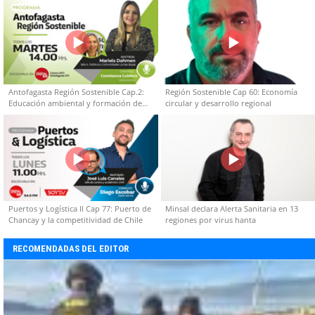
Antofagasta Región Sostenible Cap.2:
Región Sostenible Cap 60: Economía
Educación ambiental y formación de
circular y desarrollo regional
capacidades técnicas
Puertos y Logística II Cap 77: Puerto de
Minsal declara Alerta Sanitaria en 13
Chancay y la competitividad de Chile
regiones por virus hanta
RECOMENDADAS DEL EDITOR