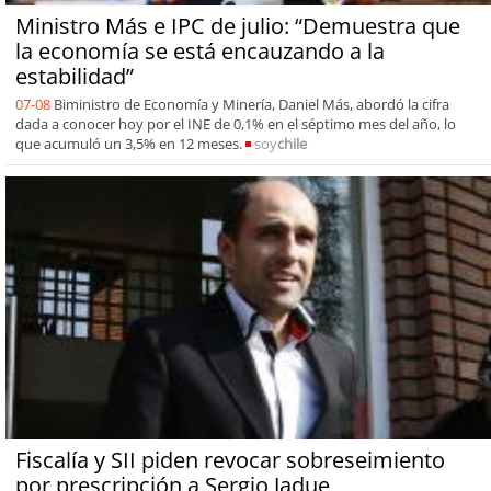
Ministro Más e IPC de julio: “Demuestra que
la economía se está encauzando a la
estabilidad”
07-08
Biministro de Economía y Minería, Daniel Más, abordó la cifra
dada a conocer hoy por el INE de 0,1% en el séptimo mes del año, lo
que acumuló un 3,5% en 12 meses.
soy
chile
Fiscalía y SII piden revocar sobreseimiento
por prescripción a Sergio Jadue