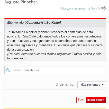
soy
sanantonio
Augusto Pinochet.
Click para escuchar la Noticia
soy
chillán
¡Bienvenido
#ComentaristaSoyChile!
soy
sancarlos
Te invitamos a opinar y debatir respecto al contenido de esta
soy
talcahuano
noticia. En SoyChile valoramos todos los comentarios respetuosos
y constructivos y nos guardamos el derecho a no contar con las
opiniones agresivas y ofensivas. Cuéntanos qué piensas y sé parte
soy
concepción
de la conversación.
¿Ya eres lector de nuestros diarios regionales?
Inicia sesión
y deja
tu comentario.
soy
coronel
soy
arauco
soy
temuco
Ordenar por:
Más recientes
soy
valdivia
Soy
Iniciar sesión
soy
osorno