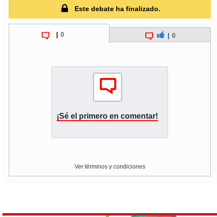
Este debate ha finalizado.
soy
puertomontt
|
0
|
0
soy
chiloé
¡Sé el primero en comentar!
Ver términos y condiciones