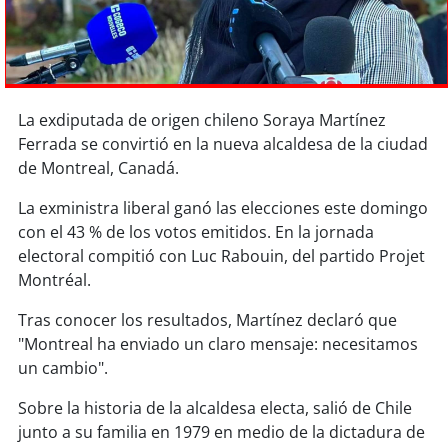
Sostenibilidad
soy
chile
soy
arica
La exdiputada de origen chileno Soraya Martínez
Ferrada se convirtió en la nueva alcaldesa de la ciudad
soy
iquique
de Montreal, Canadá.
soy
calama
La exministra liberal ganó las elecciones este domingo
con el 43 % de los votos emitidos. En la jornada
electoral compitió con Luc Rabouin, del partido Projet
soy
antofagasta
Montréal.
soy
copiapó
Tras conocer los resultados, Martínez declaró que
"Montreal ha enviado un claro mensaje: necesitamos
soy
valparaíso
un cambio".
soy
quillota
Sobre la historia de la alcaldesa electa, salió de Chile
junto a su familia en 1979 en medio de la dictadura de