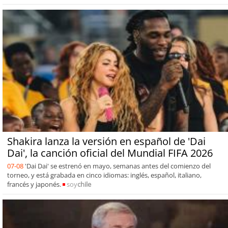
Shakira lanza la versión en español de 'Dai
Dai', la canción oficial del Mundial FIFA 2026
07-08
'Dai Dai' se estrenó en mayo, semanas antes del comienzo del
torneo, y está grabada en cinco idiomas: inglés, español, italiano,
francés y japonés.
soy
chile