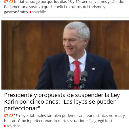
07-08
Iniciativa surge porque los días 18 y 19 caen en viernes y sábado.
Parlamentaria sostuvo que beneficia a rubros del turismo y
gastronómico.
soy
chile
Presidente y propuesta de suspender la Ley
Karin por cinco años: "Las leyes se pueden
perfeccionar"
07-08
"En leyes laborales también podemos analizar distintas normas y
buscar cómo ir perfeccionando ciertas situaciones", agregó Kast.
soy
chile