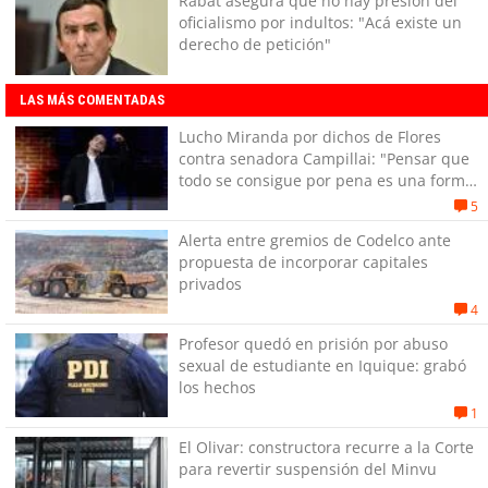
Rabat asegura que no hay presión del
oficialismo por indultos: "Acá existe un
derecho de petición"
LAS MÁS COMENTADAS
Lucho Miranda por dichos de Flores
contra senadora Campillai: "Pensar que
todo se consigue por pena es una forma
de quitar dignidad"
5
Alerta entre gremios de Codelco ante
propuesta de incorporar capitales
privados
4
Profesor quedó en prisión por abuso
sexual de estudiante en Iquique: grabó
los hechos
1
El Olivar: constructora recurre a la Corte
para revertir suspensión del Minvu