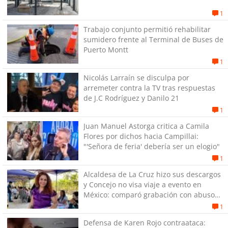
1
Trabajo conjunto permitió rehabilitar
sumidero frente al Terminal de Buses de
Puerto Montt
1
Nicolás Larraín se disculpa por
arremeter contra la TV tras respuestas
de J.C Rodríguez y Danilo 21
1
Juan Manuel Astorga critica a Camila
Flores por dichos hacia Campillai:
"'Señora de feria' debería ser un elogio"
1
Alcaldesa de La Cruz hizo sus descargos
y Concejo no visa viaje a evento en
México: comparó grabación con abuso
sexual infantil
1
Defensa de Karen Rojo contraataca: