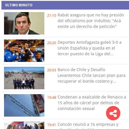
ULTIMO MINUTO
Rabat asegura que no hay presión
21:10
del oficialismo por indultos: "Acá
existe un derecho de petición"
Deportes Antofagasta goleó 3-0 a
20:20
Unión Española y queda en el
tercer puesto de la Liga del
Ascenso
Banco de Chile y Desafío
20:03
Levantemos Chile lanzan plan para
recuperar el borde costero y
reactivar emprendimientos en la
Región de Coquimbo
Condenan a exalcalde de Renaico a
19:48
15 años de cárcel por delitos de
connotación sexual
Concón reunió a 16 empresas y
19:41