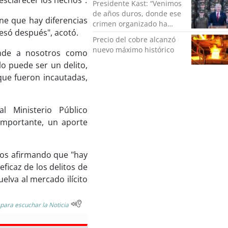
 esclarecer los hechos".
Presidente Kast: “Venimos
de años duros, donde ese
ne que hay diferencias
crimen organizado ha
pesó después", acotó.
ocupado un lugar que no
Precio del cobre alcanzó
le corresponde”
nuevo máximo histórico
onde a nosotros como
lo puede ser un delito,
que fueron incautadas,
al Ministerio Público
importante, un aporte
hos afirmando que "hay
icaz de los delitos de
elva al mercado ilícito
 para escuchar la Noticia