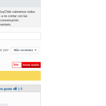
n SoyChile valoramos todos
 a no contar con las
 conversación.
entario.
r por:
Más recientes
Soy
Iniciar sesión
e gusta
|
0