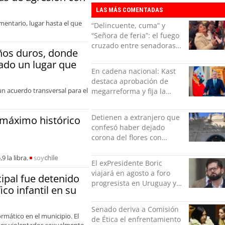
LAS MÁS COMENTADAS
mentario, lugar hasta el que
“Delincuente, cuma” y
“Señora de feria”: el fuego
cruzado entre senadoras
ños duros, donde
Flores y Campillai en el
ado un lugar que
Senado
En cadena nacional: Kast
destaca aprobación de
n acuerdo transversal para el
megarreforma y fija la
seguridad como nuevo
desafío del Gobierno
Detienen a extranjero que
 máximo histórico
confesó haber dejado
corona del flores con
amenazas al alcaide de la
exPenitenciaría
 la libra.
soy
chile
El exPresidente Boric
viajará en agosto a foro
ipal fue detenido
progresista en Uruguay y
ico infantil en su
luego a Alemania
Senado deriva a Comisión
rmático en el municipio. El
de Ética el enfrentamiento
ntes violentados sexualmente.