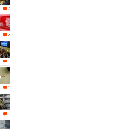
2
2
1
1
1