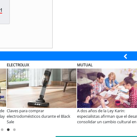
!
SOPRAVAL
ELECTROLUX
Bío Bío conmemora 60
Últimos días para postular al Fondo
¿Qué buscan ho
l desarrollo
Vecino Sopraval de Educación
tecnología par
ile