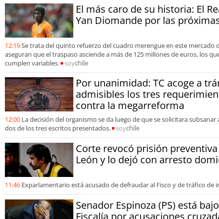
El más caro de su historia: El R
Yan Diomande por las próximas
12:19
Se trata del quinto refuerzo del cuadro merengue en este mercado 
aseguran que el traspaso asciende a más de 125 millones de euros, los que 
cumplen variables.
soy
chile
Por unanimidad: TC acoge a trá
admisibles los tres requerimien
contra la megarreforma
12:00
La decisión del organismo se da luego de que se solicitara subsanar
dos de los tres escritos presentados.
soy
chile
Corte revocó prisión preventiva
León y lo dejó con arresto domic
11:46
Exparlamentario está acusado de defraudar al Fisco y de tráfico de i
Senador Espinoza (PS) está bajo
Fiscalía por acusaciones cruzad