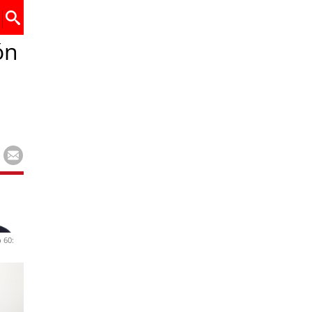
ón
 60: