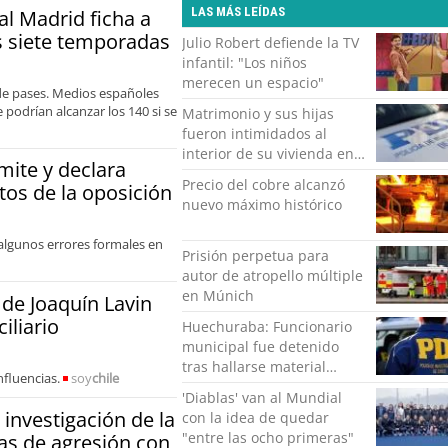
LAS MÁS LEÍDAS
eal Madrid ficha a
 siete temporadas
Julio Robert defiende la TV
infantil: "Los niños
merecen un espacio"
de pases. Medios españoles
podrían alcanzar los 140 si se
Matrimonio y sus hijas
fueron intimidados al
interior de su vivienda en
mite y declara
Puente Alto
Precio del cobre alcanzó
tos de la oposición
nuevo máximo histórico
 algunos errores formales en
Prisión perpetua para
autor de atropello múltiple
en Múnich
 de Joaquín Lavin
iliario
Huechuraba: Funcionario
municipal fue detenido
tras hallarse material
nfluencias.
soy
chile
pornográfico infantil en su
'Diablas' van al Mundial
computador
 investigación de la
con la idea de quedar
"entre las ocho primeras"
as de agresión con