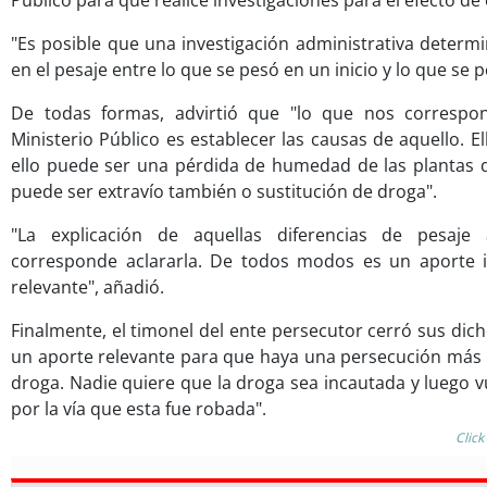
Público para que realice investigaciones para el efecto de
"Es posible que una investigación administrativa determi
en el pesaje entre lo que se pesó en un inicio y lo que se 
De todas formas, advirtió que "lo que nos corresp
Ministerio Público es establecer las causas de aquello. El
ello puede ser una pérdida de humedad de las plantas 
puede ser extravío también o sustitución de droga".
"La explicación de aquellas diferencias de pesaje 
corresponde aclararla. De todos modos es un aporte 
relevante", añadió.
Finalmente, el timonel del ente persecutor cerró sus dic
un aporte relevante para que haya una persecución más ef
droga. Nadie quiere que la droga sea incautada y luego vu
por la vía que esta fue robada".
Click