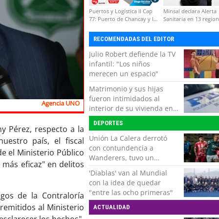
Puertos y Logística II Cap
Minsal declara Alerta
77: Puerto de Chancay y la
Sanitaria en 13 regio
competitividad de Chile
por virus hanta
RECOMENDADAS DEL EDITOR
Julio Robert defiende la TV
infantil: "Los niños
merecen un espacio"
Matrimonio y sus hijas
fueron intimidados al
Agencia UNO
interior de su vivienda en
Puente Alto
DEPORTES
y Pérez, respecto a la
Unión La Calera derrotó
estro país, el fiscal
con contundencia a
e el Ministerio Público
Wanderers, tuvo un
más eficaz" en delitos
respiro y clasificó en Copa
'Diablas' van al Mundial
Chile
con la idea de quedar
"entre las ocho primeras"
gos de la Contraloría
remitidos al Ministerio
ACTUALIDAD