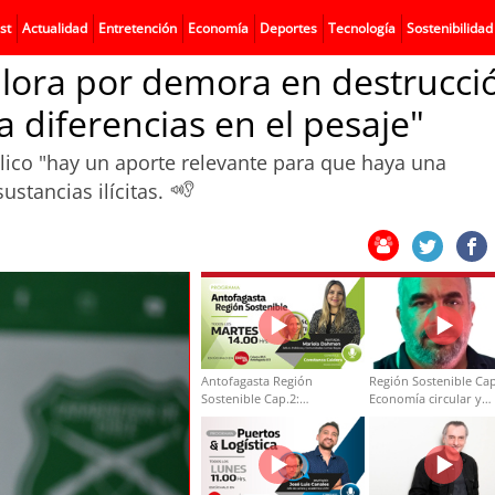
st
Actualidad
Entretención
Economía
Deportes
Tecnología
Sostenibilidad
alora por demora en destrucci
a diferencias en el pesaje"
blico "hay un aporte relevante para que haya una
ustancias ilícitas.
Antofagasta Región
Región Sostenible Cap
Sostenible Cap.2:
Economía circular y
Educación ambiental y
desarrollo regional
formación de capacidades
técnicas