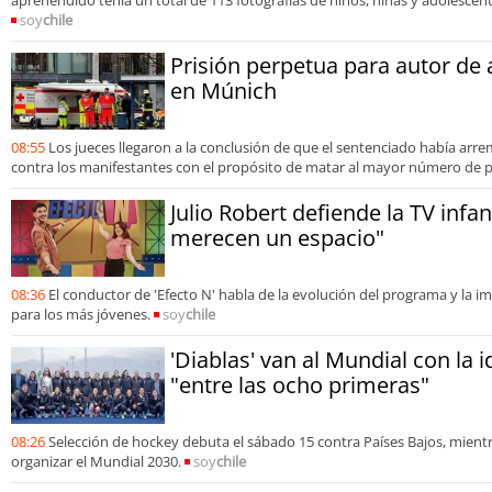
soy
chile
Prisión perpetua para autor de 
en Múnich
08:55
Los jueces llegaron a la conclusión de que el sentenciado había ar
contra los manifestantes con el propósito de matar al mayor número de 
Julio Robert defiende la TV infan
merecen un espacio"
08:36
El conductor de 'Efecto N' habla de la evolución del programa y la 
para los más jóvenes.
soy
chile
'Diablas' van al Mundial con la 
"entre las ocho primeras"
08:26
Selección de hockey debuta el sábado 15 contra Países Bajos, mient
organizar el Mundial 2030.
soy
chile