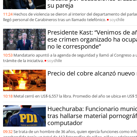
su pareja
11:24
Hechos de violencia se dieron al interior del departamento del parla
llegó personal de Carabineros tras un llamado telefónico.
soy
chile
Presidente Kast: “Venimos de a
ese crimen organizado ha ocup
no le corresponde”
10:53
Mandatario apuntó a la agenda de seguridad y llamó al Congreso a u
trámite de la iniciativa.
soy
chile
Precio del cobre alcanzó nuevo
10:18
Metal cerró en US$ 6,557 la libra. Promedio del año se ubica en US$ 5,9
Huechuraba: Funcionario munic
tras hallarse material pornográf
computador
09:32
Se trata de un hombre de 36 años, quien ejercía funciones como info
aprehendido tenía un total de 113 fotografías de niños, niñas y adolesce