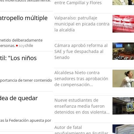
entre Campillai y Flores
atropello múltiple
Valparaíso: patrullaje
municipal en picada contra
la alcaldía
remetido deliberadamente
Cámara aprobó reforma al
personas.
soy
chile
SAE y fue despachada al
til: "Los niños
Senado
Alcaldesa Nieto contra
senadores tras aprobación
importancia de tener contenido
de compensación
municipal: "Gobierno
indolente"
idea de quedar
Nueve estudiantes de
enseñanza media fueron
detenidos en dos violentas
riñas
ras la Federación apuesta por
Autor de fatal
apuñalamiento en Frutillar