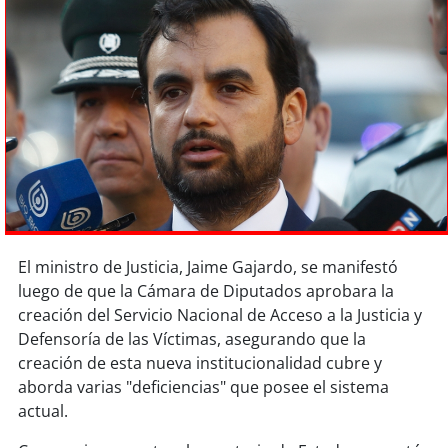
Sostenibilidad
soy
chile
soy
arica
soy
iquique
soy
calama
soy
antofagasta
El ministro de Justicia, Jaime Gajardo, se manifestó
luego de que la Cámara de Diputados aprobara la
soy
copiapó
creación del Servicio Nacional de Acceso a la Justicia y
Defensoría de las Víctimas, asegurando que la
soy
valparaíso
creación de esta nueva institucionalidad cubre y
aborda varias "deficiencias" que posee el sistema
soy
quillota
actual.