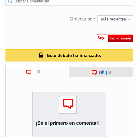
Ordenar por:
Más recientes
Soy
Iniciar sesión
Este debate ha finalizado.
|
0
|
0
¡Sé el primero en comentar!