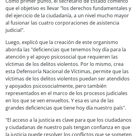
Como primer punto, el secretario de Estado comentó
soy
sanantonio
que el objetivo es llevar "los derechos fundamentales y
del ejercicio de la ciudadanía, a un nivel mucho mayor
soy
chillán
al fusionar las cuatro corporaciones de asistencia
judicial".
soy
sancarlos
Luego, explicó que la creación de este organismo
soy
talcahuano
aborda las "deficiencias que tenemos hoy día para la
atención y el apoyo psicosocial que requieren las
soy
concepción
víctimas de los delitos violentos. Por lo mismo, crea
esta Defensoría Nacional de Víctimas, permite que las
soy
coronel
víctimas de los delitos violentos puedan ser atendidos
y apoyados psicosocialmente, pero también
soy
arauco
representados en el marco de los procesos judiciales
en los que se ven envueltos. Y esa es una de las
soy
temuco
grandes deficiencias que tiene hoy día nuestro país".
"El acceso a la justicia es clave para que los ciudadanos
soy
valdivia
y ciudadanas de nuestro país tengan confianza en que
la justicia puede resolver los conflictos que se someten
soy
osorno