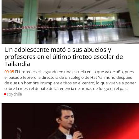
Un adolescente mató a sus abuelos y
profesores en el último tiroteo escolar de
Tailandia
09:05
El tiroteo es el segundo en una escuela en lo que va de año, pues
el pasado febrero la directora de un colegio de Hat Yai murió después
de que un hombre irrumpiera a tiros en el centro, lo que vuelve a poner
sobre la mesa el debate de la tenencia de armas de fuego en el país.
soy
chile