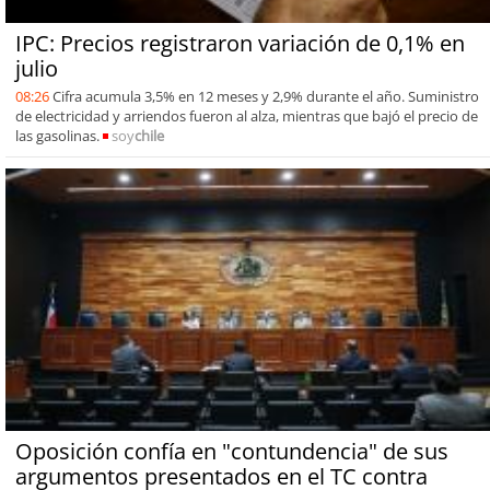
IPC: Precios registraron variación de 0,1% en
julio
08:26
Cifra acumula 3,5% en 12 meses y 2,9% durante el año. Suministro
de electricidad y arriendos fueron al alza, mientras que bajó el precio de
las gasolinas.
soy
chile
Oposición confía en "contundencia" de sus
argumentos presentados en el TC contra