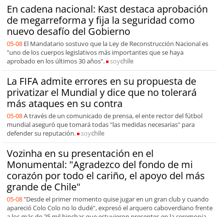
En cadena nacional: Kast destaca aprobación
de megarreforma y fija la seguridad como
nuevo desafío del Gobierno
05-08
El Mandatario sostuvo que la Ley de Reconstrucción Nacional es
"uno de los cuerpos legislativos más importantes que se haya
aprobado en los últimos 30 años".
soy
chile
La FIFA admite errores en su propuesta de
privatizar el Mundial y dice que no tolerará
más ataques en su contra
05-08
A través de un comunicado de prensa, el ente rector del fútbol
mundial aseguró que tomará todas "las medidas necesarias" para
defender su reputación.
soy
chile
Vozinha en su presentación en el
Monumental: "Agradezco del fondo de mi
corazón por todo el cariño, el apoyo del más
grande de Chile"
05-08
"Desde el primer momento quise jugar en un gran club y cuando
apareció Colo Colo no lo dudé", expresó el arquero caboverdiano frente
a los más de 25 mil hinchas que estuvieron presentes en la ceremonia