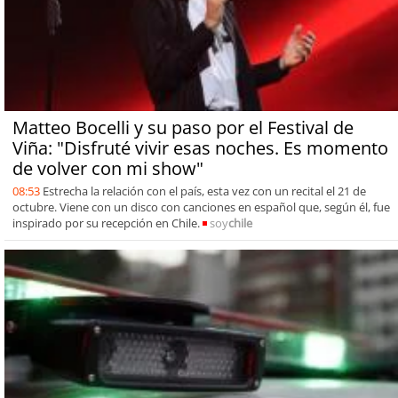
Matteo Bocelli y su paso por el Festival de
Viña: "Disfruté vivir esas noches. Es momento
de volver con mi show"
08:53
Estrecha la relación con el país, esta vez con un recital el 21 de
octubre. Viene con un disco con canciones en español que, según él, fue
inspirado por su recepción en Chile.
soy
chile