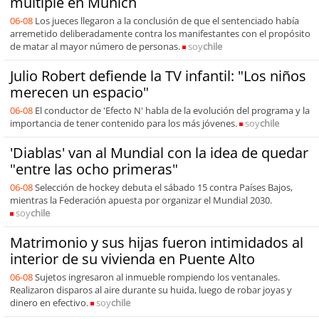
múltiple en Múnich
06-08
Los jueces llegaron a la conclusión de que el sentenciado había
arremetido deliberadamente contra los manifestantes con el propósito
de matar al mayor número de personas.
soy
chile
Julio Robert defiende la TV infantil: "Los niños
merecen un espacio"
06-08
El conductor de 'Efecto N' habla de la evolución del programa y la
importancia de tener contenido para los más jóvenes.
soy
chile
'Diablas' van al Mundial con la idea de quedar
"entre las ocho primeras"
06-08
Selección de hockey debuta el sábado 15 contra Países Bajos,
mientras la Federación apuesta por organizar el Mundial 2030.
soy
chile
Matrimonio y sus hijas fueron intimidados al
interior de su vivienda en Puente Alto
06-08
Sujetos ingresaron al inmueble rompiendo los ventanales.
Realizaron disparos al aire durante su huida, luego de robar joyas y
dinero en efectivo.
soy
chile