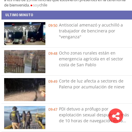
de bienvenida.
soy
chile
ULTIMO MINUTO
Antisocial amenazó y acuchilló a
09:50
trabajador de bencinera por
"venganza"
Ocho zonas rurales están en
09:48
emergencia agrícola en el sector
costa de San Pablo
Corte de luz afecta a sectores de
09:49
Palena por acumulación de nieve
PDI detuvo a prófugo por
09:47
explotación sexual después de más
de 10 horas de navegación en la
zona austral