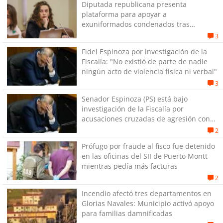
Diputada republicana presenta
plataforma para apoyar a
exuniformados condenados tras
estallido social
3
Fidel Espinoza por investigación de la
Fiscalía: "No existió de parte de nadie
ningún acto de violencia física ni verbal"
3
Senador Espinoza (PS) está bajo
investigación de la Fiscalía por
acusaciones cruzadas de agresión con
su pareja
2
Prófugo por fraude al fisco fue detenido
en las oficinas del SII de Puerto Montt
mientras pedía más facturas
2
Incendio afectó tres departamentos en
Glorias Navales: Municipio activó apoyo
para familias damnificadas