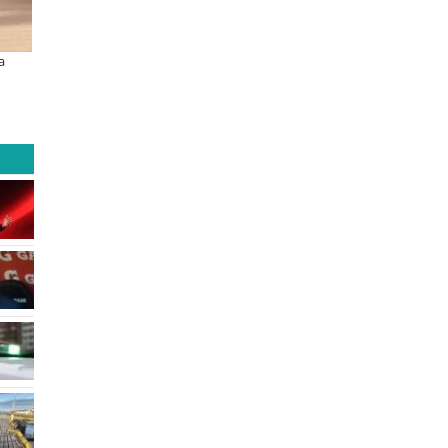
n
Educación y colaboración público-
Llaman a interiorizarse de los
privada se toman La Araucanía:
programas de estudios para po
o
encuentro reunió a líderes para
informado al SAE
abordar las brechas y oportunidades