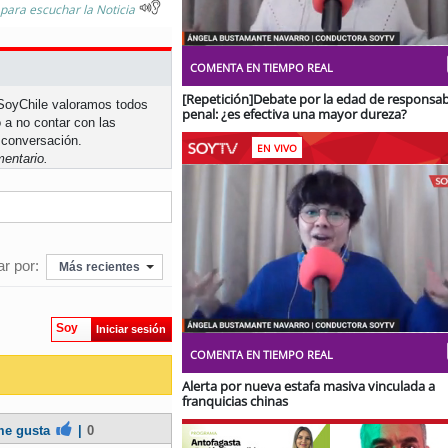
 para escuchar la Noticia
Stream
Unmute
Type
COMENTA EN TIEMPO REAL
[Repetición]Debate por la edad de responsab
n SoyChile valoramos todos
penal: ¿es efectiva una mayor dureza?
 a no contar con las
 conversación.
EN VIVO
entario.
r por:
Más recientes
Stream
Unmute
Soy
Iniciar sesión
Type
COMENTA EN TIEMPO REAL
Alerta por nueva estafa masiva vinculada a
franquicias chinas
e gusta
|
0