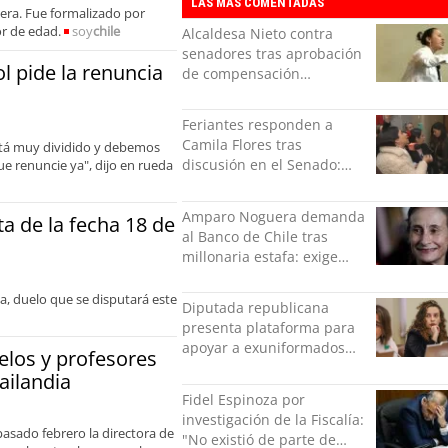
LAS MÁS COMENTADAS
estabilidad”
era. Fue formalizado por
r de edad.
soy
chile
Alcaldesa Nieto contra
senadores tras aprobación
l pide la renuncia
de compensación
municipal: "Gobierno
indolente"
Feriantes responden a
Camila Flores tras
está muy dividido y debemos
discusión en el Senado:
ue renuncie ya", dijo en rueda
“Ser mujer de feria es un
orgullo”
Amparo Noguera demanda
a de la fecha 18 de
al Banco de Chile tras
millonaria estafa: exige
más de $528 millones
ha, duelo que se disputará este
Diputada republicana
presenta plataforma para
apoyar a exuniformados
elos y profesores
condenados tras estallido
ailandia
social
Fidel Espinoza por
investigación de la Fiscalía:
pasado febrero la directora de
"No existió de parte de