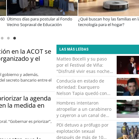
rte
Miguel Palacios asume la presidencia
Estudiantes de la UCN desarrolla
al
de Magallanes Puerto Sostenible con
tecnología para modernizar la
foco en la vinculación ciudadana
operación de Ultraport Coquimb
LAS MÁS LEÍDAS
ción en la ACOT se
rganizado y el
Matteo Bocelli y su paso
por el Festival de Viña:
"Disfruté vivir esas noches.
el gobierno y además,
Es momento de volver con
del secreto bancario entre el
Conducía en estado de
mi show"
ebriedad: Exarquero
Nelson Tapia quedó con
priorizar la agenda
lesiones graves tras
Hombres intentaron
 en la medida en
accidente vehicular
atropellar a un carabinero
y cayeron a un canal de
al. “Gobernar es priorizar”,
regadío en Peñalolén
PDI detuvo a prófugo por
explotación sexual
después de más de 10