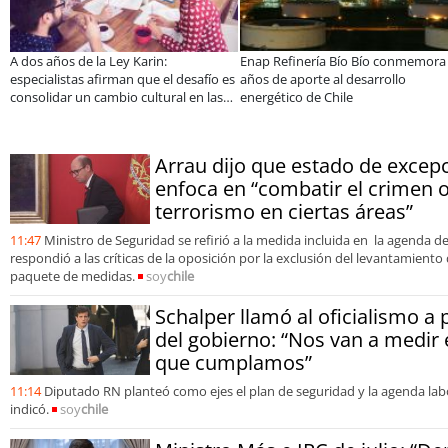
EBI Chile reúne a expertos para
Más de 1.600 alumnos han sido pa
abordar desafíos de inversión e
de programa Súper Sano de Soprav
infraestructura en gestión circular de
en lo que va del año
residuos
Arrau dijo que estado de excep
enfoca en “combatir el crimen o
terrorismo en ciertas áreas”
11:47
Ministro de Seguridad se refirió a la medida incluida en la agenda d
respondió a las críticas de la oposición por la exclusión del levantamiento 
paquete de medidas.
soy
chile
Schalper llamó al oficialismo a 
del gobierno: “Nos van a medir
que cumplamos”
11:14
Diputado RN planteó como ejes el plan de seguridad y la agenda labor
indicó.
soy
chile