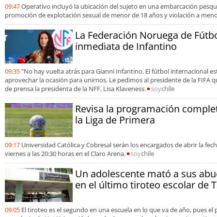
09:47
Operativo incluyó la ubicación del sujeto en una embarcación pesqu
promoción de explotación sexual de menor de 18 años y violación a meno
La Federación Noruega de Fútbo
inmediata de Infantino
09:35
"No hay vuelta atrás para Gianni Infantino. El fútbol internacional 
aprovechar la ocasión para unirnos. Le pedimos al presidente de la FIFA q
de prensa la presidenta de la NFF, Lisa Klaveness.
soy
chile
Revisa la programación complet
la Liga de Primera
09:17
Universidad Católica y Cobresal serán los encargados de abrir la fec
viernes a las 20:30 horas en el Claro Arena.
soy
chile
Un adolescente mató a sus abu
en el último tiroteo escolar de T
09:05
El tiroteo es el segundo en una escuela en lo que va de año, pues el 