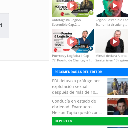
Antofagasta Región
Región Sostenible Cap
Sostenible Cap.2:
Economía circular y
!
Educación ambiental y
desarrollo regional
formación de capacidades
técnicas
Puertos y Logística II Cap
Minsal declara Alerta
77: Puerto de Chancay y la
Sanitaria en 13 regio
competitividad de Chile
por virus hanta
RECOMENDADAS DEL EDITOR
PDI detuvo a prófugo por
explotación sexual
después de más de 10
horas de navegación en la
Conducía en estado de
zona austral
ebriedad: Exarquero
Nelson Tapia quedó con
lesiones graves tras
DEPORTES
accidente vehicular