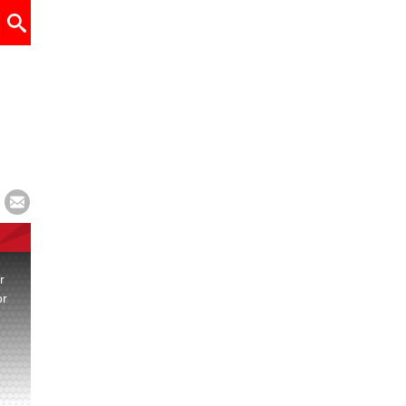
r
or
.