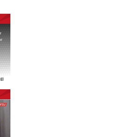
r
or
.
El