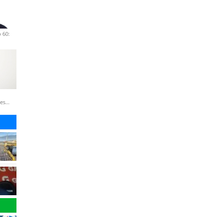
 60:
nes