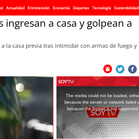
st
Actualidad
Entretención
Economía
Deportes
Tecnología
Sostenibilidad
s ingresan a casa y golpean a
 a la casa previa tras intimidar con armas de fuego y
This
is
a
The media could not be loaded, eithe
modal
window.
because the server or network failed 
because the format is not supported