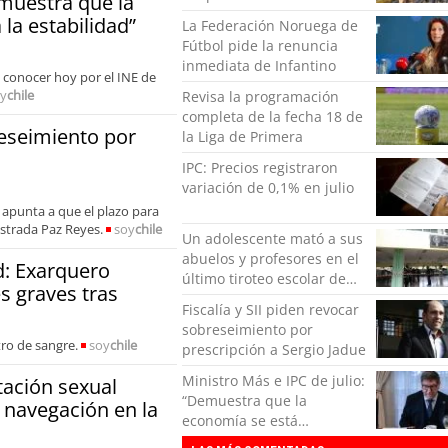
emuestra que la
horas de navegación en la
la estabilidad”
La Federación Noruega de
zona austral
Fútbol pide la renuncia
inmediata de Infantino
a conocer hoy por el INE de
y
chile
Revisa la programación
completa de la fecha 18 de
reseimiento por
la Liga de Primera
IPC: Precios registraron
variación de 0,1% en julio
 apunta a que el plazo para
istrada Paz Reyes.
soy
chile
Un adolescente mató a sus
abuelos y profesores en el
d: Exarquero
último tiroteo escolar de
s graves tras
Tailandia
Fiscalía y SII piden revocar
sobreseimiento por
tro de sangre.
soy
chile
prescripción a Sergio Jadue
Ministro Más e IPC de julio:
tación sexual
“Demuestra que la
 navegación en la
economía se está
encauzando a la