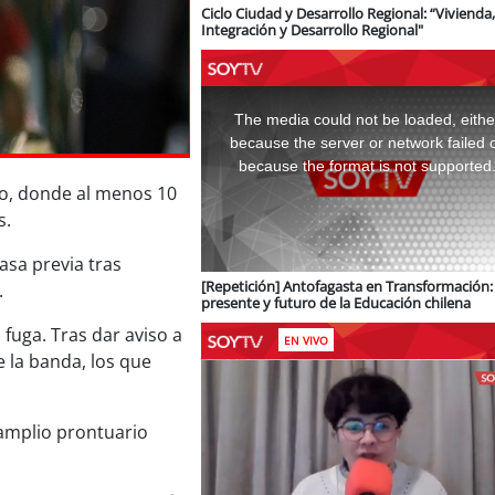
Ciclo Ciudad y Desarrollo Regional: “Vivienda,
Integración y Desarrollo Regional"
This
is
a
The media could not be loaded, eithe
modal
window.
because the server or network failed 
because the format is not supported
jo, donde al menos 10
s.
asa previa tras
[Repetición] Antofagasta en Transformación: 
.
presente y futuro de la Educación chilena
 fuga. Tras dar aviso a
EN VIVO
e la banda, los que
amplio prontuario