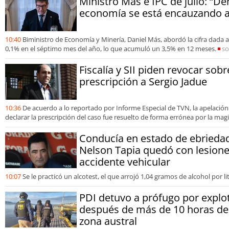
Ministro Más e IPC de julio: “D
economía se está encauzando a 
10:40
Biministro de Economía y Minería, Daniel Más, abordó la cifra dada 
0,1% en el séptimo mes del año, lo que acumuló un 3,5% en 12 meses.
so
Fiscalía y SII piden revocar sob
prescripción a Sergio Jadue
10:36
De acuerdo a lo reportado por Informe Especial de TVN, la apelación
declarar la prescripción del caso fue resuelto de forma errónea por la mag
Conducía en estado de ebrieda
Nelson Tapia quedó con lesione
accidente vehicular
10:07
Se le practicó un alcotest, el que arrojó 1,04 gramos de alcohol por li
PDI detuvo a prófugo por explo
después de más de 10 horas de
zona austral