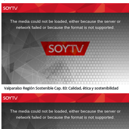
This
is
a
The media could not be loaded, either because the server or
modal
window.
network failed or because the format is not supported.
Valparaíso Región Sostenible Cap. 83: Calidad, ética y sostenibilidad
This
is
a
The media could not be loaded, either because the server or
modal
window.
network failed or because the format is not supported.