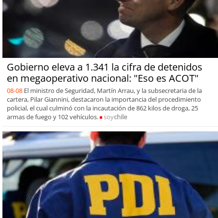
Gobierno eleva a 1.341 la cifra de detenidos
en megaoperativo nacional: "Eso es ACOT"
08-08
El ministro de Seguridad, Martín Arrau, y la subsecretaria de la
cartera, Pilar Giannini, destacaron la importancia del procedimiento
policial, el cual culminó con la incautación de 862 kilos de droga, 25
armas de fuego y 102 vehículos.
soy
chile