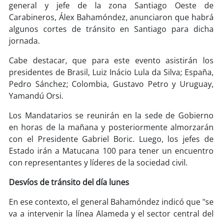
soy
sanantonio
general y jefe de la zona Santiago Oeste de
Carabineros, Álex Bahamóndez, anunciaron que habrá
soy
chillán
algunos cortes de tránsito en Santiago para dicha
jornada.
soy
sancarlos
Cabe destacar, que para este evento asistirán los
presidentes de Brasil, Luiz Inácio Lula da Silva; España,
soy
talcahuano
Pedro Sánchez; Colombia, Gustavo Petro y Uruguay,
Yamandú Orsi.
soy
concepción
Los Mandatarios se reunirán en la sede de Gobierno
soy
coronel
en horas de la mañana y posteriormente almorzarán
con el Presidente Gabriel Boric. Luego, los jefes de
soy
arauco
Estado irán a Matucana 100 para tener un encuentro
con representantes y líderes de la sociedad civil.
soy
temuco
Desvíos de tránsito del día lunes
soy
valdivia
En ese contexto, el general Bahamóndez indicó que "se
va a intervenir la línea Alameda y el sector central del
soy
osorno