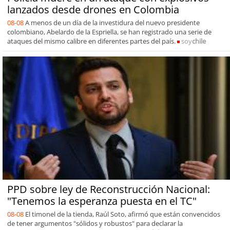
lanzados desde drones en Colombia
08-08
A menos de un día de la investidura del nuevo presidente
colombiano, Abelardo de la Espriella, se han registrado una serie de
ataques del mismo calibre en diferentes partes del país.
soy
chile
PPD sobre ley de Reconstrucción Nacional:
"Tenemos la esperanza puesta en el TC"
08-08
El timonel de la tienda, Raúl Soto, afirmó que están convencidos
de tener argumentos "sólidos y robustos" para declarar la