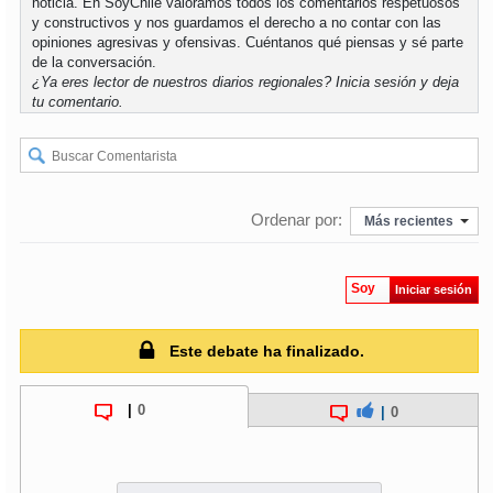
noticia. En SoyChile valoramos todos los comentarios respetuosos
y constructivos y nos guardamos el derecho a no contar con las
opiniones agresivas y ofensivas. Cuéntanos qué piensas y sé parte
de la conversación.
¿Ya eres lector de nuestros diarios regionales?
Inicia sesión
y deja
tu comentario.
Ordenar por:
Más recientes
Soy
Iniciar sesión
Este debate ha finalizado.
|
0
|
0