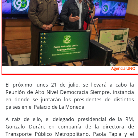
Sostenibilidad
soy
chile
soy
arica
soy
iquique
soy
calama
Agencia UNO
soy
antofagasta
El próximo lunes 21 de julio, se llevará a cabo la
Reunión de Alto Nivel Democracia Siempre, instancia
soy
copiapó
en donde se juntarán los presidentes de distintos
países en el Palacio de La Moneda.
soy
valparaíso
A raíz de ello, el delegado presidencial de la RM,
soy
quillota
Gonzalo Durán, en compañía de la directora de
Transporte Público Metropolitano, Paola Tapia y el