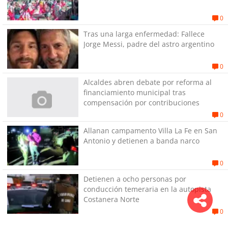
0
Tras una larga enfermedad: Fallece
Jorge Messi, padre del astro argentino
0
Alcaldes abren debate por reforma al
financiamiento municipal tras
compensación por contribuciones
0
Allanan campamento Villa La Fe en San
Antonio y detienen a banda narco
0
Detienen a ocho personas por
conducción temeraria en la autopista
Costanera Norte
0