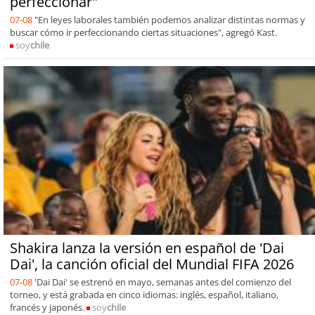
perfeccionar"
07-08
"En leyes laborales también podemos analizar distintas normas y
buscar cómo ir perfeccionando ciertas situaciones", agregó Kast.
soy
chile
Shakira lanza la versión en español de 'Dai
Dai', la canción oficial del Mundial FIFA 2026
07-08
'Dai Dai' se estrenó en mayo, semanas antes del comienzo del
torneo, y está grabada en cinco idiomas: inglés, español, italiano,
francés y japonés.
soy
chile