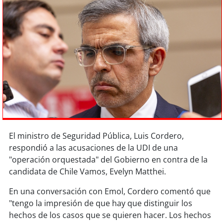
Sostenibilidad
soy
chile
soy
arica
soy
iquique
soy
calama
soy
antofagasta
El ministro de Seguridad Pública, Luis Cordero,
respondió a las acusaciones de la UDI de una
soy
copiapó
"operación orquestada" del Gobierno en contra de la
candidata de Chile Vamos, Evelyn Matthei.
soy
valparaíso
En una conversación con Emol, Cordero comentó que
soy
quillota
"tengo la impresión de que hay que distinguir los
hechos de los casos que se quieren hacer. Los hechos