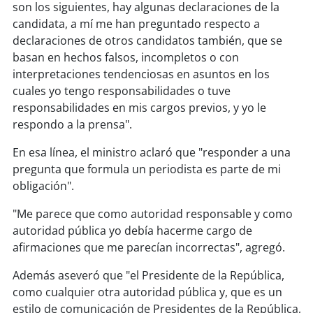
soy
sanantonio
son los siguientes, hay algunas declaraciones de la
candidata, a mí me han preguntado respecto a
soy
chillán
declaraciones de otros candidatos también, que se
basan en hechos falsos, incompletos o con
soy
sancarlos
interpretaciones tendenciosas en asuntos en los
cuales yo tengo responsabilidades o tuve
soy
talcahuano
responsabilidades en mis cargos previos, y yo le
respondo a la prensa".
soy
concepción
En esa línea, el ministro aclaró que "responder a una
pregunta que formula un periodista es parte de mi
soy
coronel
obligación".
soy
arauco
"Me parece que como autoridad responsable y como
autoridad pública yo debía hacerme cargo de
soy
temuco
afirmaciones que me parecían incorrectas", agregó.
Además aseveró que "el Presidente de la República,
soy
valdivia
como cualquier otra autoridad pública y, que es un
estilo de comunicación de Presidentes de la República,
soy
osorno