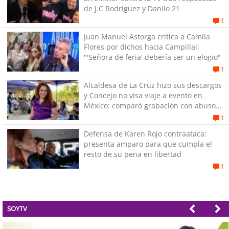
de J.C Rodríguez y Danilo 21
1
Juan Manuel Astorga critica a Camila
Flores por dichos hacia Campillai:
"'Señora de feria' debería ser un elogio"
1
Alcaldesa de La Cruz hizo sus descargos
y Concejo no visa viaje a evento en
México: comparó grabación con abuso
sexual infantil
1
Defensa de Karen Rojo contraataca:
presenta amparo para que cumpla el
resto de su pena en libertad
1
SOYTV