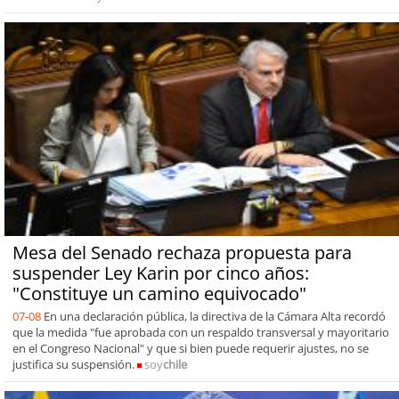
Mesa del Senado rechaza propuesta para
suspender Ley Karin por cinco años:
"Constituye un camino equivocado"
07-08
En una declaración pública, la directiva de la Cámara Alta recordó
que la medida "fue aprobada con un respaldo transversal y mayoritario
en el Congreso Nacional" y que si bien puede requerir ajustes, no se
justifica su suspensión.
soy
chile