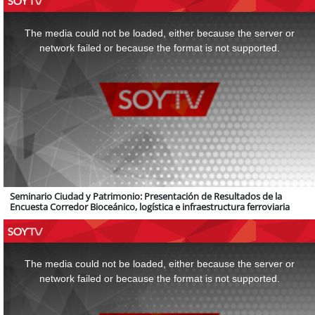
This
is
a
The media could not be loaded, either because the server or
modal
window.
network failed or because the format is not supported.
Seminario Ciudad y Patrimonio: Presentación de Resultados de la
Encuesta Corredor Bioceánico, logística e infraestructura ferroviaria
This
is
a
The media could not be loaded, either because the server or
modal
window.
network failed or because the format is not supported.