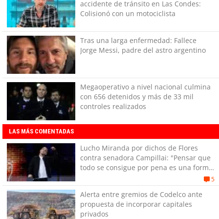
accidente de tránsito en Las Condes:
Colisionó con un motociclista
Tras una larga enfermedad: Fallece
Jorge Messi, padre del astro argentino
Megaoperativo a nivel nacional culmina
con 656 detenidos y más de 33 mil
controles realizados
LAS MÁS COMENTADAS
Lucho Miranda por dichos de Flores
contra senadora Campillai: "Pensar que
todo se consigue por pena es una forma
de quitar dignidad"
5
Alerta entre gremios de Codelco ante
propuesta de incorporar capitales
privados