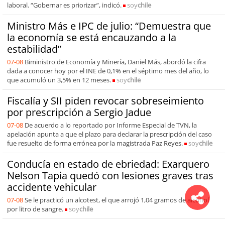
laboral. “Gobernar es priorizar”, indicó.
soy
chile
Ministro Más e IPC de julio: “Demuestra que
la economía se está encauzando a la
estabilidad”
07-08
Biministro de Economía y Minería, Daniel Más, abordó la cifra
dada a conocer hoy por el INE de 0,1% en el séptimo mes del año, lo
que acumuló un 3,5% en 12 meses.
soy
chile
Fiscalía y SII piden revocar sobreseimiento
por prescripción a Sergio Jadue
07-08
De acuerdo a lo reportado por Informe Especial de TVN, la
apelación apunta a que el plazo para declarar la prescripción del caso
fue resuelto de forma errónea por la magistrada Paz Reyes.
soy
chile
Conducía en estado de ebriedad: Exarquero
Nelson Tapia quedó con lesiones graves tras
accidente vehicular
07-08
Se le practicó un alcotest, el que arrojó 1,04 gramos de alcohol
por litro de sangre.
soy
chile