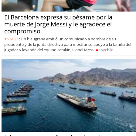
El Barcelona expresa su pésame por la
muerte de Jorge Messi y le agradece el
compromiso
15:51
El club blaugrana emitió un comunicado a nombre de su
presidente y de la junta directiva para mostrar su apoyo a la familia del
jugador y leyenda del equipo catalán, Lionel Messi.
soy
chile