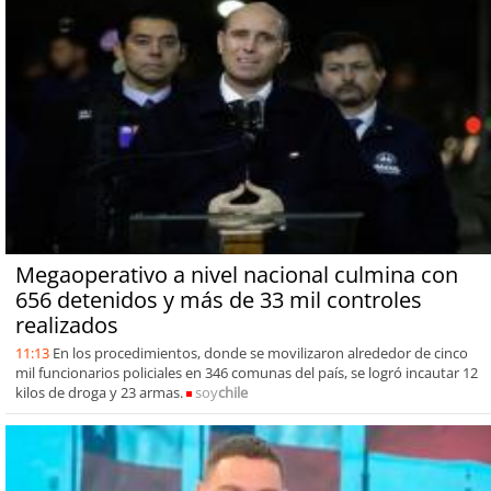
Megaoperativo a nivel nacional culmina con
656 detenidos y más de 33 mil controles
realizados
11:13
En los procedimientos, donde se movilizaron alrededor de cinco
mil funcionarios policiales en 346 comunas del país, se logró incautar 12
kilos de droga y 23 armas.
soy
chile