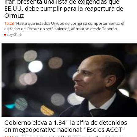
Irán presenta una lista de exigencias que
EE.UU. debe cumplir para la reapertura de
Ormuz
15:23
“Hasta que Estados Unidos no corrija su comportamiento, el
estrecho de Ormuz no será abierto”, afirmaron desde Teherán.
soy
chile
Gobierno eleva a 1.341 la cifra de detenidos
en megaoperativo nacional: "Eso es ACOT"