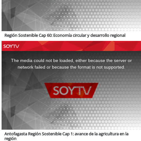
Región Sostenible Cap 60: Economía circular y desarrollo regional
This
is
a
The media could not be loaded, either because the server or
modal
window.
network failed or because the format is not supported.
Antofagasta Región Sostenible Cap 1: avance de la agricultura en la
región