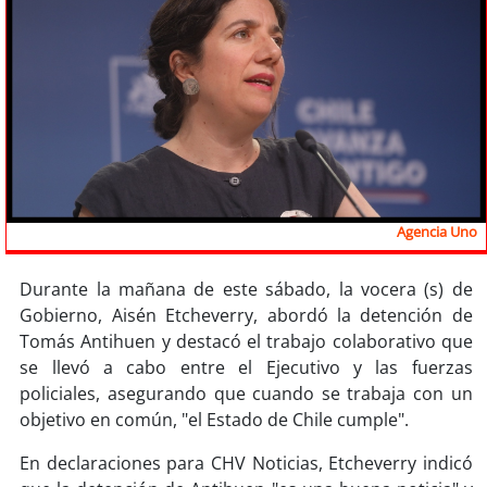
Sostenibilidad
soy
chile
soy
arica
soy
iquique
soy
calama
Agencia Uno
soy
antofagasta
Durante la mañana de este sábado, la vocera (s) de
Gobierno, Aisén Etcheverry, abordó la detención de
soy
copiapó
Tomás Antihuen y destacó el trabajo colaborativo que
se llevó a cabo entre el Ejecutivo y las fuerzas
soy
valparaíso
policiales, asegurando que cuando se trabaja con un
objetivo en común, "el Estado de Chile cumple".
soy
quillota
En declaraciones para CHV Noticias, Etcheverry indicó