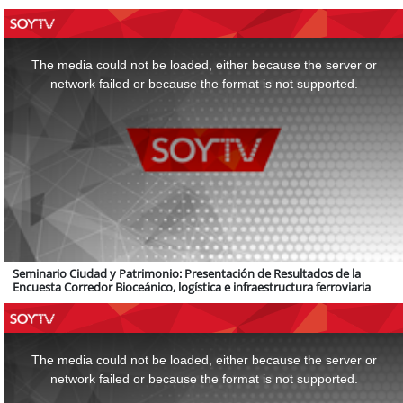
This
is
a
The media could not be loaded, either because the server or
modal
window.
network failed or because the format is not supported.
Seminario Ciudad y Patrimonio: Presentación de Resultados de la
Encuesta Corredor Bioceánico, logística e infraestructura ferroviaria
This
is
a
The media could not be loaded, either because the server or
modal
window.
network failed or because the format is not supported.