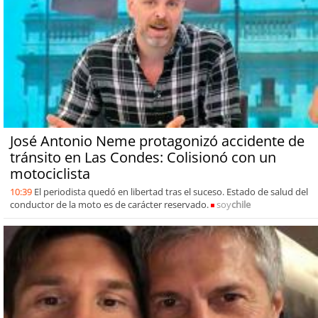
José Antonio Neme protagonizó accidente de
tránsito en Las Condes: Colisionó con un
motociclista
10:39
El periodista quedó en libertad tras el suceso. Estado de salud del
conductor de la moto es de carácter reservado.
soy
chile