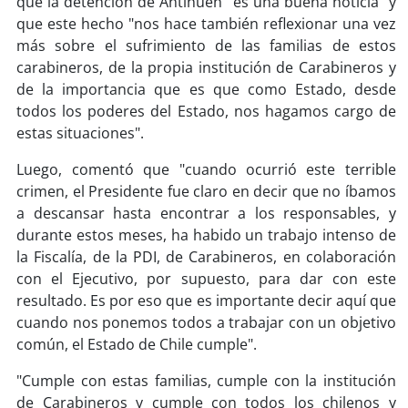
que la detención de Antihuen "es una buena noticia" y
soy
sanantonio
que este hecho "nos hace también reflexionar una vez
más sobre el sufrimiento de las familias de estos
soy
chillán
carabineros, de la propia institución de Carabineros y
de la importancia que es que como Estado, desde
soy
sancarlos
todos los poderes del Estado, nos hagamos cargo de
estas situaciones".
soy
talcahuano
Luego, comentó que "cuando ocurrió este terrible
soy
concepción
crimen, el Presidente fue claro en decir que no íbamos
a descansar hasta encontrar a los responsables, y
soy
coronel
durante estos meses, ha habido un trabajo intenso de
la Fiscalía, de la PDI, de Carabineros, en colaboración
soy
arauco
con el Ejecutivo, por supuesto, para dar con este
resultado. Es por eso que es importante decir aquí que
soy
temuco
cuando nos ponemos todos a trabajar con un objetivo
común, el Estado de Chile cumple".
soy
valdivia
"Cumple con estas familias, cumple con la institución
de Carabineros y cumple con todos los chilenos y
soy
osorno