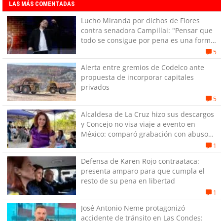
LAS MÁS COMENTADAS
Lucho Miranda por dichos de Flores
contra senadora Campillai: "Pensar que
todo se consigue por pena es una forma
de quitar dignidad"
5
Alerta entre gremios de Codelco ante
propuesta de incorporar capitales
privados
5
Alcaldesa de La Cruz hizo sus descargos
y Concejo no visa viaje a evento en
México: comparó grabación con abuso
sexual infantil
1
Defensa de Karen Rojo contraataca:
presenta amparo para que cumpla el
resto de su pena en libertad
1
José Antonio Neme protagonizó
accidente de tránsito en Las Condes: