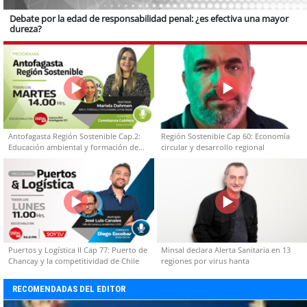
Debate por la edad de responsabilidad penal: ¿es efectiva una mayor
dureza?
Antofagasta Región Sostenible Cap.2:
Región Sostenible Cap 60: Economía
Educación ambiental y formación de
circular y desarrollo regional
capacidades técnicas
Puertos y Logística II Cap 77: Puerto de
Minsal declara Alerta Sanitaria en 13
Chancay y la competitividad de Chile
regiones por virus hanta
RECOMENDADAS DEL EDITOR