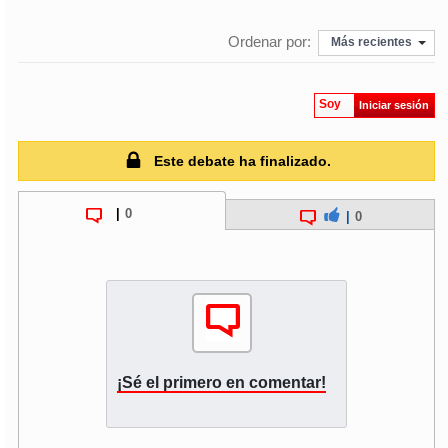
Ordenar por:
Más recientes
soy
puertomontt
soy
chiloé
Soy
Iniciar sesión
Este debate ha finalizado.
|
0
|
0
¡Sé el primero en comentar!