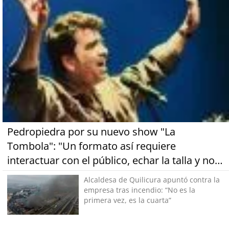
Pedropiedra por su nuevo show "La
Tombola": "Un formato así requiere
interactuar con el público, echar la talla y no
tener miedo a equivocarse"
Alcaldesa de Quilicura apuntó contra la
empresa tras incendio: “No es la
primera vez, es la cuarta”