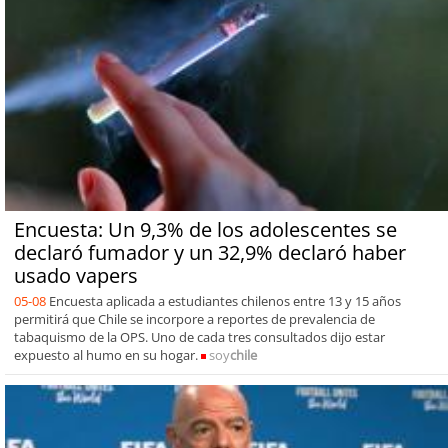
Encuesta: Un 9,3% de los adolescentes se
declaró fumador y un 32,9% declaró haber
usado vapers
05-08
Encuesta aplicada a estudiantes chilenos entre 13 y 15 años
permitirá que Chile se incorpore a reportes de prevalencia de
tabaquismo de la OPS. Uno de cada tres consultados dijo estar
expuesto al humo en su hogar.
soy
chile