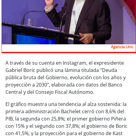
Sostenibilidad
soy
chile
soy
arica
Agencia Uno
soy
iquique
A través de su cuenta en Instagram, el expresidente
soy
calama
Gabriel Boric publicó una lámina titulada "Deuda
pública bruta del Gobierno, evolución con los años y
soy
antofagasta
proyección a 2030", elaborada con datos del Banco
Central y del Consejo Fiscal Autónomo.
soy
copiapó
El gráfico muestra una tendencia al alza sostenida: la
soy
valparaíso
primera administración Bachelet cerró con 8,6% del
PIB, la segunda con 25,8%; el primer gobierno Piñera
soy
quillota
con 15% y el segundo con 37,8%; el gobierno de Boric
con 41,5%; y la proyección para el gobierno de Kast