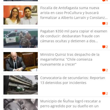
4
Fiscalía de Antofagasta suma nueva
arista en caso ProCultura y buscará
formalizar a Alberto Larraín y Constanza
Gómez
3
Pagaban $350 mil para copiar el examen
de conducir: desbaratan fraude con
cámaras ocultas y detienen a dos
personas en Antofagasta
2
Ministro Quiroz tras despacho de la
megarreforma: “Chile comienza
nuevamente a crecer”
2
Convocatoria de secundarios: Reportan
13 detenidos por incidentes
2
Municipio de Ñuñoa logró rescatar a
perro agredido por su dueño en un