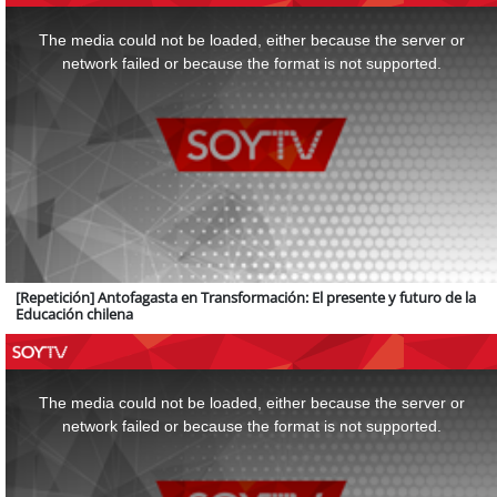
This
is
a
The media could not be loaded, either because the server or
modal
window.
network failed or because the format is not supported.
[Repetición] Antofagasta en Transformación: El presente y futuro de la
Educación chilena
This
is
a
The media could not be loaded, either because the server or
modal
window.
network failed or because the format is not supported.