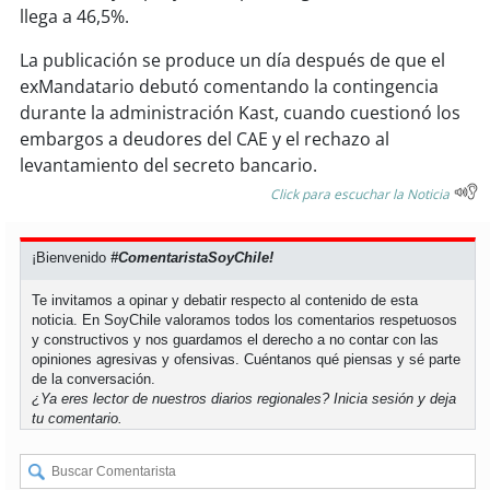
soy
sanantonio
llega a 46,5%.
soy
chillán
La publicación se produce un día después de que el
exMandatario debutó comentando la contingencia
durante la administración Kast, cuando cuestionó los
soy
sancarlos
embargos a deudores del CAE y el rechazo al
levantamiento del secreto bancario.
soy
talcahuano
Click para escuchar la Noticia
soy
concepción
¡Bienvenido
#ComentaristaSoyChile!
soy
coronel
Te invitamos a opinar y debatir respecto al contenido de esta
noticia. En SoyChile valoramos todos los comentarios respetuosos
soy
arauco
y constructivos y nos guardamos el derecho a no contar con las
opiniones agresivas y ofensivas. Cuéntanos qué piensas y sé parte
soy
temuco
de la conversación.
¿Ya eres lector de nuestros diarios regionales?
Inicia sesión
y deja
tu comentario.
soy
valdivia
soy
osorno