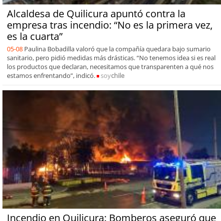
Alcaldesa de Quilicura apuntó contra la
empresa tras incendio: “No es la primera vez,
es la cuarta”
05-08
Paulina Bobadilla valoró que la compañía quedara bajo sumario
sanitario, pero pidió medidas más drásticas. “No tenemos idea si es real
los productos que declaran, necesitamos que transparenten a qué nos
estamos enfrentando”, indicó.
soy
chile
Incendio en Quilicura: Bomberos aseguró que