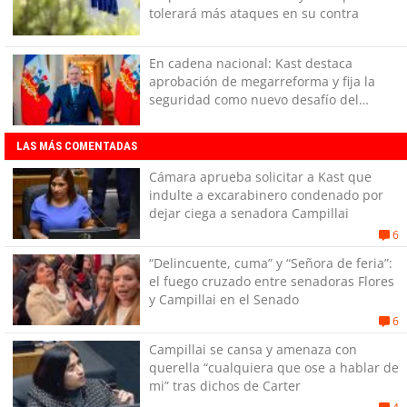
tolerará más ataques en su contra
En cadena nacional: Kast destaca
aprobación de megarreforma y fija la
seguridad como nuevo desafío del
Gobierno
LAS MÁS COMENTADAS
Cámara aprueba solicitar a Kast que
indulte a excarabinero condenado por
dejar ciega a senadora Campillai
6
“Delincuente, cuma” y “Señora de feria”:
el fuego cruzado entre senadoras Flores
y Campillai en el Senado
6
Campillai se cansa y amenaza con
querella “cualquiera que ose a hablar de
mi” tras dichos de Carter