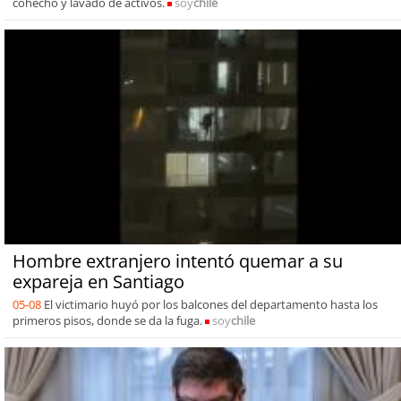
cohecho y lavado de activos.
soy
chile
Hombre extranjero intentó quemar a su
expareja en Santiago
05-08
El victimario huyó por los balcones del departamento hasta los
primeros pisos, donde se da la fuga.
soy
chile