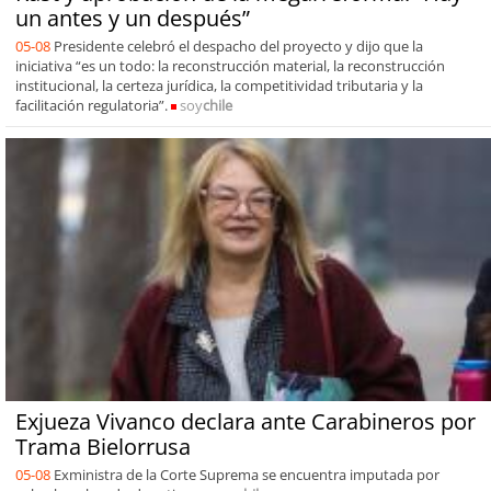
un antes y un después”
05-08
Presidente celebró el despacho del proyecto y dijo que la
iniciativa “es un todo: la reconstrucción material, la reconstrucción
institucional, la certeza jurídica, la competitividad tributaria y la
facilitación regulatoria”.
soy
chile
Exjueza Vivanco declara ante Carabineros por
Trama Bielorrusa
05-08
Exministra de la Corte Suprema se encuentra imputada por