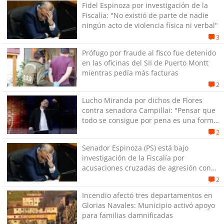
Fidel Espinoza por investigación de la
Fiscalía: "No existió de parte de nadie
ningún acto de violencia física ni verbal"
3
Prófugo por fraude al fisco fue detenido
en las oficinas del SII de Puerto Montt
mientras pedía más facturas
2
Lucho Miranda por dichos de Flores
contra senadora Campillai: "Pensar que
todo se consigue por pena es una forma
de quitar dignidad"
2
Senador Espinoza (PS) está bajo
investigación de la Fiscalía por
acusaciones cruzadas de agresión con
su pareja
2
Incendio afectó tres departamentos en
Glorias Navales: Municipio activó apoyo
para familias damnificadas