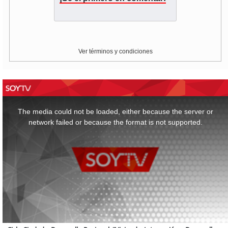
Ver términos y condiciones
This
is
a
The media could not be loaded, either because the server or
modal
window.
network failed or because the format is not supported.