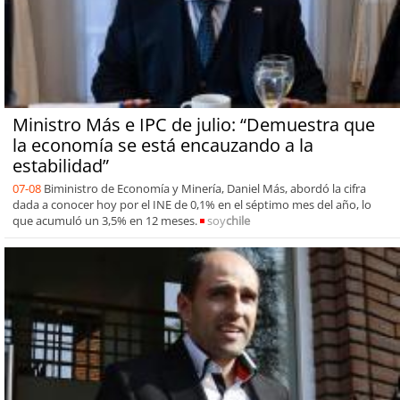
Ministro Más e IPC de julio: “Demuestra que
la economía se está encauzando a la
estabilidad”
07-08
Biministro de Economía y Minería, Daniel Más, abordó la cifra
dada a conocer hoy por el INE de 0,1% en el séptimo mes del año, lo
que acumuló un 3,5% en 12 meses.
soy
chile