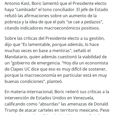
soy
sanantonio
Antonio Kast, Boric lamentó que el Presidente electo
haya “cambiado” el tono conciliador. El jefe de Estado
soy
chillán
refutó las afirmaciones sobre un aumento de la
pobreza y la idea de que el país "se cae a pedazos",
soy
sancarlos
citando indicadores macroeconómicos positivos.
Sobre las críticas del Presidente electo a su gestión,
soy
talcahuano
dijo que “Es lamentable, porque además, lo hace
muchas veces en base a mentiras", señaló el
soy
concepción
Mandatario, quien además cuestionó la viabilidad de
un "gobierno de emergencia. “Hoy día un economista
soy
coronel
de Clapes UC dice que eso es muy difícil de sostener,
porque la macroeconomía en particular está en muy
soy
arauco
buenas condiciones”, planteó.
soy
temuco
En materia internacional, Boric reiteró sus críticas a la
intervención de Estados Unidos en Venezuela,
soy
valdivia
calificando como "absurdas" las amenazas de Donald
Trump de atacar carteles en territorio mexicano. Pese
soy
osorno