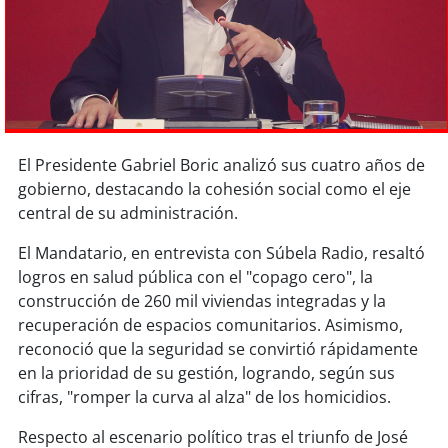
Sostenibilidad
soy
chile
soy
arica
soy
iquique
El Presidente Gabriel Boric analizó sus cuatro años de
gobierno, destacando la cohesión social como el eje
soy
calama
central de su administración.
El Mandatario, en entrevista con Súbela Radio, resaltó
soy
antofagasta
logros en salud pública con el "copago cero", la
construcción de 260 mil viviendas integradas y la
soy
copiapó
recuperación de espacios comunitarios. Asimismo,
reconoció que la seguridad se convirtió rápidamente
soy
valparaíso
en la prioridad de su gestión, logrando, según sus
cifras, "romper la curva al alza" de los homicidios.
soy
quillota
Respecto al escenario político tras el triunfo de José