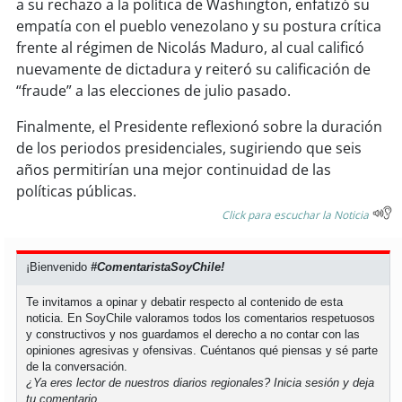
a su rechazo a la política de Washington, enfatizó su
empatía con el pueblo venezolano y su postura crítica
soy
puertomontt
frente al régimen de Nicolás Maduro, al cual calificó
nuevamente de dictadura y reiteró su calificación de
soy
chiloé
“fraude” a las elecciones de julio pasado.
Finalmente, el Presidente reflexionó sobre la duración
de los periodos presidenciales, sugiriendo que seis
años permitirían una mejor continuidad de las
políticas públicas.
Click para escuchar la Noticia
¡Bienvenido
#ComentaristaSoyChile!
Te invitamos a opinar y debatir respecto al contenido de esta
noticia. En SoyChile valoramos todos los comentarios respetuosos
y constructivos y nos guardamos el derecho a no contar con las
opiniones agresivas y ofensivas. Cuéntanos qué piensas y sé parte
de la conversación.
¿Ya eres lector de nuestros diarios regionales?
Inicia sesión
y deja
tu comentario.