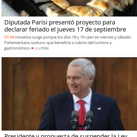
Diputada Parisi presentó proyecto para
declarar feriado el jueves 17 de septiembre
07-08
Iniciativa surge porque los días 18 y 19 caen en viernes y sábado.
Parlamentaria sostuvo que beneficia a rubros del turismo y
gastronómico.
soy
chile
Presidente y propuesta de suspender la Ley