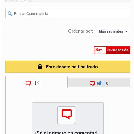
Ordenar por:
Más recientes
Soy
Iniciar sesión
Este debate ha finalizado.
|
0
|
0
¡Sé el primero en comentar!