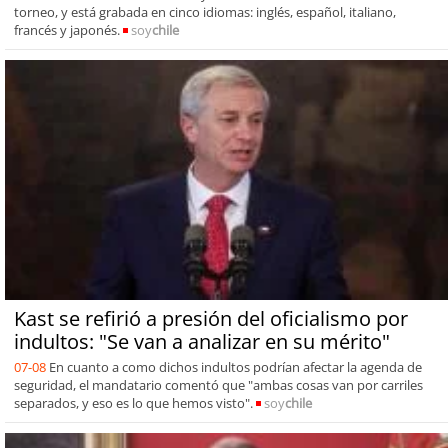
torneo, y está grabada en cinco idiomas: inglés, español, italiano,
francés y japonés.
soy
chile
Kast se refirió a presión del oficialismo por
indultos: "Se van a analizar en su mérito"
07-08
En cuanto a como dichos indultos podrían afectar la agenda de
seguridad, el mandatario comentó que "ambas cosas van por carriles
separados, y eso es lo que hemos visto".
soy
chile