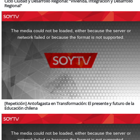
Ciclo Ciudad y Desarrollo Regional: “Vivienda, Integración y Desarrollo
Regional"
This
is
a
The media could not be loaded, either because the server or
modal
window.
network failed or because the format is not supported.
[Repetición] Antofagasta en Transformación: El presente y futuro de la
Educación chilena
This
is
a
The media could not be loaded, either because the server or
modal
window.
network failed or because the format is not supported.