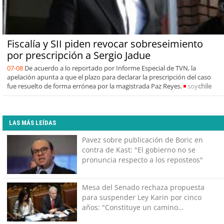
Fiscalía y SII piden revocar sobreseimiento
por prescripción a Sergio Jadue
07-08
De acuerdo a lo reportado por Informe Especial de TVN, la
apelación apunta a que el plazo para declarar la prescripción del caso
fue resuelto de forma errónea por la magistrada Paz Reyes.
soy
chile
LAS MÁS LEÍDAS
Pavez sobre publicación de Boric en
contra de Kast: "El gobierno no se
pronuncia respecto a los reposteos"
Mesa del Senado rechaza propuesta
para suspender Ley Karin por cinco
años: "Constituye un camino
equivocado"