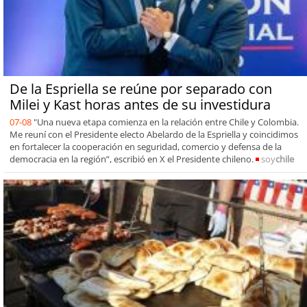
De la Espriella se reúne por separado con
Milei y Kast horas antes de su investidura
07-08
"Una nueva etapa comienza en la relación entre Chile y Colombia.
Me reuní con el Presidente electo Abelardo de la Espriella y coincidimos
en fortalecer la cooperación en seguridad, comercio y defensa de la
democracia en la región”, escribió en X el Presidente chileno.
soy
chile