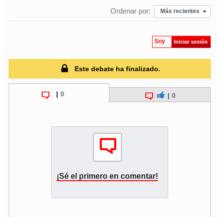
Ordenar por:
Más recientes
Soy
Iniciar sesión
Este debate ha finalizado.
|
0
|
0
¡Sé el primero en comentar!