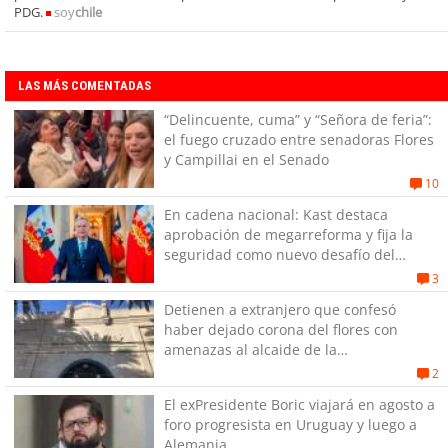
PDG.
soy
chile
LAS MÁS COMENTADAS
“Delincuente, cuma” y “Señora de feria”:
el fuego cruzado entre senadoras Flores
y Campillai en el Senado
10
En cadena nacional: Kast destaca
aprobación de megarreforma y fija la
seguridad como nuevo desafío del
Gobierno
3
Detienen a extranjero que confesó
haber dejado corona del flores con
amenazas al alcaide de la
exPenitenciaría
2
El exPresidente Boric viajará en agosto a
foro progresista en Uruguay y luego a
Alemania