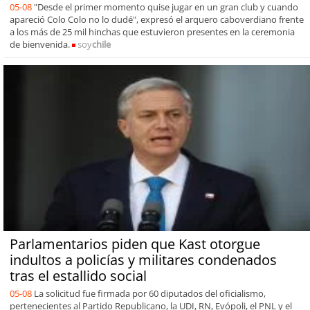
05-08
"Desde el primer momento quise jugar en un gran club y cuando
apareció Colo Colo no lo dudé", expresó el arquero caboverdiano frente
a los más de 25 mil hinchas que estuvieron presentes en la ceremonia
de bienvenida.
soy
chile
Parlamentarios piden que Kast otorgue
indultos a policías y militares condenados
tras el estallido social
05-08
La solicitud fue firmada por 60 diputados del oficialismo,
pertenecientes al Partido Republicano, la UDI, RN, Evópoli, el PNL y el