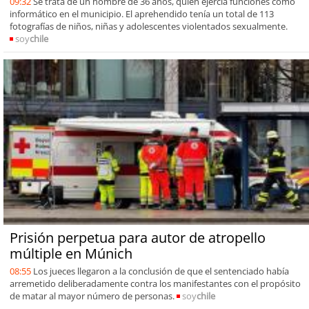
09:32
Se trata de un hombre de 36 años, quien ejercía funciones como
informático en el municipio. El aprehendido tenía un total de 113
fotografías de niños, niñas y adolescentes violentados sexualmente.
soy
chile
Prisión perpetua para autor de atropello
múltiple en Múnich
08:55
Los jueces llegaron a la conclusión de que el sentenciado había
arremetido deliberadamente contra los manifestantes con el propósito
de matar al mayor número de personas.
soy
chile