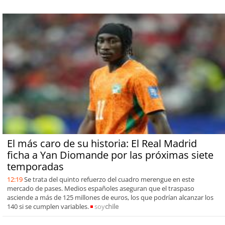
El más caro de su historia: El Real Madrid
ficha a Yan Diomande por las próximas siete
temporadas
12:19
Se trata del quinto refuerzo del cuadro merengue en este
mercado de pases. Medios españoles aseguran que el traspaso
asciende a más de 125 millones de euros, los que podrían alcanzar los
140 si se cumplen variables.
soy
chile