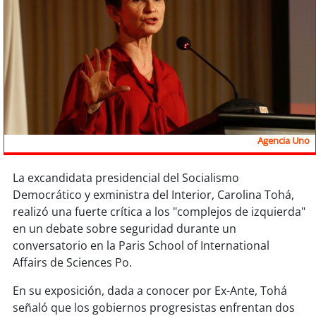
Sostenibilidad
soy
chile
soy
arica
soy
iquique
Agencia Uno
soy
calama
La excandidata presidencial del Socialismo
soy
antofagasta
Democrático y exministra del Interior, Carolina Tohá,
realizó una fuerte crítica a los "complejos de izquierda"
soy
copiapó
en un debate sobre seguridad durante un
conversatorio en la Paris School of International
soy
valparaíso
Affairs de Sciences Po.
soy
quillota
En su exposición, dada a conocer por Ex-Ante, Tohá
señaló que los gobiernos progresistas enfrentan dos