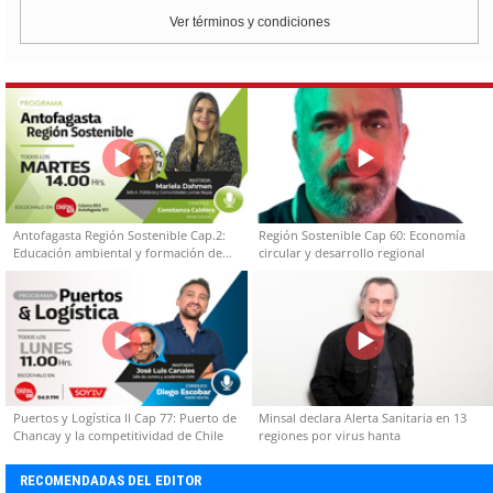
Ver términos y condiciones
Antofagasta Región Sostenible Cap.2:
Región Sostenible Cap 60: Economía
Educación ambiental y formación de
circular y desarrollo regional
capacidades técnicas
Puertos y Logística II Cap 77: Puerto de
Minsal declara Alerta Sanitaria en 13
Chancay y la competitividad de Chile
regiones por virus hanta
RECOMENDADAS DEL EDITOR