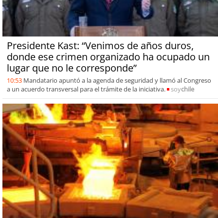
Presidente Kast: “Venimos de años duros,
donde ese crimen organizado ha ocupado un
lugar que no le corresponde”
10:53
Mandatario apuntó a la agenda de seguridad y llamó al Congreso
a un acuerdo transversal para el trámite de la iniciativa.
soy
chile