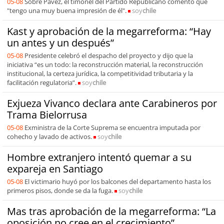
05-08
Sobre Pavez, el timonel del Partido Republicano comentó que
"tengo una muy buena impresión de él".
soy
chile
Kast y aprobación de la megarreforma: “Hay
un antes y un después”
05-08
Presidente celebró el despacho del proyecto y dijo que la
iniciativa “es un todo: la reconstrucción material, la reconstrucción
institucional, la certeza jurídica, la competitividad tributaria y la
facilitación regulatoria”.
soy
chile
Exjueza Vivanco declara ante Carabineros por
Trama Bielorrusa
05-08
Exministra de la Corte Suprema se encuentra imputada por
cohecho y lavado de activos.
soy
chile
Hombre extranjero intentó quemar a su
expareja en Santiago
05-08
El victimario huyó por los balcones del departamento hasta los
primeros pisos, donde se da la fuga.
soy
chile
Mas tras aprobación de la megarreforma: “La
oposición no cree en el crecimiento”