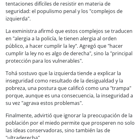
soy
sanantonio
tentaciones difíciles de resistir en materia de
seguridad: el populismo penal y los "complejos de
soy
chillán
izquierda".
La exministra afirmó que estos complejos se traducen
soy
sancarlos
en "alergia a la policía, le tienen alergia al orden
público, a hacer cumplir la ley". Agregó que "hacer
soy
talcahuano
cumplir la ley no es algo de derecha", sino la "principal
protección para los vulnerables".
soy
concepción
Tohá sostuvo que la izquierda tiende a explicar la
soy
coronel
inseguridad como resultado de la desigualdad y la
pobreza, una postura que calificó como una "trampa"
soy
arauco
porque, aunque es una consecuencia, la inseguridad a
su vez "agrava estos problemas".
soy
temuco
Finalmente, advirtió que ignorar la preocupación de la
población por el miedo permite que prosperen no solo
soy
valdivia
las ideas conservadoras, sino también las de
"ultraderecha".
soy
osorno