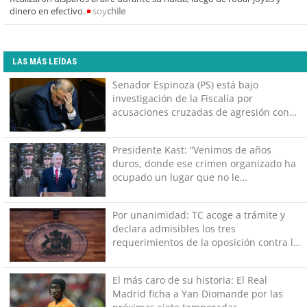
dinero en efectivo.
soy
chile
LAS MÁS LEÍDAS
Senador Espinoza (PS) está bajo
investigación de la Fiscalía por
acusaciones cruzadas de agresión con
su pareja
Presidente Kast: “Venimos de años
duros, donde ese crimen organizado ha
ocupado un lugar que no le
corresponde”
Por unanimidad: TC acoge a trámite y
declara admisibles los tres
requerimientos de la oposición contra la
megarreforma
El más caro de su historia: El Real
Madrid ficha a Yan Diomande por las