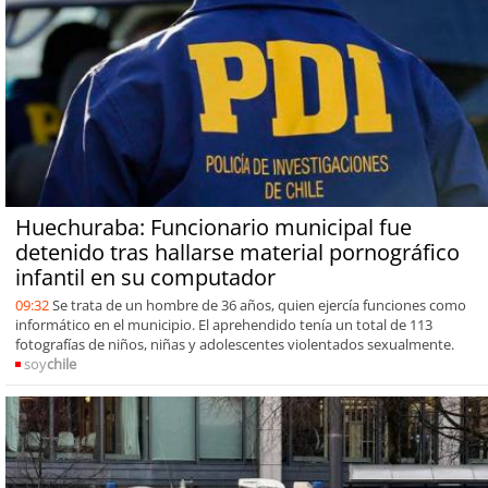
Huechuraba: Funcionario municipal fue
detenido tras hallarse material pornográfico
infantil en su computador
09:32
Se trata de un hombre de 36 años, quien ejercía funciones como
informático en el municipio. El aprehendido tenía un total de 113
fotografías de niños, niñas y adolescentes violentados sexualmente.
soy
chile