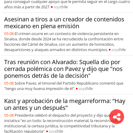
para conseguir cualquier apoyo que le permita seguir en el cargo cuatro
años más a partir de 2027.
soy
chile
Asesinan a tiros a un creador de contenidos
mexicano en plena emisión
05-08
El crimen ocurre en un contexto de violencia persistente en
Sinaloa, donde desde 2024 se ha recrudecido la confrontación entre
facciones del Cártel de Sinaloa, con un aumento de homicidios,
desapariciones y ataques armados en distintos municipios.
soy
chile
Tras reunión con Alvarado: Squella dio por
cerrada polémica con Pavez y dijo que "nos
ponemos detrás de la decisión"
05-08
Sobre Pavez, el timonel del Partido Republicano comentó que
"tengo una muy buena impresión de él".
soy
chile
Kast y aprobación de la megarreforma: “Hay
un antes y un después”
05-08
Presidente celebró el despacho del proyecto y dijo que la
iniciativa “es un todo: la reconstrucción material, la reconstrucción
institucional, la certeza jurídica, la competitividad tributaria y la
facilitación regulatoria”.
soy
chile