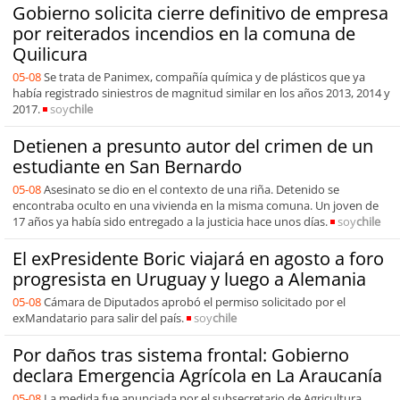
Gobierno solicita cierre definitivo de empresa
por reiterados incendios en la comuna de
Quilicura
05-08
Se trata de Panimex, compañía química y de plásticos que ya
había registrado siniestros de magnitud similar en los años 2013, 2014 y
2017.
soy
chile
Detienen a presunto autor del crimen de un
estudiante en San Bernardo
05-08
Asesinato se dio en el contexto de una riña. Detenido se
encontraba oculto en una vivienda en la misma comuna. Un joven de
17 años ya había sido entregado a la justicia hace unos días.
soy
chile
El exPresidente Boric viajará en agosto a foro
progresista en Uruguay y luego a Alemania
05-08
Cámara de Diputados aprobó el permiso solicitado por el
exMandatario para salir del país.
soy
chile
Por daños tras sistema frontal: Gobierno
declara Emergencia Agrícola en La Araucanía
05-08
La medida fue anunciada por el subsecretario de Agricultura,