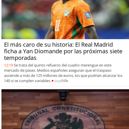
El más caro de su historia: El Real Madrid
ficha a Yan Diomande por las próximas siete
temporadas
12:19
Se trata del quinto refuerzo del cuadro merengue en este
mercado de pases. Medios españoles aseguran que el traspaso
asciende a más de 125 millones de euros, los que podrían alcanzar los
140 si se cumplen variables.
soy
chile