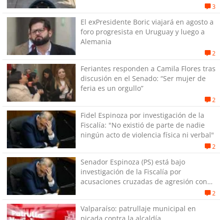
exPenitenciaría
3
El exPresidente Boric viajará en agosto a
foro progresista en Uruguay y luego a
Alemania
2
Feriantes responden a Camila Flores tras
discusión en el Senado: “Ser mujer de
feria es un orgullo”
2
Fidel Espinoza por investigación de la
Fiscalía: "No existió de parte de nadie
ningún acto de violencia física ni verbal"
2
Senador Espinoza (PS) está bajo
investigación de la Fiscalía por
acusaciones cruzadas de agresión con
su pareja
2
Valparaíso: patrullaje municipal en
picada contra la alcaldía