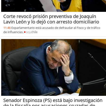
Corte revocó prisión preventiva de Joaquín
Lavin León y lo dejó con arresto domiciliario
11:46
Exparlamentario está acusado de defraudar al Fisco y de tráfico
de influencias.
soy
chile
Senador Espinoza (PS) está bajo investigación
de la Fiscalía por acusaciones cruzadas de