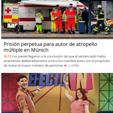
Prisión perpetua para autor de atropello
múltiple en Múnich
08:55
Los jueces llegaron a la conclusión de que el sentenciado había
arremetido deliberadamente contra los manifestantes con el propósito
de matar al mayor número de personas.
soy
chile