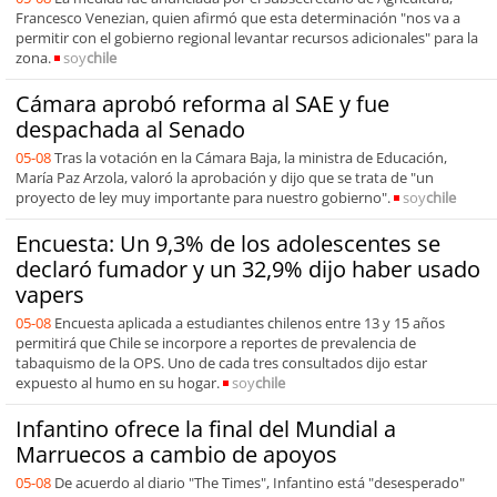
Francesco Venezian, quien afirmó que esta determinación "nos va a
permitir con el gobierno regional levantar recursos adicionales" para la
zona.
soy
chile
Cámara aprobó reforma al SAE y fue
despachada al Senado
05-08
Tras la votación en la Cámara Baja, la ministra de Educación,
María Paz Arzola, valoró la aprobación y dijo que se trata de "un
proyecto de ley muy importante para nuestro gobierno".
soy
chile
Encuesta: Un 9,3% de los adolescentes se
declaró fumador y un 32,9% dijo haber usado
vapers
05-08
Encuesta aplicada a estudiantes chilenos entre 13 y 15 años
permitirá que Chile se incorpore a reportes de prevalencia de
tabaquismo de la OPS. Uno de cada tres consultados dijo estar
expuesto al humo en su hogar.
soy
chile
Infantino ofrece la final del Mundial a
Marruecos a cambio de apoyos
05-08
De acuerdo al diario "The Times", Infantino está "desesperado"