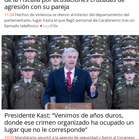
agresión con su pareja
11:24
Hechos de violencia se dieron al interior del departamento del
parlamentario, lugar hasta el que llegó personal de Carabineros tras un
llamado telefónico.
soy
chile
Presidente Kast: “Venimos de años duros,
donde ese crimen organizado ha ocupado un
lugar que no le corresponde”
10:53
Mandatario apuntó a la agenda de seguridad y llamó al Congreso