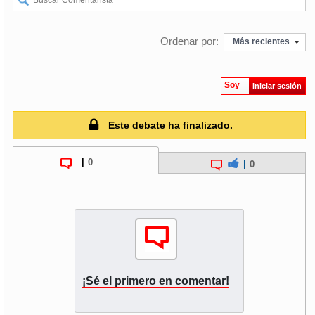
soy
puertomontt
Ordenar por:
Más recientes
soy
chiloé
Soy
Iniciar sesión
Este debate ha finalizado.
|
0
|
0
¡Sé el primero en comentar!