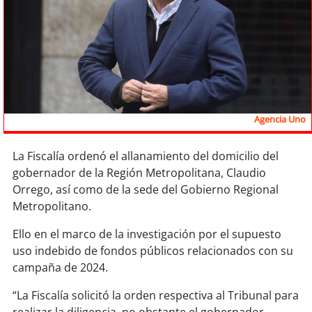
Sostenibilidad
soy
chile
soy
arica
soy
iquique
Agencia Uno
soy
calama
La Fiscalía ordenó el allanamiento del domicilio del
gobernador de la Región Metropolitana, Claudio
soy
antofagasta
Orrego, así como de la sede del Gobierno Regional
Metropolitano.
soy
copiapó
Ello en el marco de la investigación por el supuesto
soy
valparaíso
uso indebido de fondos públicos relacionados con su
campaña de 2024.
soy
quillota
“La Fiscalía solicitó la orden respectiva al Tribunal para
realizar la diligencia, no obstante el gobernador