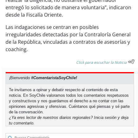
soy
sanantonio
entregó lo solicitado de manera voluntaria”, indicaron
desde la Fiscalía Oriente.
soy
chillán
Las indagaciones se centran en posibles
soy
sancarlos
irregularidades detectadas por la Contraloría General
de la República, vinculadas a contratos de asesorías y
soy
talcahuano
coaching.
soy
concepción
Click para escuchar la Noticia
soy
coronel
¡Bienvenido
#ComentaristaSoyChile!
Te invitamos a opinar y debatir respecto al contenido de esta
soy
arauco
noticia. En SoyChile valoramos todos los comentarios respetuosos
y constructivos y nos guardamos el derecho a no contar con las
soy
temuco
opiniones agresivas y ofensivas. Cuéntanos qué piensas y sé parte
de la conversación.
¿Ya eres lector de nuestros diarios regionales?
Inicia sesión
y deja
soy
valdivia
tu comentario.
soy
osorno