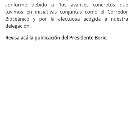
soy
sanantonio
conforme debido a "los avances concretos que
tuvimos en iniciativas conjuntas como el Corredor
soy
chillán
Bioceánico y por la afectuosa acogida a nuestra
delegación".
soy
sancarlos
Revisa acá la publicación del Presidente Boric:
soy
talcahuano
soy
concepción
soy
coronel
soy
arauco
soy
temuco
soy
valdivia
soy
osorno