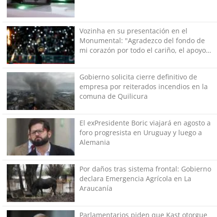
Vozinha en su presentación en el
Monumental: "Agradezco del fondo de
mi corazón por todo el cariño, el apoyo
del más grande de Chile"
Gobierno solicita cierre definitivo de
empresa por reiterados incendios en la
comuna de Quilicura
El exPresidente Boric viajará en agosto a
foro progresista en Uruguay y luego a
Alemania
Por daños tras sistema frontal: Gobierno
declara Emergencia Agrícola en La
Araucanía
Parlamentarios piden que Kast otorgue