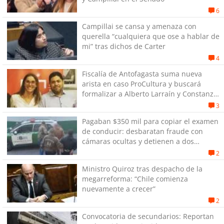
6
Campillai se cansa y amenaza con
querella “cualquiera que ose a hablar de
mi” tras dichos de Carter
4
Fiscalía de Antofagasta suma nueva
arista en caso ProCultura y buscará
formalizar a Alberto Larraín y Constanza
Gómez
3
Pagaban $350 mil para copiar el examen
de conducir: desbaratan fraude con
cámaras ocultas y detienen a dos
personas en Antofagasta
2
Ministro Quiroz tras despacho de la
megarreforma: “Chile comienza
nuevamente a crecer”
2
Convocatoria de secundarios: Reportan