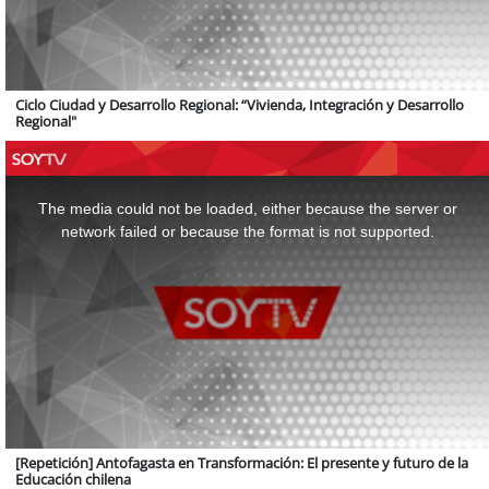
Ciclo Ciudad y Desarrollo Regional: “Vivienda, Integración y Desarrollo
Regional"
This
is
a
The media could not be loaded, either because the server or
modal
window.
network failed or because the format is not supported.
[Repetición] Antofagasta en Transformación: El presente y futuro de la
Educación chilena