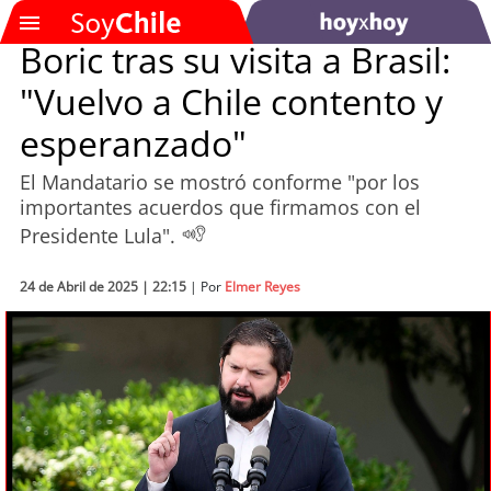
Boric tras su visita a Brasil:
"Vuelvo a Chile contento y
SOYTV
esperanzado"
El Mandatario se mostró conforme "por los
Podcast
importantes acuerdos que firmamos con el
Presidente Lula".
Actualidad
24 de Abril de 2025 | 22:15
Entretención
| Por
Elmer Reyes
Economía
Deportes
Tecnología