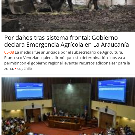
Por daños tras sistema frontal: Gobierno
declara Emergencia Agrícola en La Araucanía
05-08
La medida fue anunciada por el subsecretario de Agricultura,
Francesco Venezian, quien afirmó que esta determinación "nos va a
permitir con el gobierno regional levantar recursos adicionales" para la
zona.
soy
chile