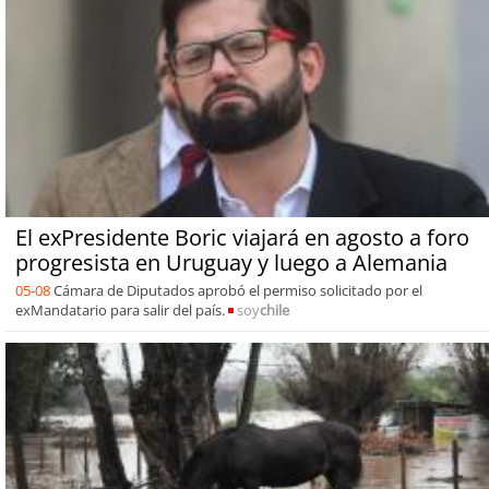
El exPresidente Boric viajará en agosto a foro
progresista en Uruguay y luego a Alemania
05-08
Cámara de Diputados aprobó el permiso solicitado por el
exMandatario para salir del país.
soy
chile