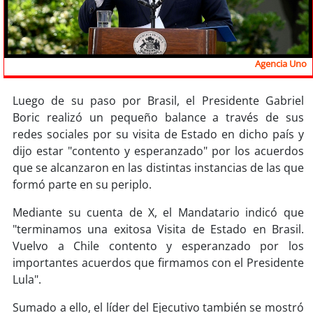
Sostenibilidad
soy
chile
Agencia Uno
soy
arica
Luego de su paso por Brasil, el Presidente Gabriel
soy
iquique
Boric realizó un pequeño balance a través de sus
redes sociales por su visita de Estado en dicho país y
soy
calama
dijo estar "contento y esperanzado" por los acuerdos
que se alcanzaron en las distintas instancias de las que
soy
antofagasta
formó parte en su periplo.
Mediante su cuenta de X, el Mandatario indicó que
soy
copiapó
"terminamos una exitosa Visita de Estado en Brasil.
Vuelvo a Chile contento y esperanzado por los
soy
valparaíso
importantes acuerdos que firmamos con el Presidente
Lula".
soy
quillota
Sumado a ello, el líder del Ejecutivo también se mostró