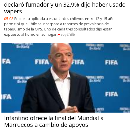
declaró fumador y un 32,9% dijo haber usado
vapers
05-08
Encuesta aplicada a estudiantes chilenos entre 13 y 15 años
permitirá que Chile se incorpore a reportes de prevalencia de
tabaquismo de la OPS. Uno de cada tres consultados dijo estar
expuesto al humo en su hogar.
soy
chile
Infantino ofrece la final del Mundial a
Marruecos a cambio de apoyos