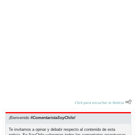
soy
puertomontt
soy
chiloé
Click para escuchar la Noticia
¡Bienvenido
#ComentaristaSoyChile!
Te invitamos a opinar y debatir respecto al contenido de esta
noticia. En SoyChile valoramos todos los comentarios respetuosos