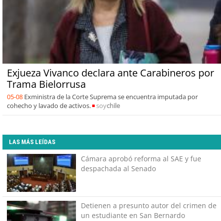
Exjueza Vivanco declara ante Carabineros por
Trama Bielorrusa
05-08
Exministra de la Corte Suprema se encuentra imputada por
cohecho y lavado de activos.
soy
chile
LAS MÁS LEÍDAS
Cámara aprobó reforma al SAE y fue
despachada al Senado
Detienen a presunto autor del crimen de
un estudiante en San Bernardo