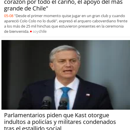
corazón por todo el cariño, el apoyo del más
grande de Chile"
05-08
"Desde el primer momento quise jugar en un gran club y cuando
apareció Colo Colo no lo dudé", expresó el arquero caboverdiano frente
a los más de 25 mil hinchas que estuvieron presentes en la ceremonia
de bienvenida.
soy
chile
Parlamentarios piden que Kast otorgue
indultos a policías y militares condenados
tras el estallido social