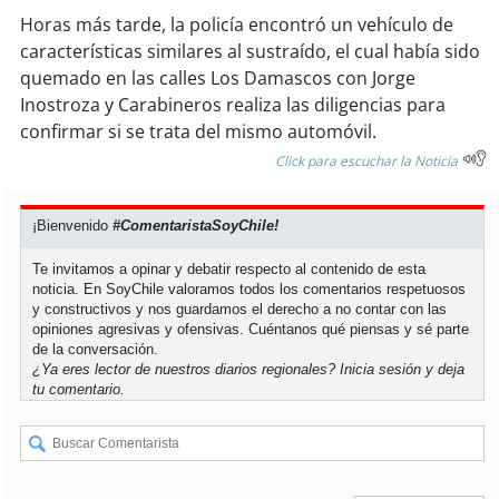
soy
sanantonio
Horas más tarde, la policía encontró un vehículo de
características similares al sustraído, el cual había sido
soy
chillán
quemado en las calles Los Damascos con Jorge
Inostroza y Carabineros realiza las diligencias para
soy
sancarlos
confirmar si se trata del mismo automóvil.
Click para escuchar la Noticia
soy
talcahuano
soy
concepción
¡Bienvenido
#ComentaristaSoyChile!
Te invitamos a opinar y debatir respecto al contenido de esta
soy
coronel
noticia. En SoyChile valoramos todos los comentarios respetuosos
y constructivos y nos guardamos el derecho a no contar con las
opiniones agresivas y ofensivas. Cuéntanos qué piensas y sé parte
soy
arauco
de la conversación.
¿Ya eres lector de nuestros diarios regionales?
Inicia sesión
y deja
soy
temuco
tu comentario.
soy
valdivia
soy
osorno