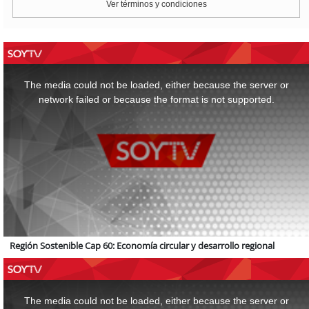
Ver términos y condiciones
This
is
a
The media could not be loaded, either because the server or
modal
window.
network failed or because the format is not supported.
Región Sostenible Cap 60: Economía circular y desarrollo regional
This
is
a
The media could not be loaded, either because the server or
modal