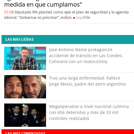
medida en que cumplamos”
07-08
Diputado RN planteó como ejes el plan de seguridad y la agenda
laboral. “Gobernar es priorizar”, indicó.
soy
chile
LAS MÁS LEÍDAS
José Antonio Neme protagonizó
accidente de tránsito en Las Condes:
Colisionó con un motociclista
Tras una larga enfermedad: Fallece
Jorge Messi, padre del astro argentino
Megaoperativo a nivel nacional culmina
con 656 detenidos y más de 33 mil
controles realizados
LAS MÁS COMENTADAS