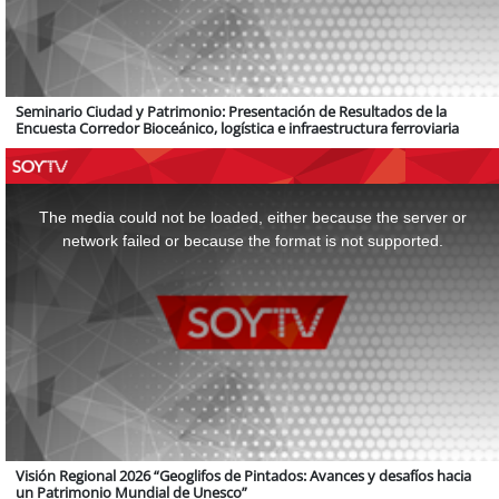
Seminario Ciudad y Patrimonio: Presentación de Resultados de la
Encuesta Corredor Bioceánico, logística e infraestructura ferroviaria
This
is
a
The media could not be loaded, either because the server or
modal
window.
network failed or because the format is not supported.
Visión Regional 2026 “Geoglifos de Pintados: Avances y desafíos hacia
un Patrimonio Mundial de Unesco”