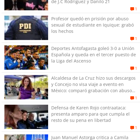
de J.C Rodríguez y Danilo 21
1
Profesor quedó en prisión por abuso
sexual de estudiante en Iquique: grabó
los hechos
1
Deportes Antofagasta goleó 3-0 a Unión
Española y queda en el tercer puesto de
la Liga del Ascenso
1
Alcaldesa de La Cruz hizo sus descargos
y Concejo no visa viaje a evento en
México: comparó grabación con abuso
sexual infantil
1
Defensa de Karen Rojo contraataca:
presenta amparo para que cumpla el
resto de su pena en libertad
1
Juan Manuel Astorga critica a Camila