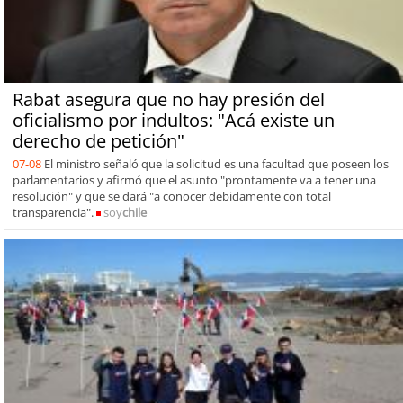
Rabat asegura que no hay presión del
oficialismo por indultos: "Acá existe un
derecho de petición"
07-08
El ministro señaló que la solicitud es una facultad que poseen los
parlamentarios y afirmó que el asunto "prontamente va a tener una
resolución" y que se dará "a conocer debidamente con total
transparencia".
soy
chile