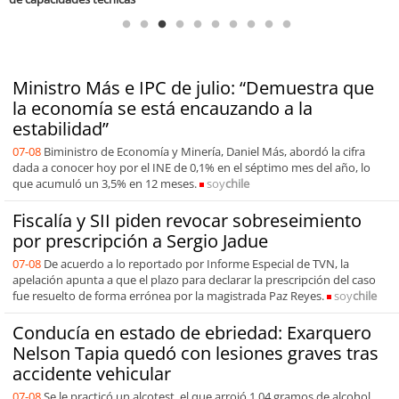
Ministro Más e IPC de julio: “Demuestra que
la economía se está encauzando a la
estabilidad”
07-08
Biministro de Economía y Minería, Daniel Más, abordó la cifra
dada a conocer hoy por el INE de 0,1% en el séptimo mes del año, lo
que acumuló un 3,5% en 12 meses.
soy
chile
Fiscalía y SII piden revocar sobreseimiento
por prescripción a Sergio Jadue
07-08
De acuerdo a lo reportado por Informe Especial de TVN, la
apelación apunta a que el plazo para declarar la prescripción del caso
fue resuelto de forma errónea por la magistrada Paz Reyes.
soy
chile
Conducía en estado de ebriedad: Exarquero
Nelson Tapia quedó con lesiones graves tras
accidente vehicular
07-08
Se le practicó un alcotest, el que arrojó 1,04 gramos de alcohol