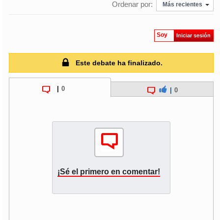
Ordenar por:
Más recientes
soy
puertomontt
Soy
Iniciar sesión
soy
chiloé
Este debate ha finalizado.
|
0
|
0
¡Sé el primero en comentar!