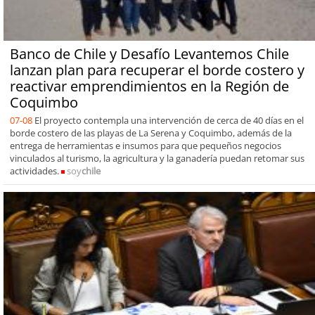
Banco de Chile y Desafío Levantemos Chile
lanzan plan para recuperar el borde costero y
reactivar emprendimientos en la Región de
Coquimbo
07-08
El proyecto contempla una intervención de cerca de 40 días en el
borde costero de las playas de La Serena y Coquimbo, además de la
entrega de herramientas e insumos para que pequeños negocios
vinculados al turismo, la agricultura y la ganadería puedan retomar sus
actividades.
soy
chile