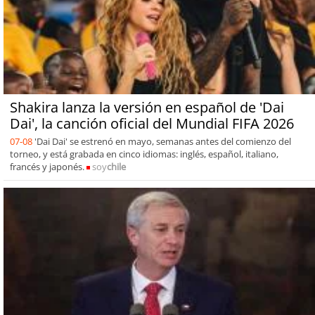
Shakira lanza la versión en español de 'Dai
Dai', la canción oficial del Mundial FIFA 2026
07-08
'Dai Dai' se estrenó en mayo, semanas antes del comienzo del
torneo, y está grabada en cinco idiomas: inglés, español, italiano,
francés y japonés.
soy
chile