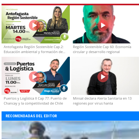
Antofagasta Región Sostenible Cap.2:
Región Sostenible Cap 60: Economía
Educación ambiental y formación de
circular y desarrollo regional
capacidades técnicas
Puertos y Logística II Cap 77: Puerto de
Minsal declara Alerta Sanitaria en 13
Chancay y la competitividad de Chile
regiones por virus hanta
RECOMENDADAS DEL EDITOR