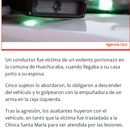
Sostenibilidad
soy
chile
soy
arica
Agencia Uno
soy
iquique
Un conductor fue víctima de un violento portonazo en
soy
calama
la comuna de Huechuraba, cuando llegaba a su casa
junto a su esposa.
soy
antofagasta
Cinco sujetos lo abordaron, lo obligaron a descender
soy
copiapó
del vehículo y lo golpearon con la empuñadura de un
arma en la ceja izquierda.
soy
valparaíso
Tras la agresión, los asaltantes huyeron con el
soy
quillota
vehículo, en tanto que la víctima fue trasladada a la
Clínica Santa María para ser atendida por las lesiones.