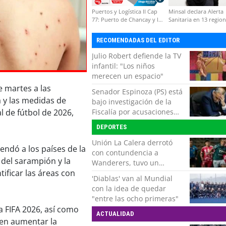
Puertos y Logística II Cap
Minsal declara Alerta
77: Puerto de Chancay y la
Sanitaria en 13 regio
competitividad de Chile
por virus hanta
RECOMENDADAS DEL EDITOR
Julio Robert defiende la TV
infantil: "Los niños
merecen un espacio"
e martes a las
Senador Espinoza (PS) está
a y las medidas de
bajo investigación de la
Fiscalía por acusaciones
 de fútbol de 2026,
cruzadas de agresión con
DEPORTES
su pareja
Unión La Calera derrotó
endó a los países de la
con contundencia a
 del sarampión y la
Wanderers, tuvo un
ificar las áreas con
respiro y clasificó en Copa
'Diablas' van al Mundial
Chile
con la idea de quedar
"entre las ocho primeras"
a FIFA 2026, así como
ACTUALIDAD
ben aumentar la