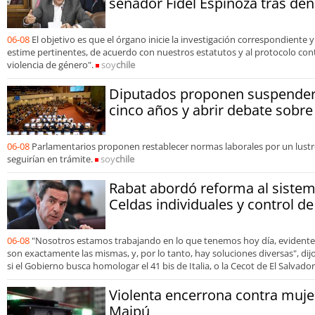
senador Fidel Espinoza tras den
06-08
El objetivo es que el órgano inicie la investigación correspondiente
estime pertinentes, de acuerdo con nuestros estatutos y al protocolo contr
violencia de género".
soy
chile
Diputados proponen suspender 
cinco años y abrir debate sobre
06-08
Parlamentarios proponen restablecer normas laborales por un lustr
seguirían en trámite.
soy
chile
Rabat abordó reforma al sistem
Celdas individuales y control 
06-08
"Nosotros estamos trabajando en lo que tenemos hoy día, evidente
son exactamente las mismas, y, por lo tanto, hay soluciones diversas", dijo 
si el Gobierno busca homologar el 41 bis de Italia, o la Cecot de El Salvador
Violenta encerrona contra mujer
Maipú