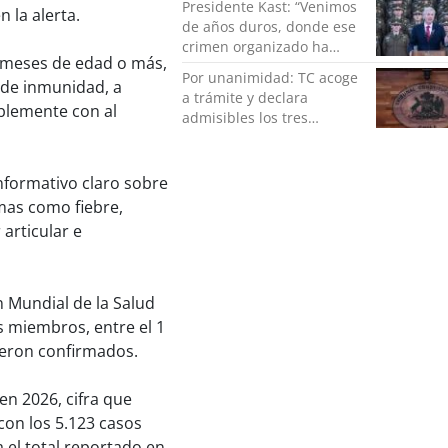
Presidente Kast: “Venimos
n la alerta.
de años duros, donde ese
crimen organizado ha
s meses de edad o más,
ocupado un lugar que no
Por unanimidad: TC acoge
 de inmunidad, a
le corresponde”
a trámite y declara
iblemente con al
admisibles los tres
requerimientos de la
oposición contra la
megarreforma
nformativo claro sobre
mas como fiebre,
 articular e
 Mundial de la Salud
s miembros, entre el 1
fueron confirmados.
n 2026, cifra que
on los 5.123 casos
 el total reportado en