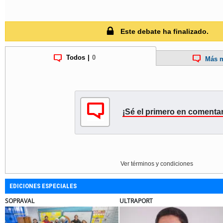
Este debate ha finalizado.
Todos
|
0
Más m
¡Sé el primero en comentar
Ver términos y condiciones
EDICIONES ESPECIALES
OPRAVAL
ULTRAPORT