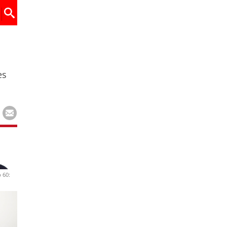
es
 60: