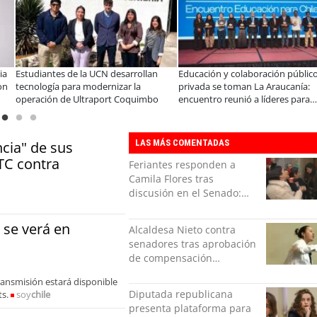
Estudiantes de la UCN desarrollan
Educación y colaboración público-
tecnología para modernizar la
privada se toman La Araucanía:
operación de Ultraport Coquimbo
encuentro reunió a líderes para
abordar las brechas y oportunidade
LAS MÁS COMENTADAS
cia" de sus
TC contra
Feriantes responden a
Camila Flores tras
discusión en el Senado:
“Ser mujer de feria es un
orgullo”
 se verá en
Alcaldesa Nieto contra
senadores tras aprobación
de compensación
municipal: "Gobierno
transmisión estará disponible
indolente"
Diputada republicana
ts.
soy
chile
presenta plataforma para