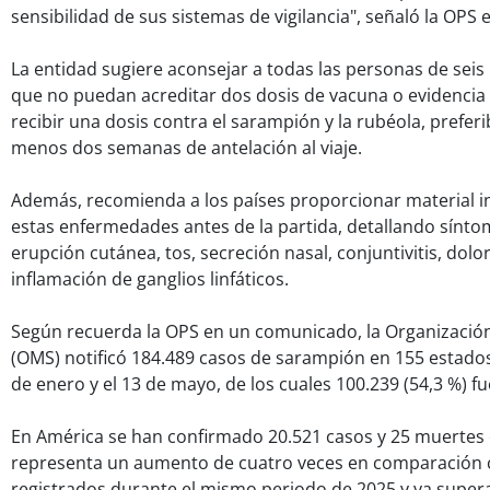
sensibilidad de sus sistemas de vigilancia", señaló la OPS e
La entidad sugiere aconsejar a todas las personas de sei
que no puedan acreditar dos dosis de vacuna o evidencia
recibir una dosis contra el sarampión y la rubéola, prefer
menos dos semanas de antelación al viaje.
Además, recomienda a los países proporcionar material i
estas enfermedades antes de la partida, detallando sínto
erupción cutánea, tos, secreción nasal, conjuntivitis, dolor
inflamación de ganglios linfáticos.
Según recuerda la OPS en un comunicado, la Organización
(OMS) notificó 184.489 casos de sarampión en 155 estado
de enero y el 13 de mayo, de los cuales 100.239 (54,3 %) 
En América se han confirmado 20.521 casos y 25 muertes e
representa un aumento de cuatro veces en comparación c
registrados durante el mismo periodo de 2025 y ya supera