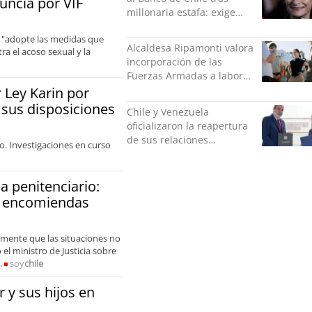
uncia por VIF
millonaria estafa: exige
más de $528 millones
 y "adopte las medidas que
Alcaldesa Ripamonti valora
a el acoso sexual y la
incorporación de las
Fuerzas Armadas a labores
de seguridad y pide
Ley Karin por
“responsabilidad política”
 sus disposiciones
Chile y Venezuela
oficializaron la reapertura
de sus relaciones
o. Investigaciones en curso
consulares
a penitenciario:
de encomiendas
mente que las situaciones no
el ministro de Justicia sobre
.
soy
chile
 y sus hijos en