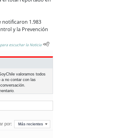
 notificaron 1.983
ntrol y la Prevención
 para escuchar la Noticia
n SoyChile valoramos todos
 a no contar con las
 conversación.
entario.
r por:
Más recientes