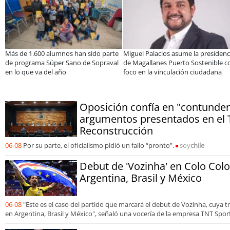
ás de 1.600 alumnos han sido parte
Miguel Palacios asume la presidencia
e programa Súper Sano de Sopraval
de Magallanes Puerto Sostenible con
n lo que va del año
foco en la vinculación ciudadana
Oposición confía en "contunden
argumentos presentados en el 
Reconstrucción
06-08
Por su parte, el oficialismo pidió un fallo “pronto”.
soy
chile
Debut de 'Vozinha' en Colo Colo
Argentina, Brasil y México
06-08
"Este es el caso del partido que marcará el debut de Vozinha, cuya 
en Argentina, Brasil y México", señaló una vocería de la empresa TNT Spor