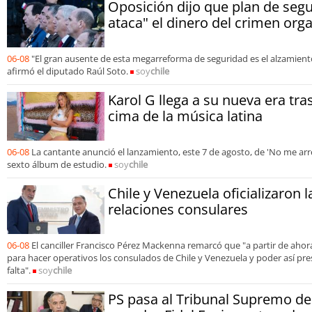
Oposición dijo que plan de segu
ataca" el dinero del crimen org
06-08
"El gran ausente de esta megarreforma de seguridad es el alzamiento
afirmó el diputado Raúl Soto.
soy
chile
Karol G llega a su nueva era tra
cima de la música latina
06-08
La cantante anunció el lanzamiento, este 7 de agosto, de 'No me arre
sexto álbum de estudio.
soy
chile
Chile y Venezuela oficializaron 
relaciones consulares
06-08
El canciller Francisco Pérez Mackenna remarcó que "a partir de aho
para hacer operativos los consulados de Chile y Venezuela y poder así pre
falta".
soy
chile
PS pasa al Tribunal Supremo de 