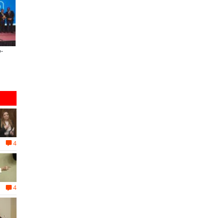
Llaman a interiorizarse de los
De una cocina familiar a un equip
programas de estudios para postular
10 personas: el crecimiento de Inki
informado al SAE
apoyado por Minera El Abra
s
4
4