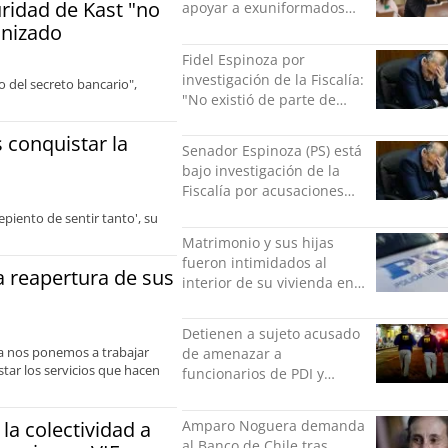
ridad de Kast "no
apoyar a exuniformados
condenados tras estallido
anizado
social
Fidel Espinoza por
investigación de la Fiscalía:
 del secreto bancario",
"No existió de parte de
nadie ningún acto de
violencia física ni verbal"
s conquistar la
Senador Espinoza (PS) está
bajo investigación de la
Fiscalía por acusaciones
cruzadas de agresión con
piento de sentir tanto', su
su pareja
Matrimonio y sus hijas
fueron intimidados al
la reapertura de sus
interior de su vivienda en
Puente Alto
Detienen a sujeto acusado
ra nos ponemos a trabajar
de amenazar a
star los servicios que hacen
funcionarios de PDI y
Carabineros en Laguna
Verde
Amparo Noguera demanda
la colectividad a
al Banco de Chile tras