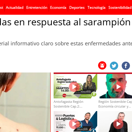
st
Actualidad
Entretención
Economía
Deportes
Tecnología
Sostenibilidad
idas en respuesta al sarampión
rial informativo claro sobre estas enfermedades ant
Antofagasta Región
Región Sostenible Cap
Sostenible Cap.2:
Economía circular y
Educación ambiental y
desarrollo regional
formación de capacidades
técnicas