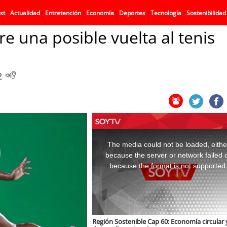
st
Actualidad
Entretención
Economía
Deportes
Tecnología
Sostenibilidad
e una posible vuelta al tenis
2
This
is
a
The media could not be loaded, eithe
modal
window.
because the server or network failed 
because the format is not supported
Región Sostenible Cap 60: Economía circular 