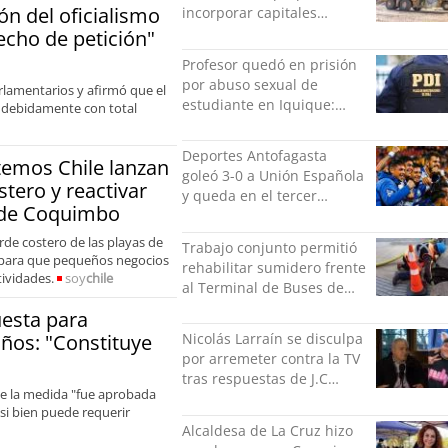
n del oficialismo
incorporar capitales
privados
echo de petición"
Profesor quedó en prisión
por abuso sexual de
arlamentarios y afirmó que el
estudiante en Iquique:
r debidamente con total
grabó los hechos
Deportes Antofagasta
temos Chile lanzan
goleó 3-0 a Unión Española
stero y reactivar
y queda en el tercer
 de Coquimbo
puesto de la Liga del
Ascenso
rde costero de las playas de
Trabajo conjunto permitió
 para que pequeños negocios
rehabilitar sumidero frente
tividades.
soy
chile
al Terminal de Buses de
Puerto Montt
esta para
años: "Constituye
Nicolás Larraín se disculpa
por arremeter contra la TV
tras respuestas de J.C
que la medida "fue aprobada
Rodríguez y Danilo 21
si bien puede requerir
Alcaldesa de La Cruz hizo