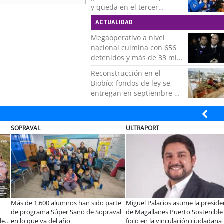
y queda en el tercer
puesto de la Liga del
ACTUALIDAD
Ascenso
Megaoperativo a nivel
nacional culmina con 656
detenidos y más de 33 mil
controles realizados
Reconstrucción en el
Biobío: fondos de ley se
entregan en septiembre y
obras concluirán en 2028
ULTRAPORT
ULTRAPORT
os han sido parte
Miguel Palacios asume la presidencia
Estudiantes de la
Sano de Sopraval
de Magallanes Puerto Sostenible con
tecnología para m
o
foco en la vinculación ciudadana
operación de Ult