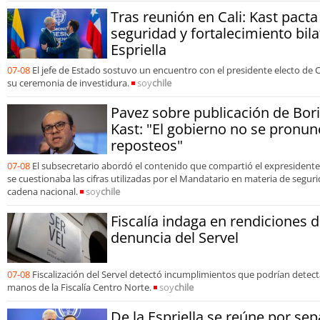
Tras reunión en Cali: Kast pact
seguridad y fortalecimiento bila
Espriella
07-08
El jefe de Estado sostuvo un encuentro con el presidente electo de 
su ceremonia de investidura.
soy
chile
Pavez sobre publicación de Bori
Kast: "El gobierno no se pronun
reposteos"
07-08
El subsecretario abordó el contenido que compartió el expresidente
se cuestionaba las cifras utilizadas por el Mandatario en materia de segur
cadena nacional.
soy
chile
Fiscalía indaga en rendiciones 
denuncia del Servel
07-08
Fiscalización del Servel detectó incumplimientos que podrían detecta
manos de la Fiscalía Centro Norte.
soy
chile
De la Espriella se reúne por sep