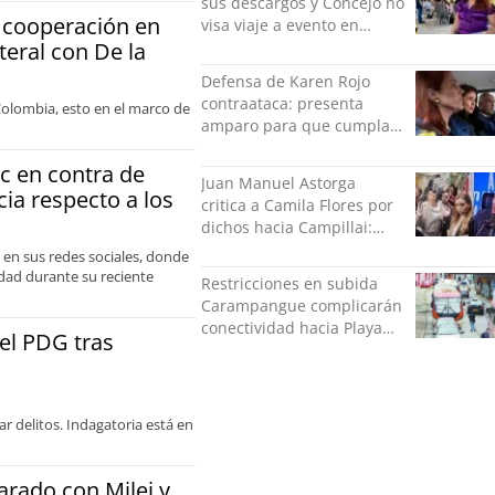
sus descargos y Concejo no
a cooperación en
visa viaje a evento en
teral con De la
México: comparó
grabación con abuso
Defensa de Karen Rojo
sexual infantil
contraataca: presenta
Colombia, esto en el marco de
amparo para que cumpla
el resto de su pena en
c en contra de
libertad
Juan Manuel Astorga
cia respecto a los
critica a Camila Flores por
dichos hacia Campillai:
"'Señora de feria' debería
 en sus redes sociales, donde
ser un elogio"
idad durante su reciente
Restricciones en subida
Carampangue complicarán
conectividad hacia Playa
del PDG tras
Ancha
r delitos. Indagatoria está en
arado con Milei y