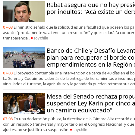
Rabat asegura que no hay presió
por indultos: "Acá existe un der
07-08
El ministro señaló que la solicitud es una facultad que poseen los p
asunto "prontamente va a tener una resolución" y que se dará "a conoce
transparencia".
soy
chile
Banco de Chile y Desafío Levan
plan para recuperar el borde co
emprendimientos en la Región
07-08
El proyecto contempla una intervención de cerca de 40 días en el bo
La Serena y Coquimbo, además de la entrega de herramientas e insumos
vinculados al turismo, la agricultura y la ganadería puedan retomar sus ac
Mesa del Senado rechaza propu
suspender Ley Karin por cinco 
un camino equivocado"
07-08
En una declaración pública, la directiva de la Cámara Alta recordó 
con un respaldo transversal y mayoritario en el Congreso Nacional" y que 
ajustes, no se justifica su suspensión.
soy
chile