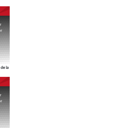
r
or
.
de la
r
or
.