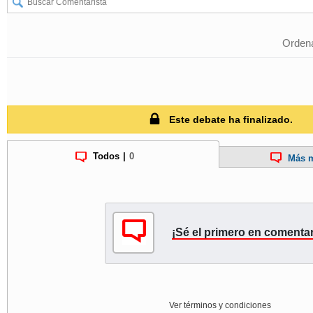
Ordena
Este debate ha finalizado.
Todos
|
0
Más m
¡Sé el primero en comentar
Ver términos y condiciones