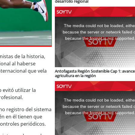
desarrollo regional
This
is
a
The media could not be loaded, eithe
modal
window.
because the server or network failed 
because the format is not supported
stas de la historia,
ional al haberse
Internacional que vela
Antofagasta Región Sostenible Cap 1: avance 
agricultura en la región
vitó utilizar la
This
is
ofesional.
a
The media could not be loaded, eithe
modal
window.
because the server or network failed 
imo registro del sistema
because the format is not supported
tén en él tienen que
controles periódicos.