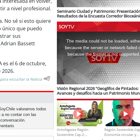
 interesada en volver,
r a nivel profesional.
Seminario Ciudad y Patrimonio: Presentació
Resultados de la Encuesta Corredor Bioceáni
. No sé si esto quiere
logística e infraestructura ferroviaria
Lo único que puedo
This
strar sus
is
a
The media could not be loaded, eithe
, Adrian Bassett
modal
window.
because the server or network failed 
because the format is not supported
 es el 6 de octubre,
e 2026.
 para escuchar la Noticia
Visión Regional 2026 “Geoglifos de Pintados:
Avances y desafíos hacia un Patrimonio Mun
de Unesco”
n SoyChile valoramos todos
 a no contar con las
 conversación.
entario.
Antofagasta Región
Región Sostenible Cap
Sostenible Cap.2:
Economía circular y
Educación ambiental y
desarrollo regional