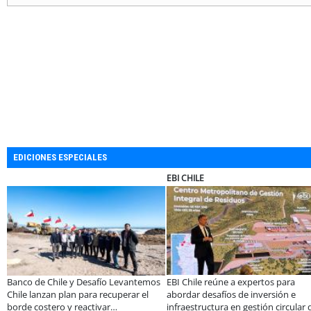
EDICIONES ESPECIALES
EBI CHILE
SOPRAVAL
afío Levantemos
EBI Chile reúne a expertos para
Más de 1.600 alumn
 recuperar el
abordar desafíos de inversión e
de programa Súper 
ivar
infraestructura en gestión circular de
en lo que va del añ