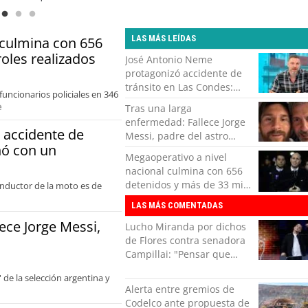
LAS MÁS LEÍDAS
 culmina con 656
oles realizados
José Antonio Neme
protagonizó accidente de
tránsito en Las Condes:
uncionarios policiales en 346
Colisionó con un
e
Tras una larga
motociclista
enfermedad: Fallece Jorge
 accidente de
Messi, padre del astro
nó con un
argentino
Megaoperativo a nivel
nacional culmina con 656
detenidos y más de 33 mil
conductor de la moto es de
controles realizados
LAS MÁS COMENTADAS
ece Jorge Messi,
Lucho Miranda por dichos
de Flores contra senadora
Campillai: "Pensar que
todo se consigue por pena
 de la selección argentina y
es una forma de quitar
Alerta entre gremios de
dignidad"
Codelco ante propuesta de