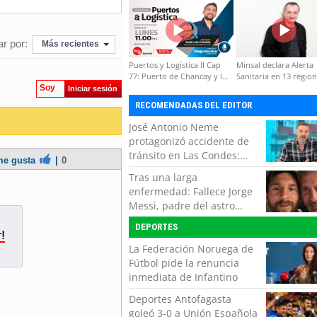
formación de capacidades
técnicas
r por:
Más recientes
Puertos y Logística II Cap
Minsal declara Alerta
77: Puerto de Chancay y la
Sanitaria en 13 regio
competitividad de Chile
por virus hanta
Soy
Iniciar sesión
RECOMENDADAS DEL EDITOR
José Antonio Neme
protagonizó accidente de
tránsito en Las Condes:
e gusta
|
0
Colisionó con un
Tras una larga
motociclista
enfermedad: Fallece Jorge
Messi, padre del astro
argentino
DEPORTES
!
La Federación Noruega de
Fútbol pide la renuncia
inmediata de Infantino
Deportes Antofagasta
goleó 3-0 a Unión Española