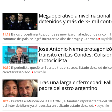
a Región de
residuos
Megaoperativo a nivel nacional
detenidos y más de 33 mil contr
11:13
En los procedimientos, donde se movilizaron alrededor de cinco mil f
comunas del país, se logró incautar 12 kilos de droga y 23 armas.
soy
chil
José Antonio Neme protagonizó
tránsito en Las Condes: Colisio
motociclista
10:39
El periodista quedó en libertad tras el suceso. Estado de salud del 
carácter reservado.
soy
chile
Tras una larga enfermedad: Fall
padre del astro argentino
10:19
Durante el Mundial de la FIFA 2026, el también representante del '10'
del Inter de Miami ya atravesaba un delicado estado de salud.
soy
chile