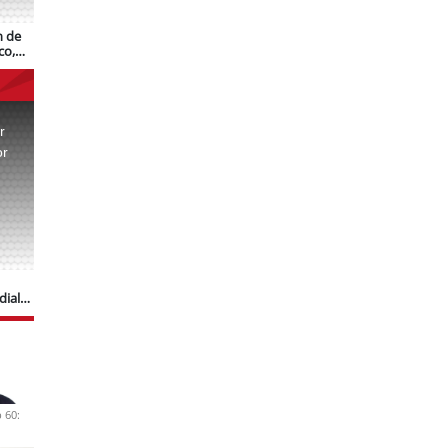
n de
co,
r
or
.
dial
 60: