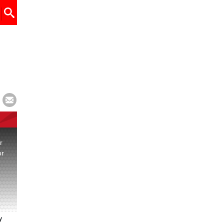
r
or
.
y