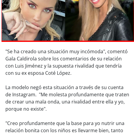
Sostenibilidad
soy
chile
soy
arica
soy
iquique
"Se ha creado una situación muy incómoda", comentó
Gala Caldirola sobre los comentarios de su relación
soy
calama
con Luis Jiménez y la supuesta rivalidad que tendría
con su ex esposa Coté López.
soy
antofagasta
La modelo negó esta situación a través de su cuenta
soy
copiapó
de Instagram. "Me molesta profundamente que traten
de crear una mala onda, una rivalidad entre ella y yo,
soy
valparaíso
porque no existe".
soy
quillota
"Creo profundamente que la base para yo nutrir una
relación bonita con los niños es llevarme bien, tanto