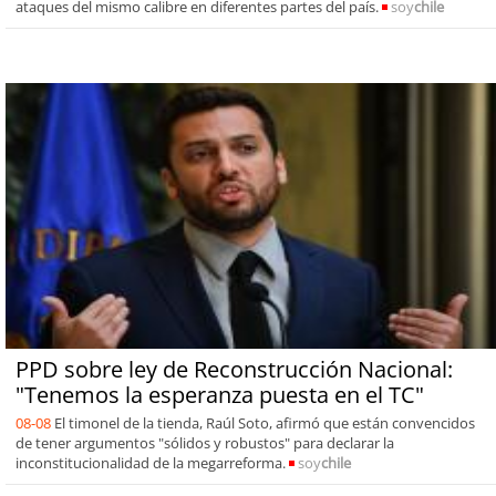
ataques del mismo calibre en diferentes partes del país.
soy
chile
PPD sobre ley de Reconstrucción Nacional:
"Tenemos la esperanza puesta en el TC"
08-08
El timonel de la tienda, Raúl Soto, afirmó que están convencidos
de tener argumentos "sólidos y robustos" para declarar la
inconstitucionalidad de la megarreforma.
soy
chile