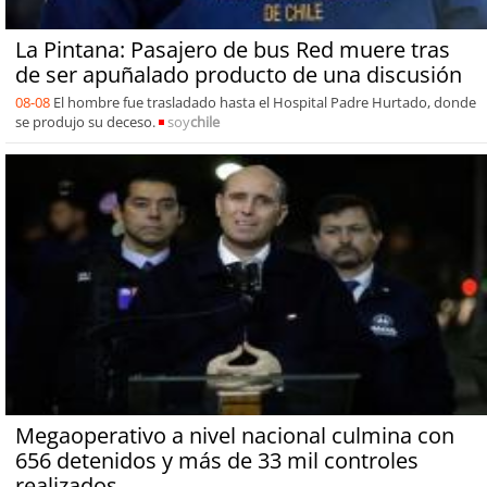
La Pintana: Pasajero de bus Red muere tras
de ser apuñalado producto de una discusión
08-08
El hombre fue trasladado hasta el Hospital Padre Hurtado, donde
se produjo su deceso.
soy
chile
Megaoperativo a nivel nacional culmina con
656 detenidos y más de 33 mil controles
realizados