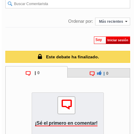
soy
puertomontt
Ordenar por:
Más recientes
soy
chiloé
Soy
Iniciar sesión
Este debate ha finalizado.
|
0
|
0
¡Sé el primero en comentar!