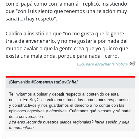
soy
sanantonio
con el papá como con la mamá", replicó, insistiendo
que "con Luis siento que tenemos una relación muy
soy
chillán
sana (...) hay respeto".
soy
sancarlos
Caldirola insistió en que "no me gusta que la gente
trate de envenenarlo, y no me gustaría por nada del
soy
talcahuano
mundo avalar o que la gente crea que yo quiero que
exista una mala onda, porque para nada", cerró.
soy
concepción
Click para escuchar la Noticia
soy
coronel
¡Bienvenido
#ComentaristaSoyChile!
soy
arauco
Te invitamos a opinar y debatir respecto al contenido de esta
noticia. En SoyChile valoramos todos los comentarios respetuosos
y constructivos y nos guardamos el derecho a no contar con las
soy
temuco
opiniones agresivas y ofensivas. Cuéntanos qué piensas y sé parte
de la conversación.
soy
valdivia
¿Ya eres lector de nuestros diarios regionales?
Inicia sesión
y deja
tu comentario.
soy
osorno