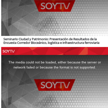
Seminario Ciudad y Patrimonio: Presentación de Resultados de la
Encuesta Corredor Bioceánico, logística e infraestructura ferroviaria
This
is
a
The media could not be loaded, either because the server or
modal
window.
network failed or because the format is not supported.