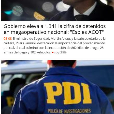
Gobierno eleva a 1.341 la cifra de detenidos
en megaoperativo nacional: "Eso es ACOT"
08-08
El ministro de Seguridad, Martín Arrau, y la subsecretaria de la
cartera, Pilar Giannini, destacaron la importancia del procedimiento
policial, el cual culminó con la incautación de 862 kilos de droga, 25
armas de fuego y 102 vehículos.
soy
chile