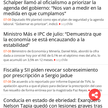
Schalper llamó al oficialismo a priorizar la
agenda del gobierno: “Nos van a medir en la
medida en que cumplamos”
07-08
Diputado RN planteó como ejes el plan de seguridad y la agenda
laboral. “Gobernar es priorizar”, indicó.
soy
chile
Ministro Más e IPC de julio: “Demuestra que
la economía se está encauzando a la
estabilidad”
07-08
Biministro de Economía y Minería, Daniel Más, abordó la cifra
dada a conocer hoy por el INE de 0,1% en el séptimo mes del año, lo
que acumuló un 3,5% en 12 meses.
soy
chile
Fiscalía y SII piden revocar sobreseimiento
por prescripción a Sergio Jadue
07-08
De acuerdo a lo reportado por Informe Especial de TVN, la
apelación apunta a que el plazo para declarar la prescripción del caso
fue resuelto de forma errónea por la magistrada Paz Reyes.
soy
chile
Conducía en estado de ebriedad: Exarquero
Nelson Tapia quedó con lesiones graves tras