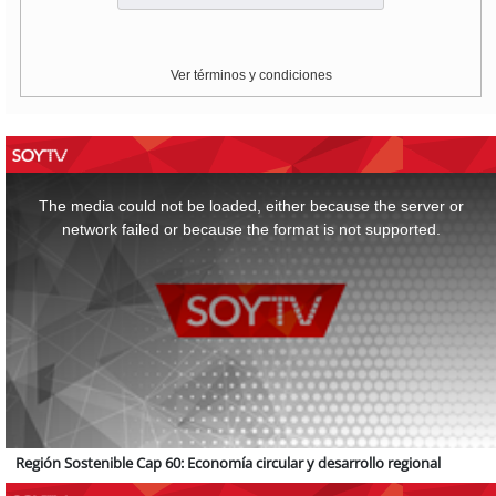
Ver términos y condiciones
This
is
a
The media could not be loaded, either because the server or
modal
window.
network failed or because the format is not supported.
Región Sostenible Cap 60: Economía circular y desarrollo regional