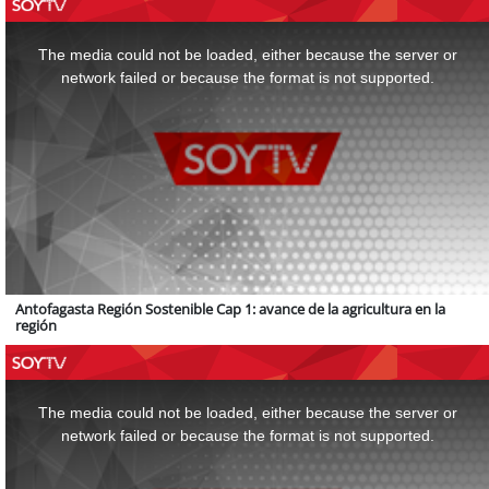
This
is
a
The media could not be loaded, either because the server or
modal
window.
network failed or because the format is not supported.
Antofagasta Región Sostenible Cap 1: avance de la agricultura en la
región
This
is
a
The media could not be loaded, either because the server or
modal
window.
network failed or because the format is not supported.