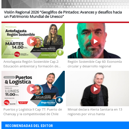
Visión Regional 2026 “Geoglifos de Pintados: Avances y desafíos hacia
un Patrimonio Mundial de Unesco”
Antofagasta Región Sostenible Cap.2:
Región Sostenible Cap 60: Economía
Educación ambiental y formación de
circular y desarrollo regional
capacidades técnicas
Puertos y Logística II Cap 77: Puerto de
Minsal declara Alerta Sanitaria en 13
Chancay y la competitividad de Chile
regiones por virus hanta
RECOMENDADAS DEL EDITOR