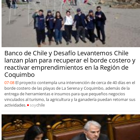
Banco de Chile y Desafío Levantemos Chile
lanzan plan para recuperar el borde costero y
reactivar emprendimientos en la Región de
Coquimbo
07-08
El proyecto contempla una intervención de cerca de 40 días en el
borde costero de las playas de La Serena y Coquimbo, además de la
entrega de herramientas e insumos para que pequeños negocios
vinculados al turismo, la agricultura y la ganadería puedan retomar sus
actividades.
soy
chile