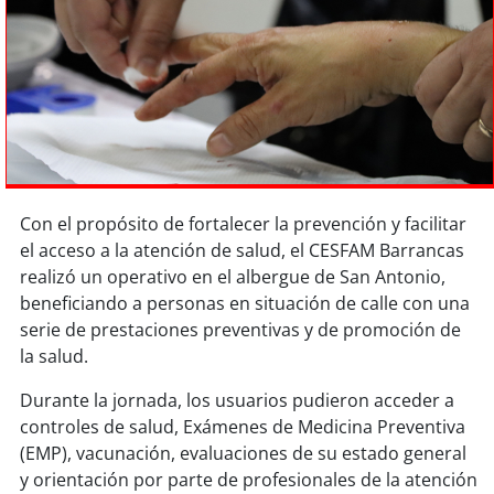
Sostenibilidad
soy
chile
soy
arica
soy
iquique
Con el propósito de fortalecer la prevención y facilitar
soy
calama
el acceso a la atención de salud, el CESFAM Barrancas
realizó un operativo en el albergue de San Antonio,
soy
antofagasta
beneficiando a personas en situación de calle con una
serie de prestaciones preventivas y de promoción de
soy
copiapó
la salud.
soy
valparaíso
Durante la jornada, los usuarios pudieron acceder a
controles de salud, Exámenes de Medicina Preventiva
soy
quillota
(EMP), vacunación, evaluaciones de su estado general
y orientación por parte de profesionales de la atención