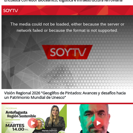
Encuesta Corredor Bioceánico, logística e infraestructura ferroviaria
This
is
a
The media could not be loaded, either because the server or
modal
window.
network failed or because the format is not supported.
Visión Regional 2026 “Geoglifos de Pintados: Avances y desafíos hacia
un Patrimonio Mundial de Unesco”