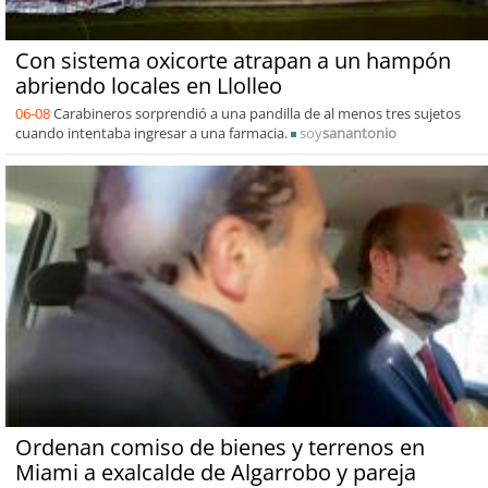
Con sistema oxicorte atrapan a un hampón
abriendo locales en Llolleo
06-08
Carabineros sorprendió a una pandilla de al menos tres sujetos
cuando intentaba ingresar a una farmacia.
soy
sanantonio
Ordenan comiso de bienes y terrenos en
Miami a exalcalde de Algarrobo y pareja