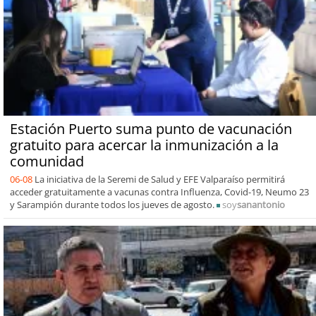
Estación Puerto suma punto de vacunación
gratuito para acercar la inmunización a la
comunidad
06-08
La iniciativa de la Seremi de Salud y EFE Valparaíso permitirá
acceder gratuitamente a vacunas contra Influenza, Covid-19, Neumo 23
y Sarampión durante todos los jueves de agosto.
soy
sanantonio