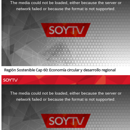
a
The media could not be loaded, either because the server or
modal
window.
network failed or because the format is not supported.
Región Sostenible Cap 60: Economía circular y desarrollo regional
This
is
a
The media could not be loaded, either because the server or
modal
window.
network failed or because the format is not supported.