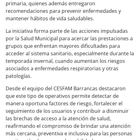
soy
sanantonio
primaria, quienes además entregaron
recomendaciones para prevenir enfermedades y
soy
chillán
mantener hábitos de vida saludables.
La iniciativa forma parte de las acciones impulsadas
soy
sancarlos
por la Salud Municipal para acercar las prestaciones a
grupos que enfrentan mayores dificultades para
soy
talcahuano
acceder al sistema sanitario, especialmente durante la
temporada invernal, cuando aumentan los riesgos
soy
concepción
asociados a enfermedades respiratorias y otras
patologías.
soy
coronel
Desde el equipo del CESFAM Barrancas destacaron
soy
arauco
que este tipo de operativos permite detectar de
manera oportuna factores de riesgo, fortalecer el
soy
temuco
seguimiento de los usuarios y contribuir a disminuir
las brechas de acceso a la atención de salud,
soy
valdivia
reafirmando el compromiso de brindar una atención
más cercana, preventiva e inclusiva para las personas
soy
osorno