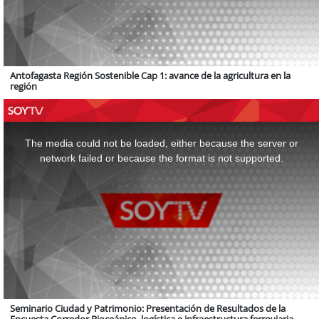
Antofagasta Región Sostenible Cap 1: avance de la agricultura en la
región
This
is
a
The media could not be loaded, either because the server or
modal
window.
network failed or because the format is not supported.
Seminario Ciudad y Patrimonio: Presentación de Resultados de la