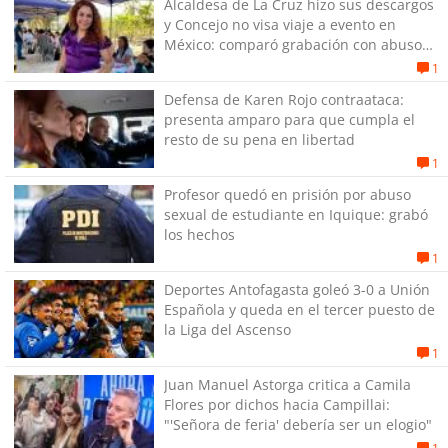
Alcaldesa de La Cruz hizo sus descargos
y Concejo no visa viaje a evento en
México: comparó grabación con abuso
sexual infantil
1
Defensa de Karen Rojo contraataca:
presenta amparo para que cumpla el
resto de su pena en libertad
1
Profesor quedó en prisión por abuso
sexual de estudiante en Iquique: grabó
los hechos
1
Deportes Antofagasta goleó 3-0 a Unión
Española y queda en el tercer puesto de
la Liga del Ascenso
1
Juan Manuel Astorga critica a Camila
Flores por dichos hacia Campillai:
"'Señora de feria' debería ser un elogio"