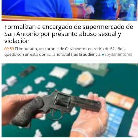
Formalizan a encargado de supermercado de
San Antonio por presunto abuso sexual y
violación
09:59
El imputado, un coronel de Carabineros en retiro de 62 años,
quedó con arresto domiciliario total tras la audiencia.
soy
sanantonio