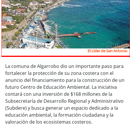
Sostenibilidad
soy
chile
soy
arica
soy
iquique
El Líder de San Antonio
soy
calama
La comuna de Algarrobo dio un importante paso para
fortalecer la protección de su zona costera con el
soy
antofagasta
anuncio del financiamiento para la construcción de un
futuro Centro de Educación Ambiental. La iniciativa
soy
copiapó
contará con una inversión de $168 millones de la
Subsecretaría de Desarrollo Regional y Administrativo
soy
valparaíso
(Subdere) y busca generar un espacio dedicado a la
educación ambiental, la formación ciudadana y la
soy
quillota
valoración de los ecosistemas costeros.