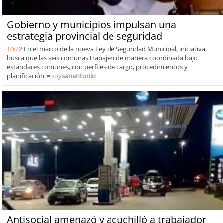
Gobierno y municipios impulsan una
estrategia provincial de seguridad
10:22
En el marco de la nueva Ley de Seguridad Municipal, iniciativa
busca que las seis comunas trabajen de manera coordinada bajo
estándares comunes, con perfiles de cargo, procedimientos y
planificación.
soy
sanantonio
Antisocial amenazó y acuchilló a trabajador