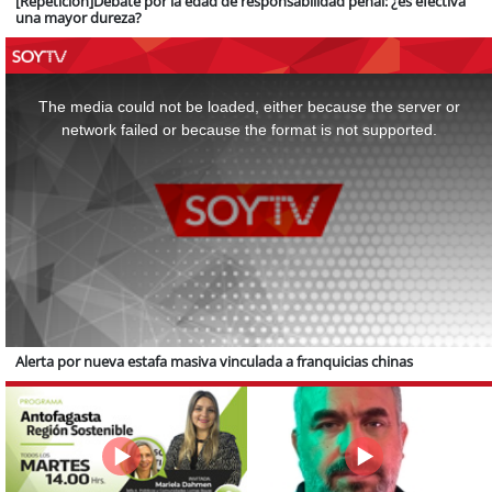
[Repetición]Debate por la edad de responsabilidad penal: ¿es efectiva
una mayor dureza?
This
is
a
The media could not be loaded, either because the server or
modal
window.
network failed or because the format is not supported.
Alerta por nueva estafa masiva vinculada a franquicias chinas