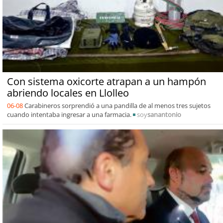
Con sistema oxicorte atrapan a un hampón
abriendo locales en Llolleo
06-08
Carabineros sorprendió a una pandilla de al menos tres sujetos
cuando intentaba ingresar a una farmacia.
soy
sanantonio