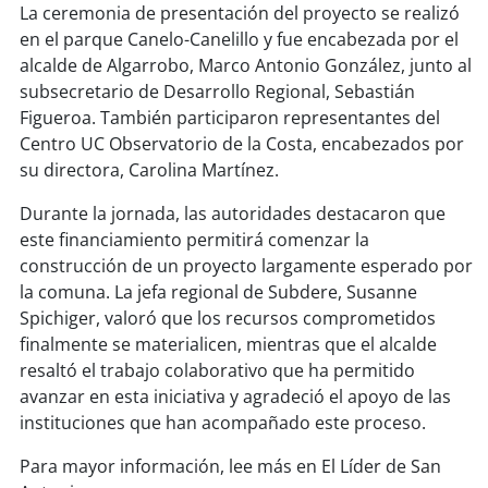
soy
sanantonio
La ceremonia de presentación del proyecto se realizó
en el parque Canelo-Canelillo y fue encabezada por el
soy
chillán
alcalde de Algarrobo, Marco Antonio González, junto al
subsecretario de Desarrollo Regional, Sebastián
soy
sancarlos
Figueroa. También participaron representantes del
Centro UC Observatorio de la Costa, encabezados por
soy
talcahuano
su directora, Carolina Martínez.
Durante la jornada, las autoridades destacaron que
soy
concepción
este financiamiento permitirá comenzar la
construcción de un proyecto largamente esperado por
soy
coronel
la comuna. La jefa regional de Subdere, Susanne
Spichiger, valoró que los recursos comprometidos
soy
arauco
finalmente se materialicen, mientras que el alcalde
resaltó el trabajo colaborativo que ha permitido
soy
temuco
avanzar en esta iniciativa y agradeció el apoyo de las
instituciones que han acompañado este proceso.
soy
valdivia
Para mayor información, lee más en El Líder de San
soy
osorno