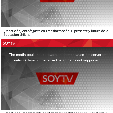
[Repetición] Antofagasta en Transformación: El presente y futuro de la
Educación chilena
This
is
a
The media could not be loaded, either because the server or
modal
window.
network failed or because the format is not supported.