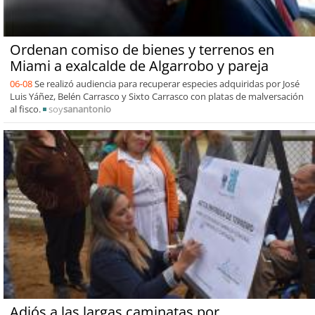
Ordenan comiso de bienes y terrenos en
Miami a exalcalde de Algarrobo y pareja
06-08
Se realizó audiencia para recuperar especies adquiridas por José
Luis Yáñez, Belén Carrasco y Sixto Carrasco con platas de malversación
al fisco.
soy
sanantonio
Adiós a las largas caminatas por