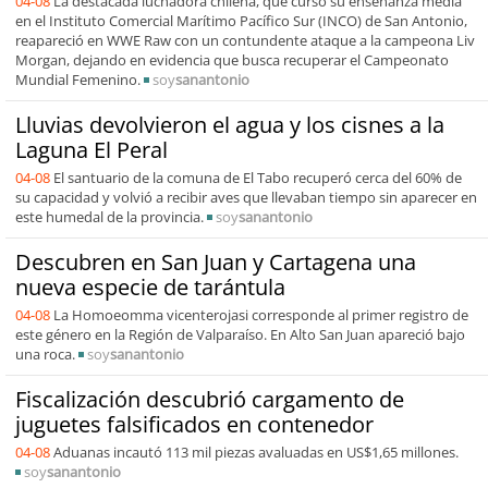
04-08
La destacada luchadora chilena, que cursó su enseñanza media
en el Instituto Comercial Marítimo Pacífico Sur (INCO) de San Antonio,
reapareció en WWE Raw con un contundente ataque a la campeona Liv
Morgan, dejando en evidencia que busca recuperar el Campeonato
Mundial Femenino.
soy
sanantonio
Lluvias devolvieron el agua y los cisnes a la
Laguna El Peral
04-08
El santuario de la comuna de El Tabo recuperó cerca del 60% de
su capacidad y volvió a recibir aves que llevaban tiempo sin aparecer en
este humedal de la provincia.
soy
sanantonio
Descubren en San Juan y Cartagena una
nueva especie de tarántula
04-08
La Homoeomma vicenterojasi corresponde al primer registro de
este género en la Región de Valparaíso. En Alto San Juan apareció bajo
una roca.
soy
sanantonio
Fiscalización descubrió cargamento de
juguetes falsificados en contenedor
04-08
Aduanas incautó 113 mil piezas avaluadas en US$1,65 millones.
soy
sanantonio