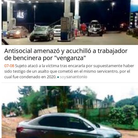
Antisocial amenazó y acuchilló a trabajador
de bencinera por "venganza"
07-08
Sujeto atacó a la víctima tras encararla por supuestamente haber
sido testigo de un asalto que cometió en el mismo servicentro, por el
cual fue condenado en 2020.
soy
sanantonio