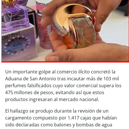
Sostenibilidad
soy
chile
soy
arica
soy
iquique
soy
calama
Un importante golpe al comercio ilícito concretó la
soy
antofagasta
Aduana de San Antonio tras incautar más de 103 mil
perfumes falsificados cuyo valor comercial supera los
soy
copiapó
475 millones de pesos, evitando así que estos
productos ingresaran al mercado nacional.
soy
valparaíso
El hallazgo se produjo durante la revisión de un
soy
quillota
cargamento compuesto por 1.417 cajas que habían
sido declaradas como balones y bombas de agua