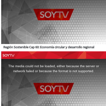
Región Sostenible Cap 60: Economía circular y desarrollo regional
This
is
a
The media could not be loaded, either because the server or
modal
window.
network failed or because the format is not supported.