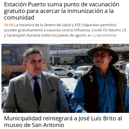
Estación Puerto suma punto de vacunación
gratuito para acercar la inmunización a la
comunidad
06-08
La iniciativa de la Seremi de Salud y EFE Valparaíso permitirá
acceder gratuitamente a vacunas contra Influenza, Covid-19, Neumo 23
y Sarampión durante todos los jueves de agosto.
soy
sanantonio
Municipalidad reintegrará a José Luis Brito al
museo de San Antonio