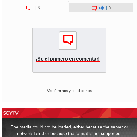
|
0
|
0
¡Sé el primero en comentar!
Ver términos y condiciones
This
is
a
The media could not be loaded, either because the server or
modal
window.
network failed or because the format is not supported.