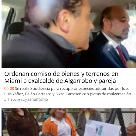
Ordenan comiso de bienes y terrenos en
Miami a exalcalde de Algarrobo y pareja
06-08
Se realizó audiencia para recuperar especies adquiridas por José
Luis Yáñez, Belén Carrasco y Sixto Carrasco con platas de malversación
al fisco.
soy
sanantonio