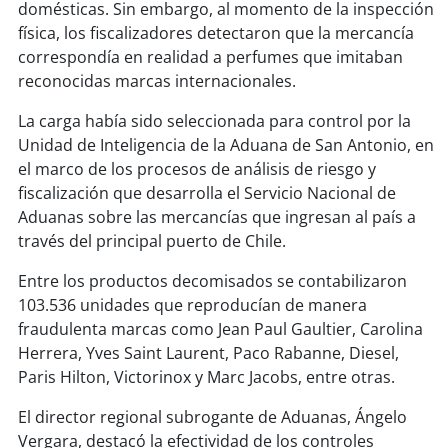
soy
sanantonio
domésticas. Sin embargo, al momento de la inspección
física, los fiscalizadores detectaron que la mercancía
soy
chillán
correspondía en realidad a perfumes que imitaban
reconocidas marcas internacionales.
soy
sancarlos
La carga había sido seleccionada para control por la
Unidad de Inteligencia de la Aduana de San Antonio, en
soy
talcahuano
el marco de los procesos de análisis de riesgo y
fiscalización que desarrolla el Servicio Nacional de
soy
concepción
Aduanas sobre las mercancías que ingresan al país a
través del principal puerto de Chile.
soy
coronel
Entre los productos decomisados se contabilizaron
soy
arauco
103.536 unidades que reproducían de manera
fraudulenta marcas como Jean Paul Gaultier, Carolina
soy
temuco
Herrera, Yves Saint Laurent, Paco Rabanne, Diesel,
Paris Hilton, Victorinox y Marc Jacobs, entre otras.
soy
valdivia
El director regional subrogante de Aduanas, Ángelo
Vergara, destacó la efectividad de los controles
soy
osorno