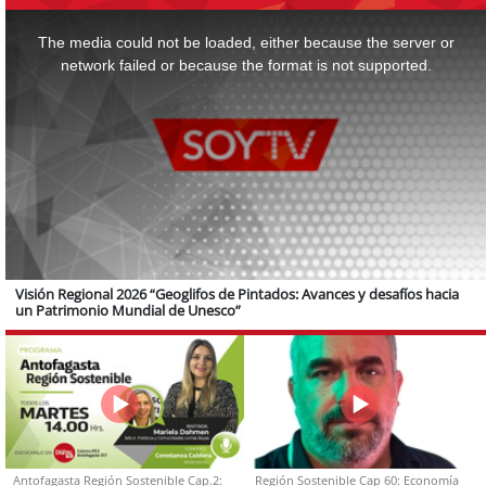
This
is
a
The media could not be loaded, either because the server or
modal
window.
network failed or because the format is not supported.
Visión Regional 2026 “Geoglifos de Pintados: Avances y desafíos hacia
un Patrimonio Mundial de Unesco”
Antofagasta Región Sostenible Cap.2:
Región Sostenible Cap 60: Economía