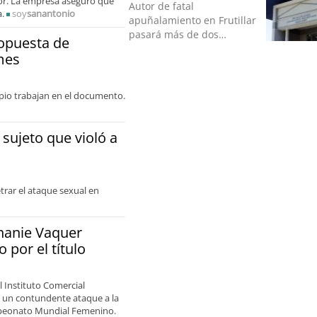
rior. La empresa aseguró que
Autor de fatal
a.
soy
sanantonio
apuñalamiento en Frutillar
pasará más de dos
ropuesta de
décadas en la cárcel
mes
ipio trabajan en el documento.
sujeto que violó a
trar el ataque sexual en
hanie Vaquer
 por el título
 Instituto Comercial
 un contundente ataque a la
mpeonato Mundial Femenino.