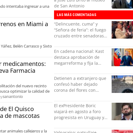
de San Antonio
ndo intentaba ingresar a una
LAS MÁS COMENTADAS
rrenos en Miami a
“Delincuente, cuma” y
“Señora de feria”: el fuego
cruzado entre senadoras
Flores y Campillai en el
 Yáñez, Belén Carrasco y Sixto
Senado
En cadena nacional: Kast
destaca aprobación de
or medicamentos:
megarreforma y fija la
seguridad como nuevo
ueva Farmacia
desafío del Gobierno
Detienen a extranjero que
confesó haber dejado
ilitación del nuevo recinto
corona del flores con
usca optimizar la calidad de
amenazas al alcaide de la
oy
sanantonio
exPenitenciaría
El exPresidente Boric
 de El Quisco
viajará en agosto a foro
ia de mascotas
progresista en Uruguay y
luego a Alemania
tar animales callejeros y la
Valparaíso: patrullaje