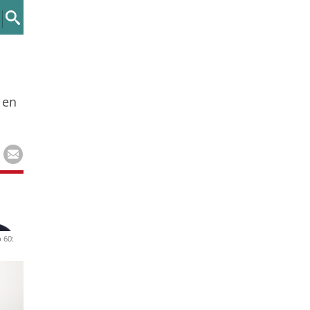
 en
 60: