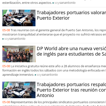
esterilización, entre otros aspectos.
soy
sanantonio
Trabajadores portuarios valora
Puerto Exterior
05-08
Tras reunirse con el gerente general de Puerto San Antonio, los repr
mostraron tranquilidad al enterarse que el proyecto no sufrirá retrasos 
soy
sanantonio
DP World abre una nueva versi
de inglés para estudiantes de S
05-08
La iniciativa gratuita reúne este año a 28 alumnos de enseñanza med
formación en inglés todos los sábados con una metodología enfocada en l
aprendizaje inmersivo.
soy
sanantonio
Trabajadores portuarios respal
Puerto Exterior tras reunión co
Antonio
05-08
Representantes de los principales sindicatos portuarios conocieron 