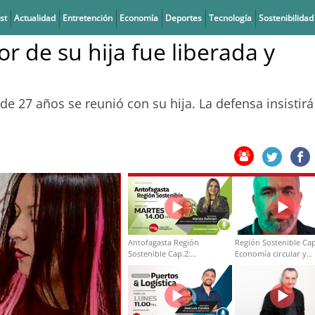
st
Actualidad
Entretención
Economía
Deportes
Tecnología
Sostenibilidad
r de su hija fue liberada y
 de 27 años se reunió con su hija. La defensa insistirá
Antofagasta Región
Región Sostenible Cap
Sostenible Cap.2:
Economía circular y
Educación ambiental y
desarrollo regional
formación de capacidades
técnicas