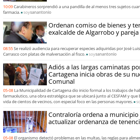
10:09
Carabineros sorprendió a una pandilla de al menos tres sujetos cua
farmacia.
soy
sanantonio
Ordenan comiso de bienes y te
exalcalde de Algarrobo y pareja
08:55
Se realizó audiencia para recuperar especies adquiridas por José Luis
Carrasco con platas de malversación al fisco.
soy
sanantonio
Adiós a las largas caminatas p
Cartagena inicia obras de su n
Comunal
05-08
La Municipalidad de Cartagena dio inicio formal a los trabajos de hab
farmacéutico, una obra estratégica que se ubicará junto al CESFAM y que b
vida de cientos de vecinos, con especial foco en las personas mayores.
s
Contraloría ordena a municipio
actualizar ordenanza de tenenc
05-08
El organismo detectó problemas en las multas, las reglas para alimen