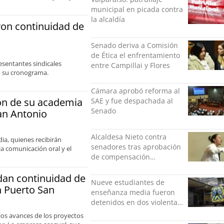
municipal en picada contra
la alcaldía
ron continuidad de
Senado deriva a Comisión
de Ética el enfrentamiento
esentantes sindicales
entre Campillai y Flores
en su cronograma.
Cámara aprobó reforma al
ón de su academia
SAE y fue despachada al
Senado
an Antonio
Alcaldesa Nieto contra
ia, quienes recibirán
senadores tras aprobación
a comunicación oral y el
de compensación
municipal: "Gobierno
dan continuidad de
indolente"
Nueve estudiantes de
n Puerto San
enseñanza media fueron
detenidos en dos violentas
riñas
los avances de los proyectos