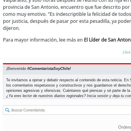
Valparaíso, y sólo horas después se reunió con su hija en la
provincia de San Antonio, encuentro que fue descrito por
como muy emotivo. “Es indescriptible la felicidad de tod
por justicia, después de pasar por esta pesadilla, ya pod
dijeron.
Para mayor información, lee más en
El Líder de San Anton
Click
¡Bienvenido
#ComentaristaSoyChile!
Te invitamos a opinar y debatir respecto al contenido de esta noticia. E
los comentarios respetuosos y constructivos y nos guardamos el derecho
opiniones agresivas y ofensivas. Cuéntanos qué piensas y sé parte de la
¿Ya eres lector de nuestros diarios regionales?
Inicia sesión
y deja tu com
Ordena