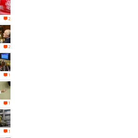
2
2
1
1
1