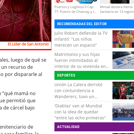
Puertos y Logística II Cap
Minsal declara Alerta
77: Puerto de Chancay y la
Sanitaria en 13 regio
competitividad de Chile
por virus hanta
RECOMENDADAS DEL EDITOR
Julio Robert defiende la TV
infantil: "Los niños
El Líder de San Antonio
merecen un espacio"
Matrimonio y sus hijas
ales, luego de qué se
fueron intimidados al
interior de su vivienda en
ó un recurso de
Puente Alto
o por dispararle al
DEPORTES
Unión La Calera derrotó
con contundencia a
”, y “qué mamá no
Wanderers, tuvo un
 que permitió que
respiro y clasificó en Copa
'Diablas' van al Mundial
 de cárcel bajo
Chile
con la idea de quedar
"entre las ocho primeras"
enitenciario de
ACTUALIDAD