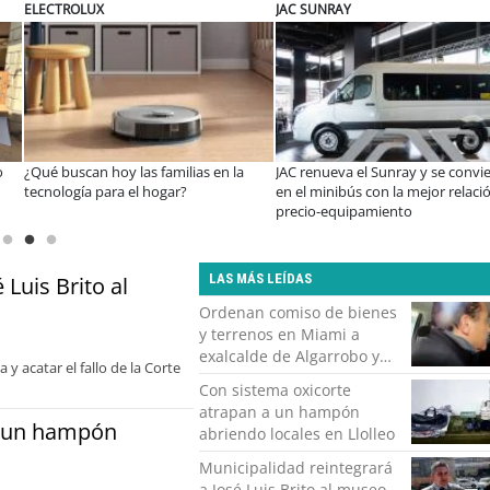
BANCO DE CHILE
CHILEXPRESS
 convierte
Lanzan convocatorias para los
Chilexpress y Emprende
 relación
concursos nacionales Impacto
sellan alianza para impul
Emprendedor Escolar y Universitario
ecosistema emprendedor
LAS MÁS LEÍDAS
 Luis Brito al
Ordenan comiso de bienes
y terrenos en Miami a
exalcalde de Algarrobo y
 y acatar el fallo de la Corte
pareja
Con sistema oxicorte
atrapan a un hampón
a un hampón
abriendo locales en Llolleo
Municipalidad reintegrará
a José Luis Brito al museo