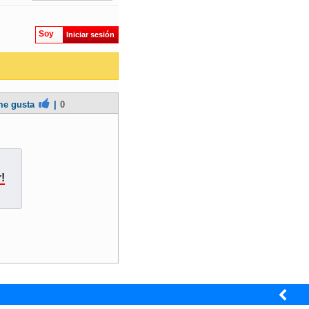
Soy
Iniciar sesión
e gusta
|
0
!