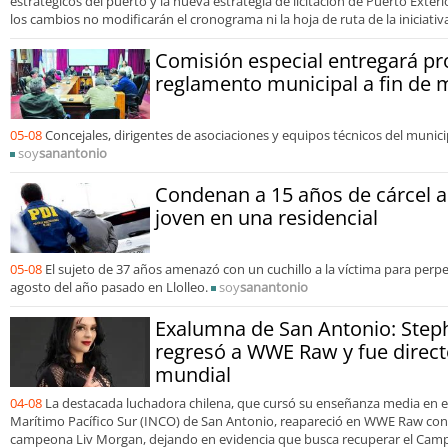
estratégicos del puerto y la nueva estrategia de licitación de Puerto Exte
los cambios no modificarán el cronograma ni la hoja de ruta de la iniciativ
Comisión especial entregará p
reglamento municipal a fin de 
05-08
Concejales, dirigentes de asociaciones y equipos técnicos del munic
soy
sanantonio
Condenan a 15 años de cárcel a 
joven en una residencial
05-08
El sujeto de 37 años amenazó con un cuchillo a la víctima para perpe
agosto del año pasado en Llolleo.
soy
sanantonio
Exalumna de San Antonio: Step
regresó a WWE Raw y fue directo
mundial
04-08
La destacada luchadora chilena, que cursó su enseñanza media en el
Marítimo Pacífico Sur (INCO) de San Antonio, reapareció en WWE Raw con
campeona Liv Morgan, dejando en evidencia que busca recuperar el Ca