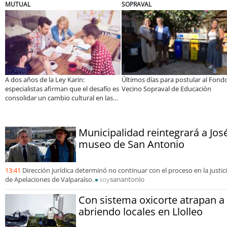
ELECTROLUX
JAC SUNRAY
l Fondo
¿Qué buscan hoy las familias en la
JAC renueva el Sunray y se
ón
tecnología para el hogar?
en el minibús con la mejor
precio-equipamiento
Municipalidad reintegrará a José
museo de San Antonio
13:41
Dirección jurídica determinó no continuar con el proceso en la justicia
de Apelaciones de Valparaíso.
soy
sanantonio
Con sistema oxicorte atrapan 
abriendo locales en Llolleo