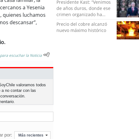
 casa familiar, la
Presidente Kast: “Venimos
 cercanos a Yesenia
de años duros, donde ese
crimen organizado ha
os, quienes luchamos
ocupado un lugar que no
emos descansar”,
Precio del cobre alcanzó
le corresponde”
nuevo máximo histórico
io.
 para escuchar la Noticia
n SoyChile valoramos todos
 a no contar con las
 conversación.
entario.
r por:
Más recientes