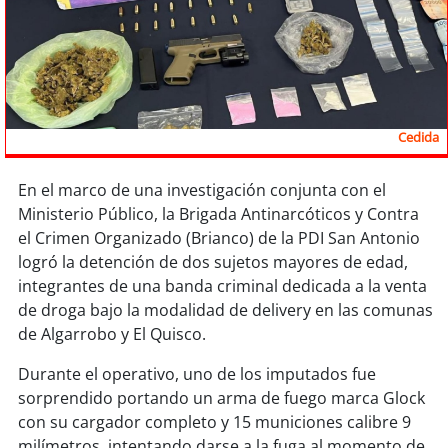
Sostenibilidad
soy
chile
soy
arica
Cedida
soy
iquique
En el marco de una investigación conjunta con el
soy
calama
Ministerio Público, la Brigada Antinarcóticos y Contra
el Crimen Organizado (Brianco) de la PDI San Antonio
soy
antofagasta
logró la detención de dos sujetos mayores de edad,
integrantes de una banda criminal dedicada a la venta
soy
copiapó
de droga bajo la modalidad de delivery en las comunas
de Algarrobo y El Quisco.
soy
valparaíso
Durante el operativo, uno de los imputados fue
sorprendido portando un arma de fuego marca Glock
soy
quillota
con su cargador completo y 15 municiones calibre 9
milímetros, intentando darse a la fuga al momento de