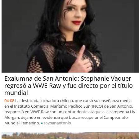
Exalumna de San Antonio: Stephanie Vaquer
regresó a WWE Raw y fue directo por el título
mundial
04-08
La destacada luchadora chilena, que cursó su enseñanza media
en el Instituto Comercial Marítimo Pacífico Sur (INCO) de San Antonio,
reapareció en WWE Raw con un contundente ataque a la campeona Liv
Morgan, dejando en evidencia que busca recuperar el Campeonato
Mundial Femenino.
soy
sanantonio