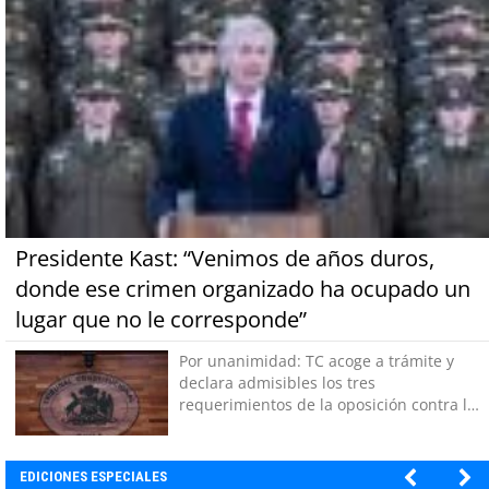
Presidente Kast: “Venimos de años duros,
donde ese crimen organizado ha ocupado un
lugar que no le corresponde”
Por unanimidad: TC acoge a trámite y
declara admisibles los tres
requerimientos de la oposición contra la
megarreforma
EDICIONES ESPECIALES