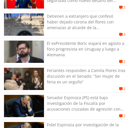
seguridad como nuevo desafío del
Gobierno
5
Detienen a extranjero que confesó
haber dejado corona del flores con
amenazas al alcaide de la
exPenitenciaría
3
El exPresidente Boric viajará en agosto a
foro progresista en Uruguay y luego a
Alemania
2
Feriantes responden a Camila Flores tras
discusión en el Senado: “Ser mujer de
feria es un orgullo”
2
Senador Espinoza (PS) está bajo
investigación de la Fiscalía por
acusaciones cruzadas de agresión con
su pareja
2
Fidel Espinoza por investigación de la