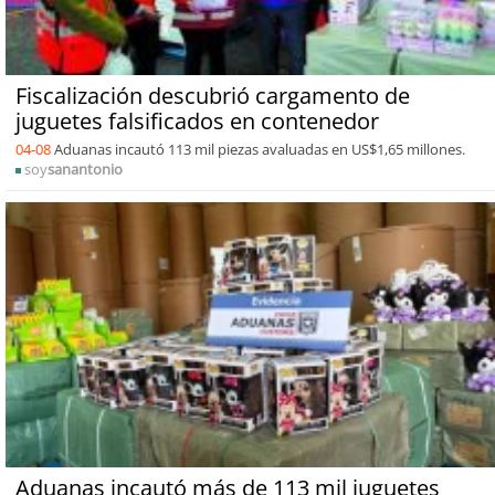
Fiscalización descubrió cargamento de
juguetes falsificados en contenedor
04-08
Aduanas incautó 113 mil piezas avaluadas en US$1,65 millones.
soy
sanantonio
Aduanas incautó más de 113 mil juguetes