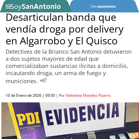
Desarticulan banda que
vendía droga por delivery
SOYTV
en Algarrobo y El Quisco
Detectives de la Brianco San Antonio detuvieron
Podcast
a dos sujetos mayores de edad que
comercializaban sustancias ilícitas a domicilio,
Actualidad
incautando droga, un arma de fuego y
municiones.
Entretención
10 de Enero de 2026 | 09:50
| Por
Valentina Morales Pizarro
Economía
Deportes
Tecnología