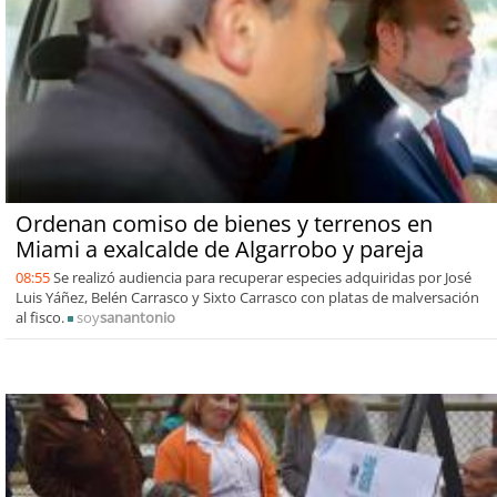
Ordenan comiso de bienes y terrenos en
Miami a exalcalde de Algarrobo y pareja
08:55
Se realizó audiencia para recuperar especies adquiridas por José
Luis Yáñez, Belén Carrasco y Sixto Carrasco con platas de malversación
al fisco.
soy
sanantonio