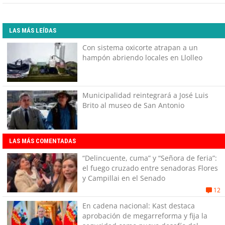
LAS MÁS LEÍDAS
Con sistema oxicorte atrapan a un
hampón abriendo locales en Llolleo
Municipalidad reintegrará a José Luis
Brito al museo de San Antonio
LAS MÁS COMENTADAS
“Delincuente, cuma” y “Señora de feria”:
el fuego cruzado entre senadoras Flores
y Campillai en el Senado
12
En cadena nacional: Kast destaca
aprobación de megarreforma y fija la