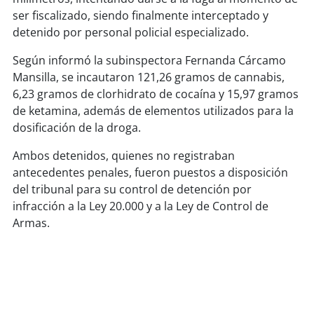
soy
sanantonio
ser fiscalizado, siendo finalmente interceptado y
detenido por personal policial especializado.
soy
chillán
Según informó la subinspectora Fernanda Cárcamo
soy
sancarlos
Mansilla, se incautaron 121,26 gramos de cannabis,
6,23 gramos de clorhidrato de cocaína y 15,97 gramos
soy
talcahuano
de ketamina, además de elementos utilizados para la
dosificación de la droga.
soy
concepción
Ambos detenidos, quienes no registraban
antecedentes penales, fueron puestos a disposición
soy
coronel
del tribunal para su control de detención por
infracción a la Ley 20.000 y a la Ley de Control de
soy
arauco
Armas.
soy
temuco
soy
valdivia
soy
osorno