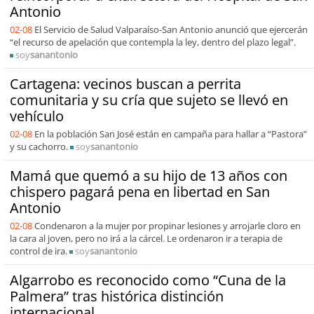
Antonio
02-08
El Servicio de Salud Valparaíso-San Antonio anunció que ejercerán
“el recurso de apelación que contempla la ley, dentro del plazo legal”.
soy
sanantonio
Cartagena: vecinos buscan a perrita
comunitaria y su cría que sujeto se llevó en
vehículo
02-08
En la población San José están en campaña para hallar a “Pastora”
y su cachorro.
soy
sanantonio
Mamá que quemó a su hijo de 13 años con
chispero pagará pena en libertad en San
Antonio
02-08
Condenaron a la mujer por propinar lesiones y arrojarle cloro en
la cara al joven, pero no irá a la cárcel. Le ordenaron ir a terapia de
control de ira.
soy
sanantonio
Algarrobo es reconocido como “Cuna de la
Palmera” tras histórica distinción
internacional