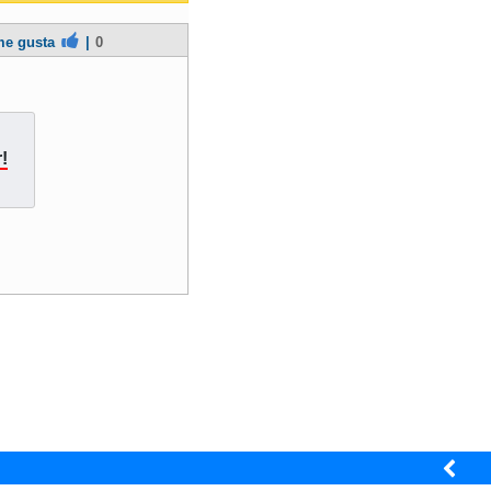
e gusta
|
0
!