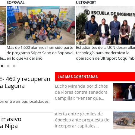
RAVAL
ULTRAPORT
B
 de 1.600 alumnos han sido parte
Estudiantes de la UCN desarrollan
E
programa Súper Sano de Sopraval
tecnología para modernizar la
p
o que va del año
operación de Ultraport Coquimbo
en
a
LAS MÁS COMENTADAS
 E- 462 y recuperan
La Laguna
Lucho Miranda por dichos
de Flores contra senadora
Campillai: "Pensar que
ión entre ambas localidades.
todo se consigue por pena
es una forma de quitar
Alerta entre gremios de
dignidad"
r masivo
Codelco ante propuesta de
a Ñipa
incorporar capitales
privados