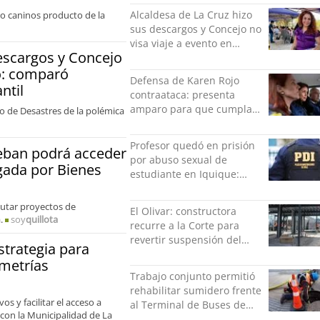
Alcaldesa de La Cruz hizo
ro caninos producto de la
sus descargos y Concejo no
visa viaje a evento en
descargos y Concejo
México: comparó
co: comparó
grabación con abuso
Defensa de Karen Rojo
sexual infantil
ntil
contraataca: presenta
amparo para que cumpla
o de Desastres de la polémica
el resto de su pena en
libertad
Profesor quedó en prisión
teban podrá acceder
por abuso sexual de
gada por Bienes
estudiante en Iquique:
grabó los hechos
cutar proyectos de
El Olivar: constructora
.
soy
quillota
recurre a la Corte para
revertir suspensión del
strategia para
Minvu
ometrías
Trabajo conjunto permitió
rehabilitar sumidero frente
os y facilitar el acceso a
al Terminal de Buses de
 con la Municipalidad de La
Puerto Montt