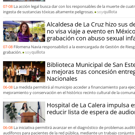
07-08
La acción legal busca dar con los responsables de la muerte de cuat
ingesta de sustancias tóxicas altamente peligrosas.
soy
quillota
Alcaldesa de La Cruz hizo sus 
no visa viaje a evento en Méxi
grabación con abuso sexual infa
07-08
Filomena Navia responsabilizó a la exencargada de Gestión de Riesg
grabación.
soy
quillota
Biblioteca Municipal de San Es
a mejoras tras concesión entre
Nacionales
06-08
La medida permitirá al municipio acceder a financiamiento para eje
mejoramiento y conservación en el histórico recinto cultural de la comuna
Hospital de La Calera impulsa e
reducir lista de espera de audi
06-08
La iniciativa permitirá avanzar en el diagnóstico de problemas auditiv
audífonos para pacientes de la red pública, mediante un trabajo conjunto