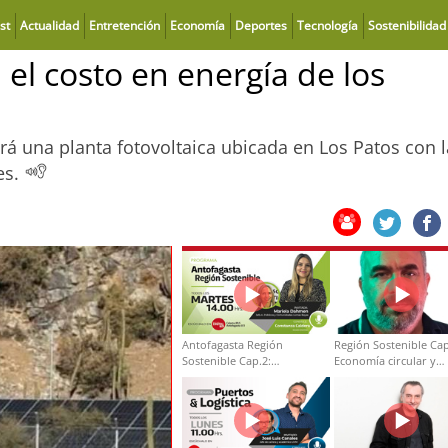
st
Actualidad
Entretención
Economía
Deportes
Tecnología
Sostenibilidad
el costo en energía de los
ará una planta fotovoltaica ubicada en Los Patos con l
es.
Antofagasta Región
Región Sostenible Cap
Sostenible Cap.2:
Economía circular y
Educación ambiental y
desarrollo regional
formación de capacidades
técnicas