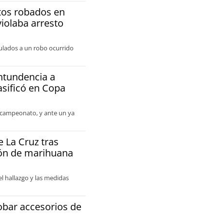
tos robados en
violaba arresto
ulados a un robo ocurrido
ntundencia a
asificó en Copa
l campeonato, y ante un ya
e La Cruz tras
ión de marihuana
el hallazgo y las medidas
obar accesorios de