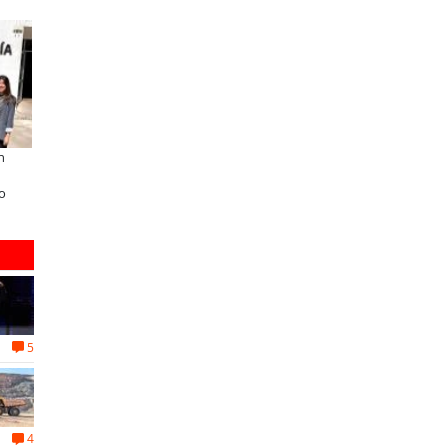
ANCO DE CHILE
ELECTROLUX
ducación y colaboración público-
Claves para comprar
rivada se toman La Araucanía:
electrodomésticos durante el Black
cuentro reunió a líderes para
Sale
bordar las brechas y oportunidades
5
4