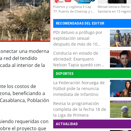
Puertos y Logística II Cap
Minsal declara Alerta
77: Puerto de Chancay y la
Sanitaria en 13 regio
competitividad de Chile
por virus hanta
RECOMENDADAS DEL EDITOR
PDI detuvo a prófugo por
explotación sexual
después de más de 10
horas de navegación en la
n conectar una moderna
Conducía en estado de
zona austral
la red del tendido
ebriedad: Exarquero
Nelson Tapia quedó con
cada al interior de la
lesiones graves tras
DEPORTES
accidente vehicular
La Federación Noruega de
nte los costos de
Fútbol pide la renuncia
 zona, beneficiando a
inmediata de Infantino
e Casablanca, Población
Revisa la programación
completa de la fecha 18 de
la Liga de Primera
siendo requeridas con
ACTUALIDAD
sobre el proyecto que