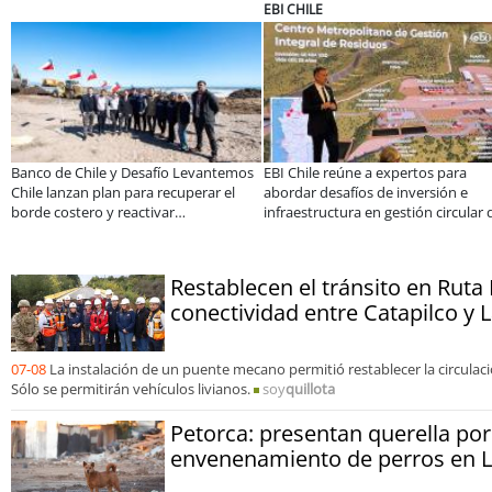
EBI CHILE
SOP
 de Chile y Desafío Levantemos
EBI Chile reúne a expertos para
Más
lanzan plan para recuperar el
abordar desafíos de inversión e
de 
costero y reactivar
infraestructura en gestión circular de
en l
ndimientos en la Región de
residuos
imbo
Restablecen el tránsito en Ruta
conectividad entre Catapilco y 
07-08
La instalación de un puente mecano permitió restablecer la circulac
Sólo se permitirán vehículos livianos.
soy
quillota
Petorca: presentan querella po
envenenamiento de perros en L