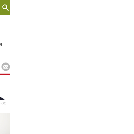
a
 60: