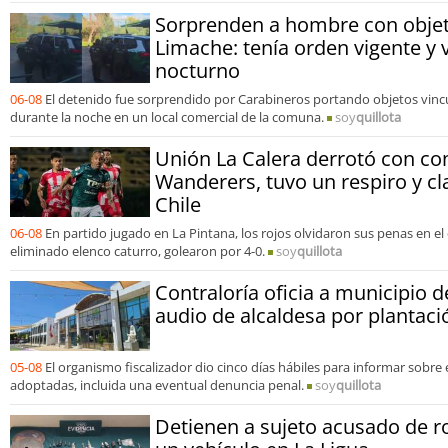
Sorprenden a hombre con obje
Limache: tenía orden vigente y 
nocturno
06-08
El detenido fue sorprendido por Carabineros portando objetos vinc
durante la noche en un local comercial de la comuna.
soy
quillota
Unión La Calera derrotó con co
Wanderers, tuvo un respiro y cl
Chile
06-08
En partido jugado en La Pintana, los rojos olvidaron sus penas en e
eliminado elenco caturro, golearon por 4-0.
soy
quillota
Contraloría oficia a municipio d
audio de alcaldesa por plantac
05-08
El organismo fiscalizador dio cinco días hábiles para informar sobre 
adoptadas, incluida una eventual denuncia penal.
soy
quillota
Detienen a sujeto acusado de r