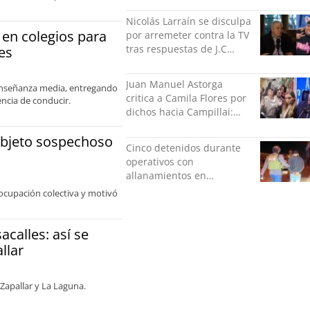
Nicolás Larraín se disculpa
 en colegios para
por arremeter contra la TV
tras respuestas de J.C
es
Rodríguez y Danilo 21
Juan Manuel Astorga
e enseñanza media, entregando
critica a Camila Flores por
encia de conducir.
dichos hacia Campillai:
"'Señora de feria' debería
 objeto sospechoso
ser un elogio"
Cinco detenidos durante
operativos con
allanamientos en
Valparaíso
ocupación colectiva y motivó
acalles: así se
llar
Zapallar y La Laguna.