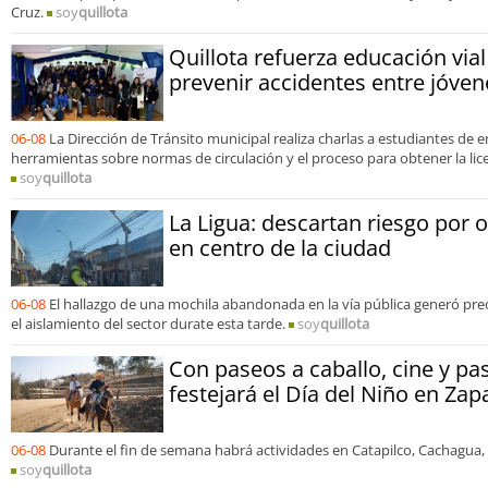
Cruz.
soy
quillota
Quillota refuerza educación vial
prevenir accidentes entre jóven
06-08
La Dirección de Tránsito municipal realiza charlas a estudiantes d
herramientas sobre normas de circulación y el proceso para obtener la lic
soy
quillota
La Ligua: descartan riesgo por
en centro de la ciudad
06-08
El hallazgo de una mochila abandonada en la vía pública generó pre
el aislamiento del sector durate esta tarde.
soy
quillota
Con paseos a caballo, cine y pas
festejará el Día del Niño en Zapa
06-08
Durante el fin de semana habrá actividades en Catapilco, Cachagua, 
soy
quillota