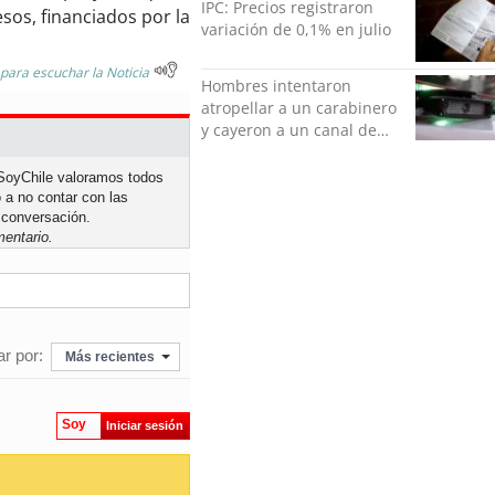
IPC: Precios registraron
sos, financiados por la
variación de 0,1% en julio
 para escuchar la Noticia
Hombres intentaron
atropellar a un carabinero
y cayeron a un canal de
regadío en Peñalolén
n SoyChile valoramos todos
 a no contar con las
 conversación.
entario.
r por:
Más recientes
Soy
Iniciar sesión