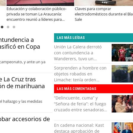
y colaboración público-
Claves para comprar
A dos año
 toman La Araucanía:
electrodomésticos durante el Black
especiali
reunió a líderes para
Sale
consolid
s brechas y oportunidades
organiza
LAS MÁS LEÍDAS
ntundencia a
asificó en Copa
Unión La Calera derrotó
con contundencia a
Wanderers, tuvo un
l campeonato, y ante un ya
respiro y clasificó en Copa
Sorprenden a hombre con
Chile
objetos robados en
e La Cruz tras
Limache: tenía orden
ión de marihuana
vigente y violaba arresto
LAS MÁS COMENTADAS
nocturno
“Delincuente, cuma” y
el hallazgo y las medidas
“Señora de feria”: el fuego
cruzado entre senadoras
Flores y Campillai en el
obar accesorios de
Senado
En cadena nacional: Kast
destaca aprobación de