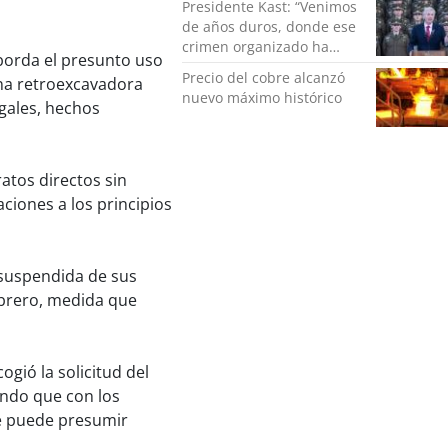
Presidente Kast: “Venimos
de años duros, donde ese
crimen organizado ha
borda el presunto uso
ocupado un lugar que no
Precio del cobre alcanzó
una retroexcavadora
le corresponde”
nuevo máximo histórico
gales, hechos
ratos directos sin
aciones a los principios
e suspendida de sus
febrero, medida que
ogió la solicitud del
ando que con los
se puede presumir