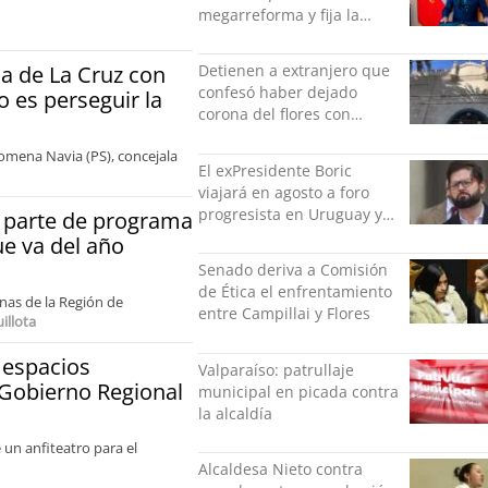
megarreforma y fija la
seguridad como nuevo
desafío del Gobierno
sa de La Cruz con
Detienen a extranjero que
confesó haber dejado
o es perseguir la
corona del flores con
amenazas al alcaide de la
lomena Navia (PS), concejala
exPenitenciaría
El exPresidente Boric
viajará en agosto a foro
progresista en Uruguay y
 parte de programa
luego a Alemania
ue va del año
Senado deriva a Comisión
de Ética el enfrentamiento
unas de la Región de
entre Campillai y Flores
illota
 espacios
Valparaíso: patrullaje
 Gobierno Regional
municipal en picada contra
la alcaldía
un anfiteatro para el
Alcaldesa Nieto contra