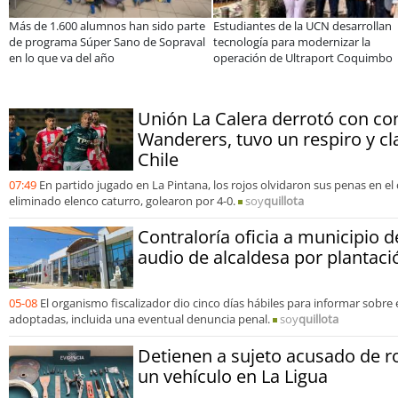
 alumnos han sido parte
Estudiantes de la UCN desarrollan
Educación 
 Súper Sano de Sopraval
tecnología para modernizar la
privada se
 del año
operación de Ultraport Coquimbo
encuentro 
abordar la
Unión La Calera derrotó con co
Wanderers, tuvo un respiro y cl
Chile
07:49
En partido jugado en La Pintana, los rojos olvidaron sus penas en e
eliminado elenco caturro, golearon por 4-0.
soy
quillota
Contraloría oficia a municipio d
audio de alcaldesa por plantac
05-08
El organismo fiscalizador dio cinco días hábiles para informar sobre 
adoptadas, incluida una eventual denuncia penal.
soy
quillota
Detienen a sujeto acusado de r
un vehículo en La Ligua