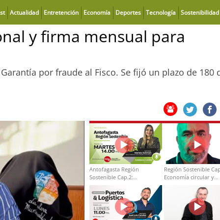
st
Actualidad
Entretención
Economía
Deportes
Tecnología
Sostenibilidad
onal y firma mensual para
arantía por fraude al Fisco. Se fijó un plazo de 180 
Antofagasta Región
Región Sostenible Cap
Sostenible Cap.2:
Economía circular y
Educación ambiental y
desarrollo regional
formación de capacidades
técnicas