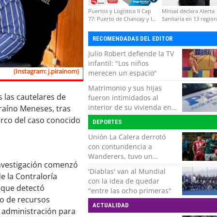
Puertos y Logística II Cap
Minsal declara Alerta
77: Puerto de Chancay y la
Sanitaria en 13 regio
competitividad de Chile
por virus hanta
RECOMENDADAS DEL EDITOR
Julio Robert defiende la TV
infantil: "Los niños
(Instagram: j.pirainom)
merecen un espacio"
Matrimonio y sus hijas
s las cautelares de
fueron intimidados al
interior de su vivienda en
iraíno Meneses, tras
Puente Alto
marco del caso conocido
DEPORTES
Unión La Calera derrotó
con contundencia a
Wanderers, tuvo un
investigación comenzó
respiro y clasificó en Copa
'Diablas' van al Mundial
Chile
e la Contraloría
con la idea de quedar
 que detectó
"entre las ocho primeras"
so de recursos
ACTUALIDAD
 administración para