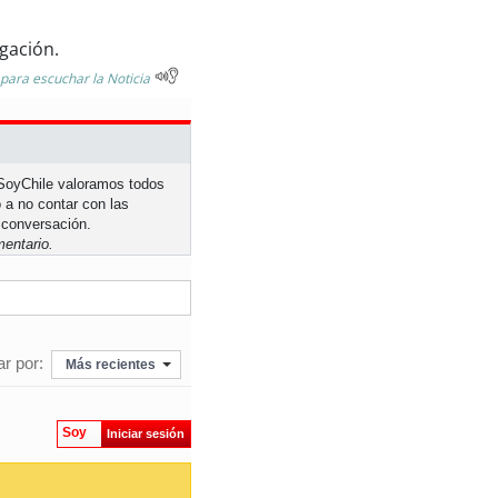
igación.
 para escuchar la Noticia
n SoyChile valoramos todos
 a no contar con las
 conversación.
entario.
r por:
Más recientes
Soy
Iniciar sesión