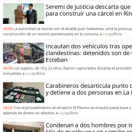
Seremi de Justicia descarta que
para construir una cárcel en R
04-08
La autoridad se reunió con el alcalde Juan Galdames, ante la preoc
construcción de un recinto penitenciario en la comuna.
soy
quillota
Incautan dos vehículos tras ope
clandestinas: detenidos son de
Esteban
04-08
Los sujetos, de 19 y 22 años, fueron capturados durante el procedim
inmuebles.
soy
quillota
Carabineros desarticula punto 
y detiene a dos personas en La 
04-08
Tras el procedimiento en el sector El Peumo se incautó pasta base y 
además de dinero en efectivo.
soy
quillota
Condenan a dos hombres por tr
kilo de marihuana en camión e