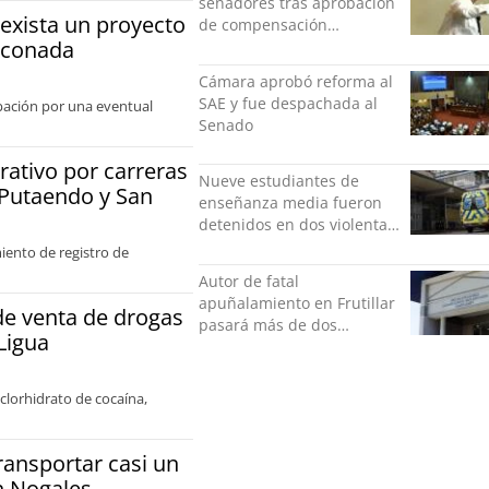
senadores tras aprobación
 exista un proyecto
de compensación
inconada
municipal: "Gobierno
indolente"
Cámara aprobó reforma al
SAE y fue despachada al
upación por una eventual
Senado
rativo por carreras
Nueve estudiantes de
 Putaendo y San
enseñanza media fueron
detenidos en dos violentas
riñas
iento de registro de
Autor de fatal
apuñalamiento en Frutillar
de venta de drogas
pasará más de dos
Ligua
décadas en la cárcel
clorhidrato de cocaína,
ansportar casi un
n Nogales