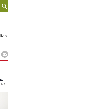
días
 60: