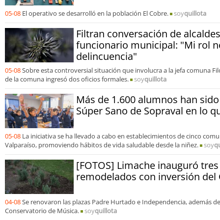
05-08
El operativo se desarrolló en la población El Cobre.
soy
quillota
Filtran conversación de alcalde
funcionario municipal: "Mi rol n
delincuencia"
05-08
Sobre esta controversial situación que involucra a la jefa comuna Fi
de la comuna ingresó dos oficios formales.
soy
quillota
Más de 1.600 alumnos han sido
Súper Sano de Sopraval en lo q
05-08
La iniciativa se ha llevado a cabo en establecimientos de cinco com
Valparaíso, promoviendo hábitos de vida saludable desde la niñez.
soy
qu
[FOTOS] Limache inauguró tres
remodelados con inversión del
04-08
Se renovaron las plazas Padre Hurtado e Independencia, además de 
Conservatorio de Música.
soy
quillota