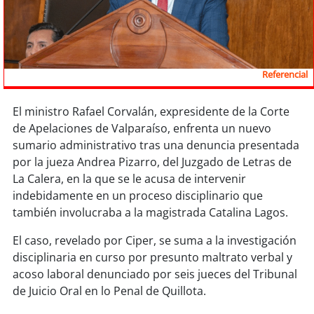
Sostenibilidad
soy
chile
Referencial
soy
arica
soy
iquique
El ministro Rafael Corvalán, expresidente de la Corte
de Apelaciones de Valparaíso, enfrenta un nuevo
sumario administrativo tras una denuncia presentada
soy
calama
por la jueza Andrea Pizarro, del Juzgado de Letras de
La Calera, en la que se le acusa de intervenir
soy
antofagasta
indebidamente en un proceso disciplinario que
también involucraba a la magistrada Catalina Lagos.
soy
copiapó
El caso, revelado por Ciper, se suma a la investigación
soy
valparaíso
disciplinaria en curso por presunto maltrato verbal y
acoso laboral denunciado por seis jueces del Tribunal
soy
quillota
de Juicio Oral en lo Penal de Quillota.