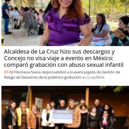
Alcaldesa de La Cruz hizo sus descargos y
Concejo no visa viaje a evento en México:
comparó grabación con abuso sexual infantil
07-08
Filomena Navia responsabilizó a la exencargada de Gestión de
Riesgo de Desastres de la polémica grabación.
soy
quillota