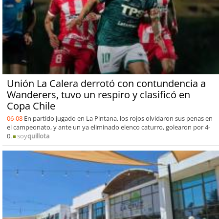
Unión La Calera derrotó con contundencia a
Wanderers, tuvo un respiro y clasificó en
Copa Chile
06-08
En partido jugado en La Pintana, los rojos olvidaron sus penas en
el campeonato, y ante un ya eliminado elenco caturro, golearon por 4-
0.
soy
quillota