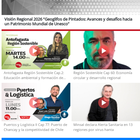
Visión Regional 2026 “Geoglifos de Pintados: Avances y desafíos hacia
un Patrimonio Mundial de Unesco”
Antofagasta Región Sostenible Cap.2:
Región Sostenible Cap 60: Economía
Educación ambiental y formación de
circular y desarrollo regional
capacidades técnicas
Puertos y Logística II Cap 77: Puerto de
Minsal declara Alerta Sanitaria en 13
Chancay y la competitividad de Chile
regiones por virus hanta