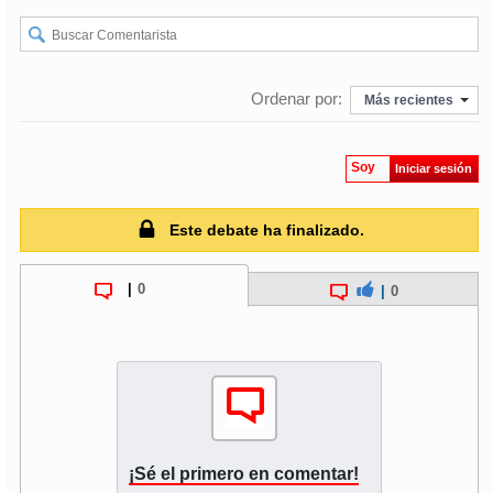
Ordenar por:
Más recientes
Soy
Iniciar sesión
Este debate ha finalizado.
|
0
|
0
¡Sé el primero en comentar!