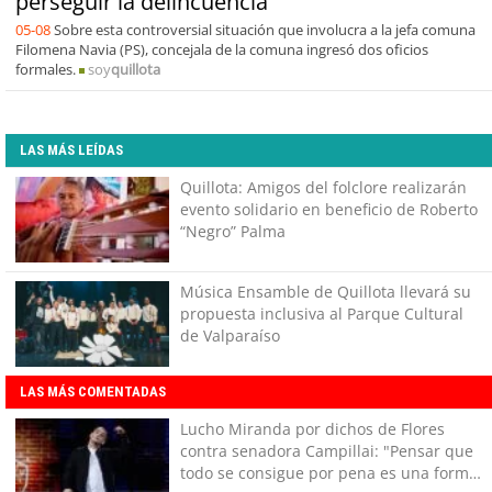
perseguir la delincuencia"
05-08
Sobre esta controversial situación que involucra a la jefa comuna
Filomena Navia (PS), concejala de la comuna ingresó dos oficios
formales.
soy
quillota
LAS MÁS LEÍDAS
Quillota: Amigos del folclore realizarán
evento solidario en beneficio de Roberto
“Negro” Palma
Música Ensamble de Quillota llevará su
propuesta inclusiva al Parque Cultural
de Valparaíso
LAS MÁS COMENTADAS
Lucho Miranda por dichos de Flores
contra senadora Campillai: "Pensar que
todo se consigue por pena es una forma