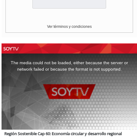
Ver términos y condiciones
This
is
a
The media could not be loaded, either because the server or
modal
window.
network failed or because the format is not supported.
Región Sostenible Cap 60: Economía circular y desarrollo regional