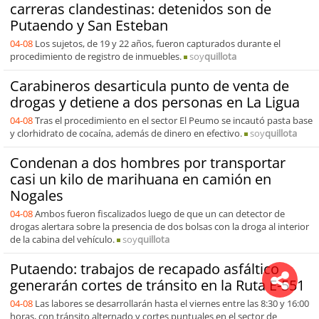
carreras clandestinas: detenidos son de
Putaendo y San Esteban
04-08
Los sujetos, de 19 y 22 años, fueron capturados durante el
procedimiento de registro de inmuebles.
soy
quillota
Carabineros desarticula punto de venta de
drogas y detiene a dos personas en La Ligua
04-08
Tras el procedimiento en el sector El Peumo se incautó pasta base
y clorhidrato de cocaína, además de dinero en efectivo.
soy
quillota
Condenan a dos hombres por transportar
casi un kilo de marihuana en camión en
Nogales
04-08
Ambos fueron fiscalizados luego de que un can detector de
drogas alertara sobre la presencia de dos bolsas con la droga al interior
de la cabina del vehículo.
soy
quillota
Putaendo: trabajos de recapado asfáltico
generarán cortes de tránsito en la Ruta E-551
04-08
Las labores se desarrollarán hasta el viernes entre las 8:30 y 16:00
horas, con tránsito alternado y cortes puntuales en el sector de