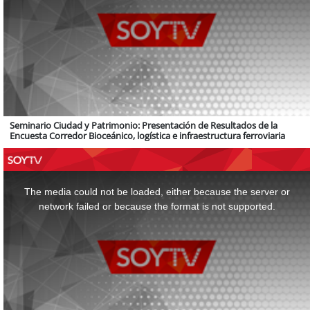
Seminario Ciudad y Patrimonio: Presentación de Resultados de la
Encuesta Corredor Bioceánico, logística e infraestructura ferroviaria
This
is
a
The media could not be loaded, either because the server or
modal
window.
network failed or because the format is not supported.