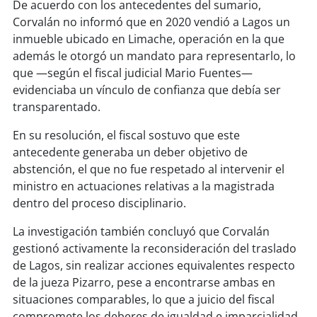
soy
sanantonio
De acuerdo con los antecedentes del sumario,
Corvalán no informó que en 2020 vendió a Lagos un
soy
chillán
inmueble ubicado en Limache, operación en la que
además le otorgó un mandato para representarlo, lo
soy
sancarlos
que —según el fiscal judicial Mario Fuentes—
evidenciaba un vínculo de confianza que debía ser
transparentado.
soy
talcahuano
En su resolución, el fiscal sostuvo que este
soy
concepción
antecedente generaba un deber objetivo de
abstención, el que no fue respetado al intervenir el
soy
coronel
ministro en actuaciones relativas a la magistrada
dentro del proceso disciplinario.
soy
arauco
La investigación también concluyó que Corvalán
soy
temuco
gestionó activamente la reconsideración del traslado
de Lagos, sin realizar acciones equivalentes respecto
soy
valdivia
de la jueza Pizarro, pese a encontrarse ambas en
situaciones comparables, lo que a juicio del fiscal
soy
osorno
compromete los deberes de igualdad e imparcialidad