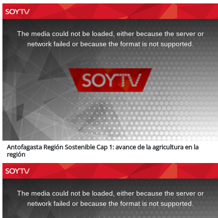
This
is
a
The media could not be loaded, either because the server or
modal
window.
network failed or because the format is not supported.
Antofagasta Región Sostenible Cap 1: avance de la agricultura en la
región
This
is
a
The media could not be loaded, either because the server or
modal
window.
network failed or because the format is not supported.