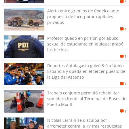
de quitar dignidad"
5
Alerta entre gremios de Codelco ante
propuesta de incorporar capitales
privados
4
Profesor quedó en prisión por abuso
sexual de estudiante en Iquique: grabó
los hechos
1
Deportes Antofagasta goleó 3-0 a Unión
Española y queda en el tercer puesto de
la Liga del Ascenso
1
Trabajo conjunto permitió rehabilitar
sumidero frente al Terminal de Buses de
Puerto Montt
1
Nicolás Larraín se disculpa por
arremeter contra la TV tras respuestas