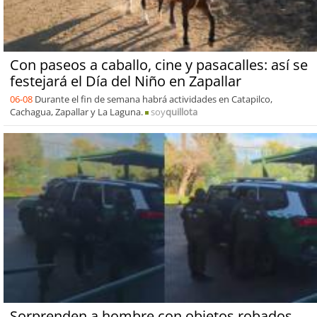
Con paseos a caballo, cine y pasacalles: así se
festejará el Día del Niño en Zapallar
06-08
Durante el fin de semana habrá actividades en Catapilco,
Cachagua, Zapallar y La Laguna.
soy
quillota
Sorprenden a hombre con objetos robados