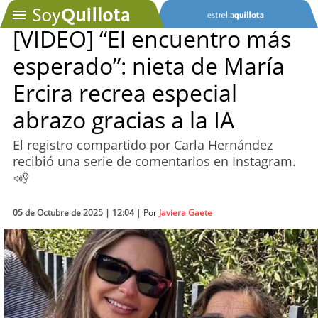
[VIDEO] “El encuentro más
esperado”: nieta de María
SOYTV
Ercira recrea especial
abrazo gracias a la IA
Podcast
El registro compartido por Carla Hernández
Actualidad
recibió una serie de comentarios en Instagram.
Entretención
05 de Octubre de 2025 | 12:04
| Por
Javiera Gaete
Economía
Deportes
Tecnología