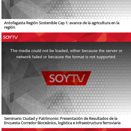
Antofagasta Región Sostenible Cap 1: avance de la agricultura en la
región
This
is
a
The media could not be loaded, either because the server or
modal
window.
network failed or because the format is not supported.
Seminario Ciudad y Patrimonio: Presentación de Resultados de la
Encuesta Corredor Bioceánico, logística e infraestructura ferroviaria