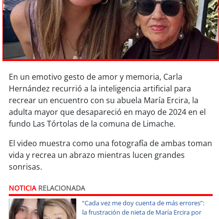
Sostenibilidad
soy
chile
soy
arica
En un emotivo gesto de amor y memoria, Carla
soy
iquique
Hernández recurrió a la inteligencia artificial para
recrear un encuentro con su abuela María Ercira, la
soy
calama
adulta mayor que desapareció en mayo de 2024 en el
fundo Las Tórtolas de la comuna de Limache.
soy
antofagasta
El video muestra como una fotografía de ambas toman
soy
copiapó
vida y recrea un abrazo mientras lucen grandes
sonrisas.
soy
valparaíso
NOTICIA
RELACIONADA
soy
quillota
“Cada vez me doy cuenta de más errores”:
la frustración de nieta de María Ercira por