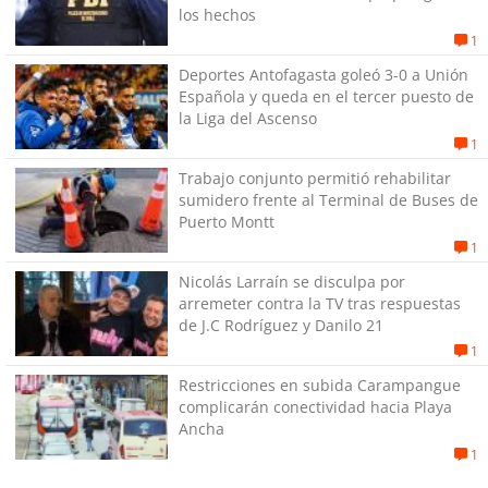
los hechos
1
Deportes Antofagasta goleó 3-0 a Unión
Española y queda en el tercer puesto de
la Liga del Ascenso
1
Trabajo conjunto permitió rehabilitar
sumidero frente al Terminal de Buses de
Puerto Montt
1
Nicolás Larraín se disculpa por
arremeter contra la TV tras respuestas
de J.C Rodríguez y Danilo 21
1
Restricciones en subida Carampangue
complicarán conectividad hacia Playa
Ancha
1