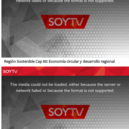
network failed or because the format is not supported.
Región Sostenible Cap 60: Economía circular y desarrollo regional
This
is
a
The media could not be loaded, either because the server or
modal
window.
network failed or because the format is not supported.