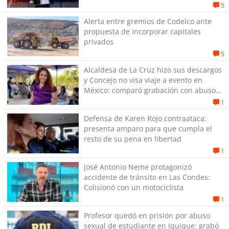
de quitar dignidad"
5
Alerta entre gremios de Codelco ante
propuesta de incorporar capitales
privados
5
Alcaldesa de La Cruz hizo sus descargos
y Concejo no visa viaje a evento en
México: comparó grabación con abuso
sexual infantil
1
Defensa de Karen Rojo contraataca:
presenta amparo para que cumpla el
resto de su pena en libertad
1
José Antonio Neme protagonizó
accidente de tránsito en Las Condes:
Colisionó con un motociclista
1
Profesor quedó en prisión por abuso
sexual de estudiante en Iquique: grabó