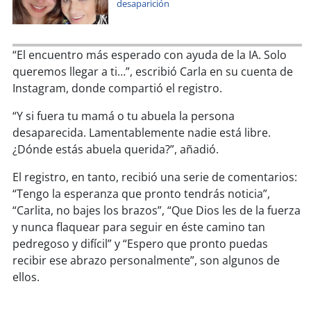
soy
sanantonio
desaparición
soy
chillán
“El encuentro más esperado con ayuda de la IA. Solo
soy
sancarlos
queremos llegar a ti…”, escribió Carla en su cuenta de
Instagram, donde compartió el registro.
soy
talcahuano
“Y si fuera tu mamá o tu abuela la persona
desaparecida. Lamentablemente nadie está libre.
soy
concepción
¿Dónde estás abuela querida?”, añadió.
soy
coronel
El registro, en tanto, recibió una serie de comentarios:
“Tengo la esperanza que pronto tendrás noticia”,
soy
arauco
“Carlita, no bajes los brazos”, “Que Dios les de la fuerza
y nunca flaquear para seguir en éste camino tan
soy
temuco
pedregoso y difícil” y “Espero que pronto puedas
recibir ese abrazo personalmente”, son algunos de
soy
valdivia
ellos.
soy
osorno