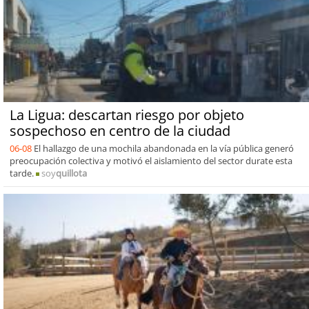
La Ligua: descartan riesgo por objeto
sospechoso en centro de la ciudad
06-08
El hallazgo de una mochila abandonada en la vía pública generó
preocupación colectiva y motivó el aislamiento del sector durate esta
tarde.
soy
quillota