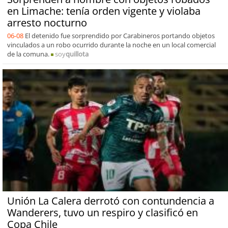
en Limache: tenía orden vigente y violaba
arresto nocturno
06-08
El detenido fue sorprendido por Carabineros portando objetos
vinculados a un robo ocurrido durante la noche en un local comercial
de la comuna.
soy
quillota
Unión La Calera derrotó con contundencia a
Wanderers, tuvo un respiro y clasificó en
Copa Chile