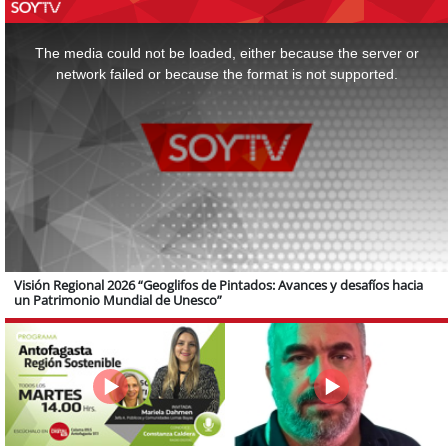
This
is
a
The media could not be loaded, either because the server or
modal
window.
network failed or because the format is not supported.
Visión Regional 2026 “Geoglifos de Pintados: Avances y desafíos hacia
un Patrimonio Mundial de Unesco”