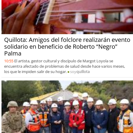
Quillota: Amigos del folclore realizarán evento
solidario en beneficio de Roberto “Negro”
Palma
10:55
El artista, gestor cultural y discípulo de Margot Loyola se
encuentra afectado de problemas de salud desde hace varios meses,
los que le impiden salir de su hogar.
soy
quillota