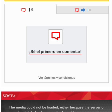
|
0
|
0
¡Sé el primero en comentar!
Ver términos y condiciones
This
is
a
The media could not be loaded, either because the server or
modal
window.