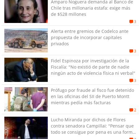
Amparo Noguera demanda al Banco de
Chile tras millonaria estafa: exige más
de $528 millones
3
Alerta entre gremios de Codelco ante
propuesta de incorporar capitales
privados
3
Fidel Espinoza por investigación de la
Fiscalía: "No existió de parte de nadie
ningún acto de violencia física ni verbal"
3
Prófugo por fraude al fisco fue detenido
en las oficinas del SII de Puerto Montt
mientras pedía más facturas
2
Lucho Miranda por dichos de Flores
contra senadora Campillai: "Pensar que
todo se consigue por pena es una forma
de quitar dignidad"