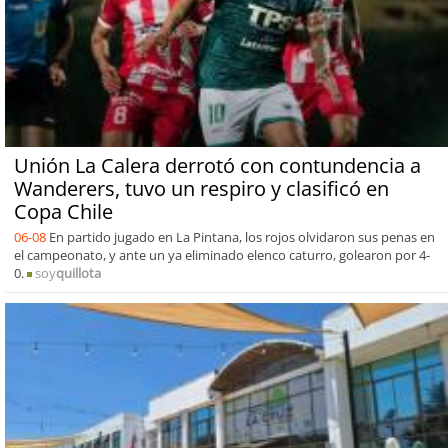
Unión La Calera derrotó con contundencia a
Wanderers, tuvo un respiro y clasificó en
Copa Chile
06-08
En partido jugado en La Pintana, los rojos olvidaron sus penas en
el campeonato, y ante un ya eliminado elenco caturro, golearon por 4-
0.
soy
quillota