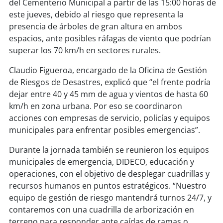
del Cementerio Municipal a partir de las 15:00 horas de
soy
sanantonio
este jueves, debido al riesgo que representa la
presencia de árboles de gran altura en ambos
soy
chillán
espacios, ante posibles ráfagas de viento que podrían
superar los 70 km/h en sectores rurales.
soy
sancarlos
Claudio Figueroa, encargado de la Oficina de Gestión
soy
talcahuano
de Riesgos de Desastres, explicó que “el frente podría
dejar entre 40 y 45 mm de agua y vientos de hasta 60
soy
concepción
km/h en zona urbana. Por eso se coordinaron
acciones con empresas de servicio, policías y equipos
soy
coronel
municipales para enfrentar posibles emergencias”.
soy
arauco
Durante la jornada también se reunieron los equipos
municipales de emergencia, DIDECO, educación y
soy
temuco
operaciones, con el objetivo de desplegar cuadrillas y
recursos humanos en puntos estratégicos. “Nuestro
equipo de gestión de riesgo mantendrá turnos 24/7, y
soy
valdivia
contaremos con una cuadrilla de arborización en
terreno para responder ante caídas de ramas o
soy
osorno