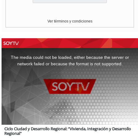
Ver términos y condiciones
This
is
a
The media could not be loaded, either because the server or
modal
window.
network failed or because the format is not supported.
Ciclo Ciudad y Desarrollo Regional: “Vivienda, Integración y Desarrollo
Regional"