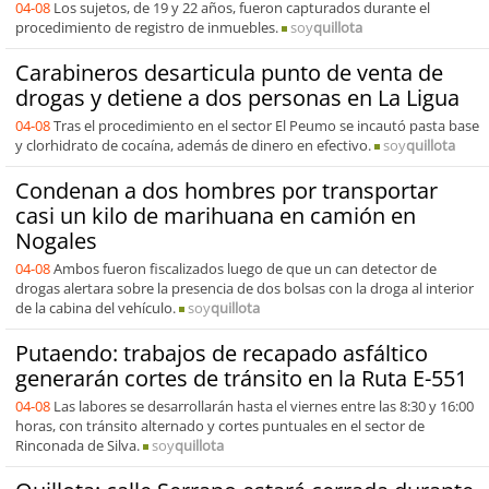
04-08
Los sujetos, de 19 y 22 años, fueron capturados durante el
procedimiento de registro de inmuebles.
soy
quillota
Carabineros desarticula punto de venta de
drogas y detiene a dos personas en La Ligua
04-08
Tras el procedimiento en el sector El Peumo se incautó pasta base
y clorhidrato de cocaína, además de dinero en efectivo.
soy
quillota
Condenan a dos hombres por transportar
casi un kilo de marihuana en camión en
Nogales
04-08
Ambos fueron fiscalizados luego de que un can detector de
drogas alertara sobre la presencia de dos bolsas con la droga al interior
de la cabina del vehículo.
soy
quillota
Putaendo: trabajos de recapado asfáltico
generarán cortes de tránsito en la Ruta E-551
04-08
Las labores se desarrollarán hasta el viernes entre las 8:30 y 16:00
horas, con tránsito alternado y cortes puntuales en el sector de
Rinconada de Silva.
soy
quillota