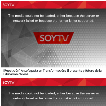
This
is
a
The media could not be loaded, either because the server or
modal
window.
network failed or because the format is not supported.
[Repetición] Antofagasta en Transformación: El presente y futuro de la
Educación chilena
This
is
a
The media could not be loaded, either because the server or
modal
window.
network failed or because the format is not supported.