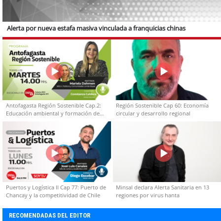
Alerta por nueva estafa masiva vinculada a franquicias chinas
Antofagasta Región Sostenible Cap.2:
Región Sostenible Cap 60: Economía
Educación ambiental y formación de
circular y desarrollo regional
capacidades técnicas
Puertos y Logística II Cap 77: Puerto de
Minsal declara Alerta Sanitaria en 13
Chancay y la competitividad de Chile
regiones por virus hanta
RECOMENDADAS DEL EDITOR