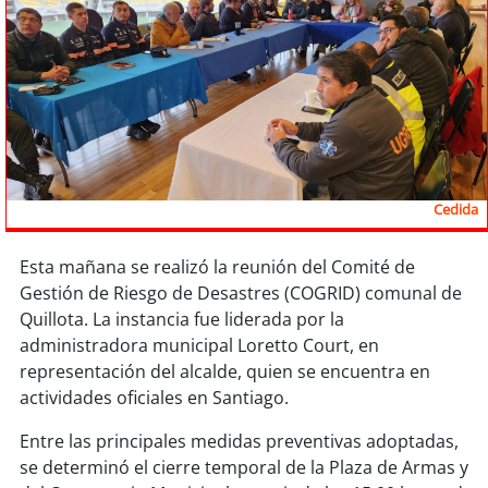
Sostenibilidad
soy
chile
soy
arica
soy
iquique
Cedida
soy
calama
Esta mañana se realizó la reunión del Comité de
soy
antofagasta
Gestión de Riesgo de Desastres (COGRID) comunal de
Quillota. La instancia fue liderada por la
soy
copiapó
administradora municipal Loretto Court, en
representación del alcalde, quien se encuentra en
soy
valparaíso
actividades oficiales en Santiago.
soy
quillota
Entre las principales medidas preventivas adoptadas,
se determinó el cierre temporal de la Plaza de Armas y