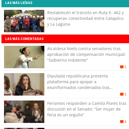
LAS MÁS LEÍDAS
Restablecen el tránsito en Ruta E- 462 y
recuperan conectividad entre Catapilco
y La Laguna
LAS MÁS COMENTADAS
Alcaldesa Nieto contra senadores tras
aprobación de compensación municipal:
"Gobierno indolente"
5
Diputada republicana presenta
plataforma para apoyar a
exuniformados condenados tras
estallido social
5
Feriantes responden a Camila Flores tras
discusión en el Senado: “Ser mujer de
feria es un orgullo”
4