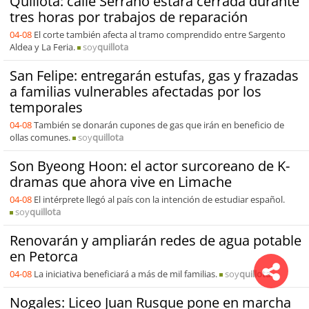
Quillota: calle Serrano estará cerrada durante
tres horas por trabajos de reparación
04-08
El corte también afecta al tramo comprendido entre Sargento
Aldea y La Feria.
soy
quillota
San Felipe: entregarán estufas, gas y frazadas
a familias vulnerables afectadas por los
temporales
04-08
También se donarán cupones de gas que irán en beneficio de
ollas comunes.
soy
quillota
Son Byeong Hoon: el actor surcoreano de K-
dramas que ahora vive en Limache
04-08
El intérprete llegó al país con la intención de estudiar español.
soy
quillota
Renovarán y ampliarán redes de agua potable
en Petorca
04-08
La iniciativa beneficiará a más de mil familias.
soy
quillota
Nogales: Liceo Juan Rusque pone en marcha