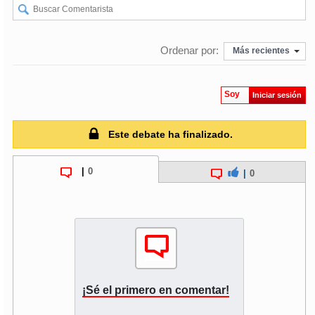
Ordenar por:
Más recientes
Soy
Iniciar sesión
Este debate ha finalizado.
|
0
|
0
¡Sé el primero en comentar!