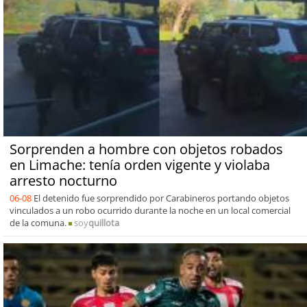
Sorprenden a hombre con objetos robados
en Limache: tenía orden vigente y violaba
arresto nocturno
06-08
El detenido fue sorprendido por Carabineros portando objetos
vinculados a un robo ocurrido durante la noche en un local comercial
de la comuna.
soy
quillota