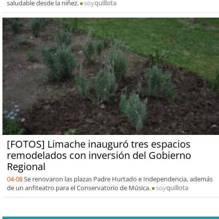
saludable desde la niñez.
soy
quillota
[FOTOS] Limache inauguró tres espacios
remodelados con inversión del Gobierno
Regional
04-08
Se renovaron las plazas Padre Hurtado e Independencia, además
de un anfiteatro para el Conservatorio de Música.
soy
quillota