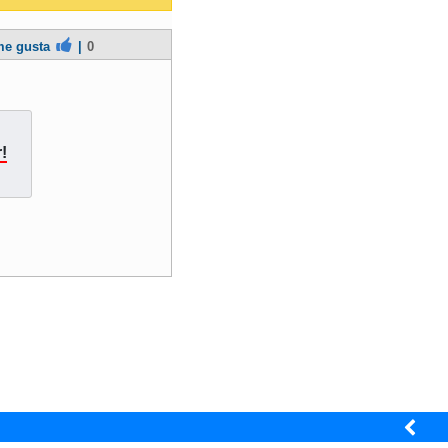
e gusta
|
0
!