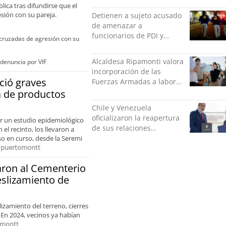
lica tras difundirse que el
sión con su pareja.
Detienen a sujeto acusado
de amenazar a
funcionarios de PDI y
 cruzadas de agresión con su
Carabineros en Laguna
Verde
Alcaldesa Ripamonti valora
 denuncia por VIF
incorporación de las
nció graves
Fuerzas Armadas a labores
de seguridad y pide
ta de productos
“responsabilidad política”
Chile y Venezuela
oficializaron la reapertura
uar un estudio epidemiológico
de sus relaciones
el recinto, los llevaron a
consulares
so en curso, desde la Seremi
y
puertomontt
aron al Cementerio
eslizamiento de
izamiento del terreno, cierres
 En 2024, vecinos ya habían
omontt