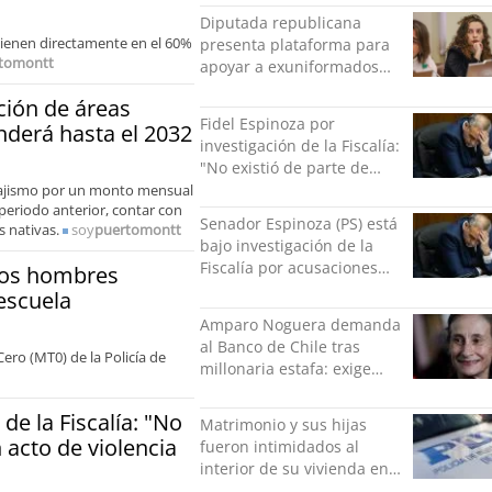
indolente"
Diputada republicana
rvienen directamente en el 60%
presenta plataforma para
tomontt
apoyar a exuniformados
condenados tras estallido
ción de áreas
social
Fidel Espinoza por
nderá hasta el 2032
investigación de la Fiscalía:
"No existió de parte de
nadie ningún acto de
sajismo por un monto mensual
periodo anterior, contar con
violencia física ni verbal"
Senador Espinoza (PS) está
 nativas.
soy
puertomontt
bajo investigación de la
Fiscalía por acusaciones
dos hombres
cruzadas de agresión con
escuela
su pareja
Amparo Noguera demanda
al Banco de Chile tras
ero (MT0) de la Policía de
millonaria estafa: exige
más de $528 millones
de la Fiscalía: "No
Matrimonio y sus hijas
 acto de violencia
fueron intimidados al
interior de su vivienda en
Puente Alto