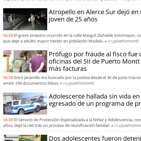
Atropello en Alerce Sur dejó en r
joven de 25 años
06-08
El grave siniestro ocurrido en la calle Margot Duhalde Sotomayor, co
que dejó a adulto mayor herido en población Modelo.
soy
puertomontt
Prófugo por fraude al fisco fue 
oficinas del SII de Puerto Mont
más facturas
06-08
Erico Jaramillo era buscado por la justicia desde el 30 de junio tras e
emitir 109 documentos falsos.
soy
puertomontt
Adolescente hallada sin vida e
egresado de un programa de pr
06-08
El Servicio de Protección Especializada a la Niñez y Adolescencia, co
años, dejó la red tras un proceso de reunificación familiar.
soy
puertomon
Dos adolescentes fueron deten