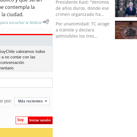
Presidente Kast: “Venimos
e contempla la
de años duros, donde ese
 la ciudad.
crimen organizado ha
ocupado un lugar que no
 para escuchar la Noticia
Por unanimidad: TC acoge
le corresponde”
a trámite y declara
admisibles los tres
requerimientos de la
oposición contra la
n SoyChile valoramos todos
megarreforma
 a no contar con las
 conversación.
entario.
r por:
Más recientes
Soy
Iniciar sesión