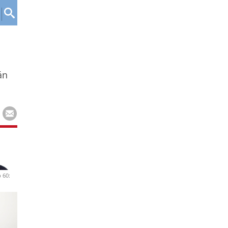
án
 60: