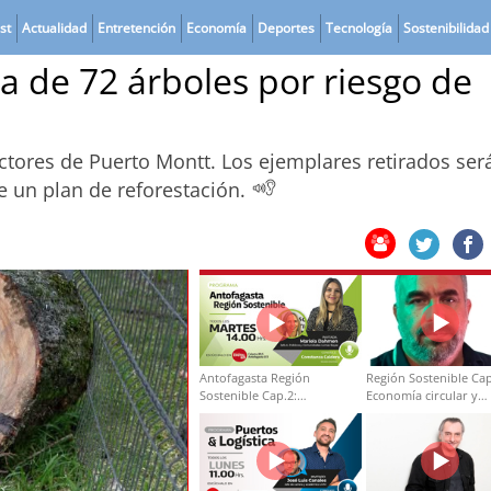
st
Actualidad
Entretención
Economía
Deportes
Tecnología
Sostenibilidad
va de 72 árboles por riesgo de
ctores de Puerto Montt. Los ejemplares retirados ser
 un plan de reforestación.
Antofagasta Región
Región Sostenible Cap
Sostenible Cap.2:
Economía circular y
Educación ambiental y
desarrollo regional
formación de capacidades
técnicas