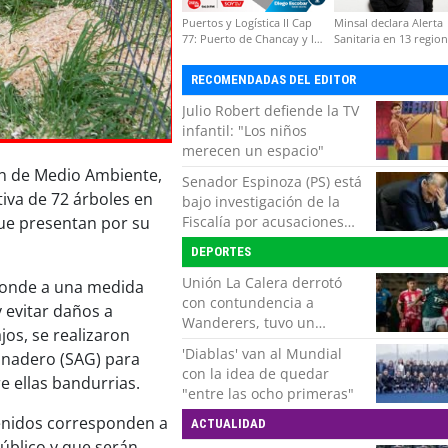
Puertos y Logística II Cap
Minsal declara Alerta
77: Puerto de Chancay y la
Sanitaria en 13 regio
competitividad de Chile
por virus hanta
RECOMENDADAS DEL EDITOR
Julio Robert defiende la TV
infantil: "Los niños
merecen un espacio"
ón de Medio Ambiente,
Senador Espinoza (PS) está
iva de 72 árboles en
bajo investigación de la
Fiscalía por acusaciones
que presentan por su
cruzadas de agresión con
DEPORTES
su pareja
Unión La Calera derrotó
esponde a una medida
con contundencia a
 evitar daños a
Wanderers, tuvo un
jos, se realizaron
respiro y clasificó en Copa
'Diablas' van al Mundial
Ganadero (SAG) para
Chile
con la idea de quedar
e ellas bandurrias.
"entre las ocho primeras"
venidos corresponden a
ACTUALIDAD
úblico y que serán