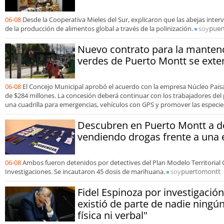
06-08
Desde la Cooperativa Mieles del Sur, explicaron que las abejas inte
de la producción de alimentos global a través de la polinización.
soy
puer
Nuevo contrato para la manten
verdes de Puerto Montt se exte
06-08
El Concejo Municipal aprobó el acuerdo con la empresa Núcleo Pai
de $284 millones. La concesión deberá continuar con los trabajadores del 
una cuadrilla para emergencias, vehículos con GPS y promover las especies
Descubren en Puerto Montt a 
vendiendo drogas frente a una 
06-08
Ambos fueron detenidos por detectives del Plan Modelo Territorial C
Investigaciones. Se incautaron 45 dosis de marihuana.
soy
puertomontt
Fidel Espinoza por investigación 
existió de parte de nadie ningún
física ni verbal"