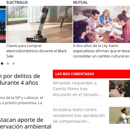
MUTUAL
ELECTROLUX
r
A dos años de la Ley Karin:
¿Qué buscan hoy l
urante el Black
especialistas afirman que el desafío es
tecnología para e
consolidar un cambio cultural en las
organizaciones
LAS MÁS COMENTADAS
 por delitos de
durante 4 años
Feriantes responden a
Camila Flores tras
discusión en el Senado:
os de la SIP y Labocar, el
“Ser mujer de feria es un
s a prisión preventiva. La
orgullo”
Alcaldesa Nieto contra
senadores tras aprobación
estacan aporte de
de compensación
nservación ambiental
municipal: "Gobierno