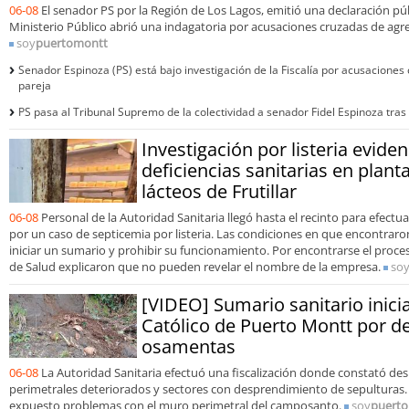
06-08
El senador PS por la Región de Los Lagos, emitió una declaración púb
Ministerio Público abrió una indagatoria por acusaciones cruzadas de agre
soy
puertomontt
Senador Espinoza (PS) está bajo investigación de la Fiscalía por acusaciones
pareja
PS pasa al Tribunal Supremo de la colectividad a senador Fidel Espinoza tras
Investigación por listeria evide
deficiencias sanitarias en plan
lácteos de Frutillar
06-08
Personal de la Autoridad Sanitaria llegó hasta el recinto para efect
por un caso de septicemia por listeria. Las condiciones en que encontraron 
iniciar un sumario y prohibir su funcionamiento. Por encontrarse el proce
de Salud explicaron que no pueden revelar el nombre de la empresa.
so
[VIDEO] Sumario sanitario inici
Católico de Puerto Montt por d
osamentas
06-08
La Autoridad Sanitaria efectuó una fiscalización donde constató desl
perimetrales deteriorados y sectores con desprendimiento de sepulturas.
expuesto problemas con el muro perimetral del camposanto.
soy
puert