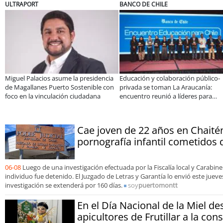
BANCO DE CHILE
ELECTROLUX
 la presidencia
Educación y colaboración público-
Claves para compra
 Sostenible con
privada se toman La Araucanía:
electrodomésticos d
n ciudadana
encuentro reunió a líderes para
Sale
abordar las brechas y oportunidades
Cae joven de 22 años en Chaitén
pornografía infantil cometidos 
06-08
Luego de una investigación efectuada por la Fiscalía local y Carabiner
individuo fue detenido. El Juzgado de Letras y Garantía lo envió este jueve
investigación se extenderá por 160 días.
soy
puertomontt
En el Día Nacional de la Miel d
apicultores de Frutillar a la co