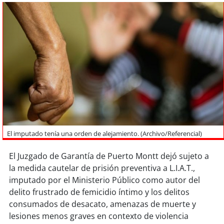
Sostenibilidad
soy
chile
soy
arica
soy
iquique
soy
calama
soy
antofagasta
El imputado tenía una orden de alejamiento. (Archivo/Referencial)
soy
copiapó
El Juzgado de Garantía de Puerto Montt dejó sujeto a
la medida cautelar de prisión preventiva a L.I.A.T.,
soy
valparaíso
imputado por el Ministerio Público como autor del
delito frustrado de femicidio íntimo y los delitos
soy
quillota
consumados de desacato, amenazas de muerte y
lesiones menos graves en contexto de violencia