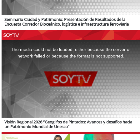
Seminario Ciudad y Patrimonio: Presentación de Resultados de la
Encuesta Corredor Bioceánico, logística e infraestructura ferroviaria
This
is
a
The media could not be loaded, either because the server or
modal
window.
network failed or because the format is not supported.
Visión Regional 2026 “Geoglifos de Pintados: Avances y desafíos hacia
un Patrimonio Mundial de Unesco”