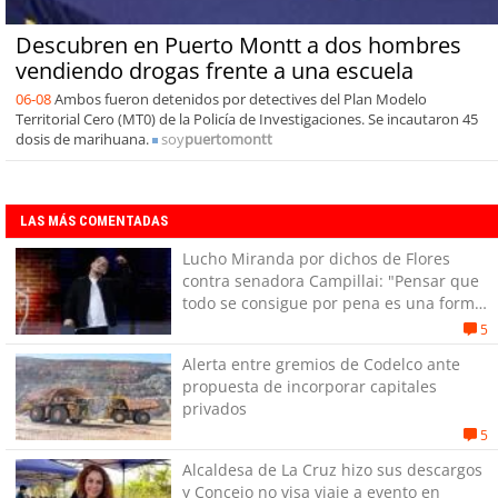
Descubren en Puerto Montt a dos hombres
vendiendo drogas frente a una escuela
06-08
Ambos fueron detenidos por detectives del Plan Modelo
Territorial Cero (MT0) de la Policía de Investigaciones. Se incautaron 45
dosis de marihuana.
soy
puertomontt
LAS MÁS COMENTADAS
Lucho Miranda por dichos de Flores
contra senadora Campillai: "Pensar que
todo se consigue por pena es una forma
de quitar dignidad"
5
Alerta entre gremios de Codelco ante
propuesta de incorporar capitales
privados
5
Alcaldesa de La Cruz hizo sus descargos
y Concejo no visa viaje a evento en