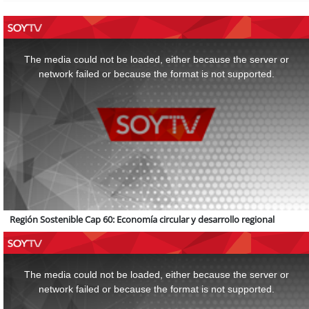
This
is
a
The media could not be loaded, either because the server or
modal
window.
network failed or because the format is not supported.
Región Sostenible Cap 60: Economía circular y desarrollo regional
This
is
a
The media could not be loaded, either because the server or
modal
window.
network failed or because the format is not supported.