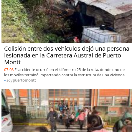
Colisión entre dos vehículos dejó una persona
lesionada en la Carretera Austral de Puerto
Montt
07-08
El accidente ocurrió en el kilómetro 25 de la ruta, donde uno de
los móviles terminó impactando contra la estructura de una vivienda.
soy
puertomontt