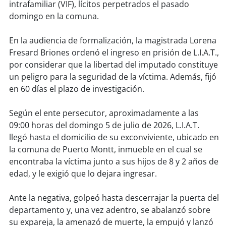
soy
sanantonio
intrafamiliar (VIF), lícitos perpetrados el pasado
domingo en la comuna.
soy
chillán
En la audiencia de formalización, la magistrada Lorena
soy
sancarlos
Fresard Briones ordenó el ingreso en prisión de L.I.A.T.,
por considerar que la libertad del imputado constituye
soy
talcahuano
un peligro para la seguridad de la víctima. Además, fijó
en 60 días el plazo de investigación.
soy
concepción
Según el ente persecutor, aproximadamente a las
09:00 horas del domingo 5 de julio de 2026, L.I.A.T.
soy
coronel
llegó hasta el domicilio de su exconviviente, ubicado en
la comuna de Puerto Montt, inmueble en el cual se
soy
arauco
encontraba la víctima junto a sus hijos de 8 y 2 años de
edad, y le exigió que lo dejara ingresar.
soy
temuco
Ante la negativa, golpeó hasta descerrajar la puerta del
soy
valdivia
departamento y, una vez adentro, se abalanzó sobre
su expareja, la amenazó de muerte, la empujó y lanzó
soy
osorno