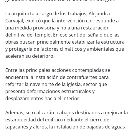
soy
sanantonio
La arquitecta a cargo de los trabajos, Alejandra
soy
chillán
Carvajal, explicó que la intervención corresponde a
una medida provisoria y no a una restauración
soy
sancarlos
definitiva del templo. En ese sentido, señaló que las
obras buscan principalmente estabilizar la estructura
soy
talcahuano
y protegerla de factores climáticos y ambientales que
aceleran su deterioro.
soy
concepción
Entre las principales acciones contempladas se
soy
coronel
encuentra la instalación de contrafuertes para
reforzar la nave norte de la iglesia, sector que
soy
arauco
presenta deformaciones estructurales y
desplazamientos hacia el interior.
soy
temuco
Además, se realizarán trabajos destinados a mejorar la
soy
valdivia
estanqueidad del edificio mediante el cierre de
tapacanes y aleros, la instalación de bajadas de aguas
soy
osorno