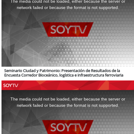
The media could not be loaded, either because the server or
modal
window.
network failed or because the format is not supported.
Seminario Ciudad y Patrimonio: Presentación de Resultados de la
Encuesta Corredor Bioceánico, logística e infraestructura ferroviaria
This
is
a
The media could not be loaded, either because the server or
modal
window.
network failed or because the format is not supported.