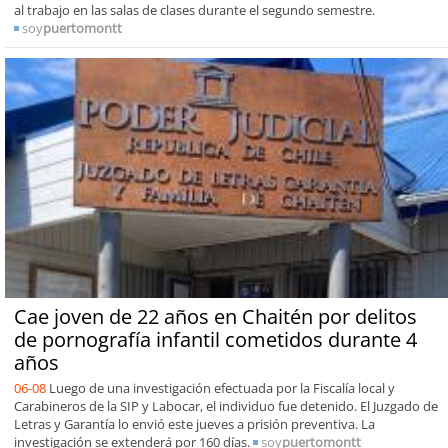
al trabajo en las salas de clases durante el segundo semestre.
soy
puertomontt
Cae joven de 22 años en Chaitén por delitos
de pornografía infantil cometidos durante 4
años
06-08
Luego de una investigación efectuada por la Fiscalía local y
Carabineros de la SIP y Labocar, el individuo fue detenido. El Juzgado de
Letras y Garantía lo envió este jueves a prisión preventiva. La
investigación se extenderá por 160 días.
soy
puertomontt