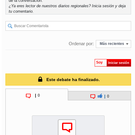
de la conversación.
¿Ya eres lector de nuestros diarios regionales?
Inicia sesión
y deja
tu comentario.
Ordenar por:
Más recientes
Soy
Iniciar sesión
Este debate ha finalizado.
|
0
|
0