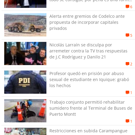
de quitar dignidad"
6
Alerta entre gremios de Codelco ante
propuesta de incorporar capitales
privados
5
Nicolás Larraín se disculpa por
arremeter contra la TV tras respuestas
de J.C Rodríguez y Danilo 21
2
Profesor quedó en prisión por abuso
sexual de estudiante en Iquique: grabó
los hechos
1
Trabajo conjunto permitió rehabilitar
sumidero frente al Terminal de Buses de
Puerto Montt
1
Restricciones en subida Carampangue