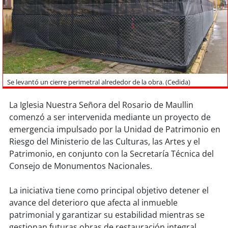
Sostenibilidad
soy
chile
soy
arica
soy
iquique
Se levantó un cierre perimetral alrededor de la obra. (Cedida)
La Iglesia Nuestra Señora del Rosario de Maullin
soy
calama
comenzó a ser intervenida mediante un proyecto de
emergencia impulsado por la Unidad de Patrimonio en
soy
antofagasta
Riesgo del Ministerio de las Culturas, las Artes y el
Patrimonio, en conjunto con la Secretaría Técnica del
soy
copiapó
Consejo de Monumentos Nacionales.
soy
valparaíso
La iniciativa tiene como principal objetivo detener el
avance del deterioro que afecta al inmueble
soy
quillota
patrimonial y garantizar su estabilidad mientras se
gestionan futuras obras de restauración integral.