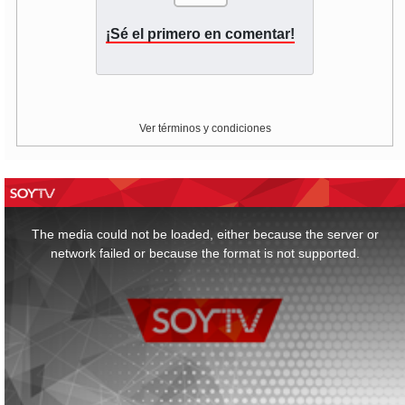
¡Sé el primero en comentar!
Ver términos y condiciones
This
is
a
The media could not be loaded, either because the server or
modal
window.
network failed or because the format is not supported.