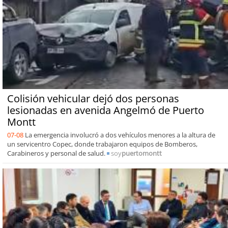
Colisión vehicular dejó dos personas
lesionadas en avenida Angelmó de Puerto
Montt
07-08
La emergencia involucró a dos vehículos menores a la altura de
un servicentro Copec, donde trabajaron equipos de Bomberos,
Carabineros y personal de salud.
soy
puertomontt