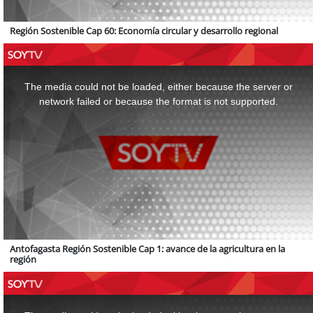
Región Sostenible Cap 60: Economía circular y desarrollo regional
This
is
a
The media could not be loaded, either because the server or
modal
window.
network failed or because the format is not supported.
Antofagasta Región Sostenible Cap 1: avance de la agricultura en la
región
This
is
a