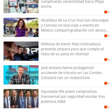
complicarán conectividad hacia Playa
Ancha
1
Alcaldesa de La Cruz hizo sus descargos
y Concejo no visa viaje a evento en
México: comparó grabación con abuso
sexual infantil
1
Defensa de Karen Rojo contraataca:
presenta amparo para que cumpla el
resto de su pena en libertad
1
José Antonio Neme protagonizó
accidente de tránsito en Las Condes:
Colisionó con un motociclista
1
Diputados RN piden compromiso
transversal por seguridad escolar tras
polémica INBA
1