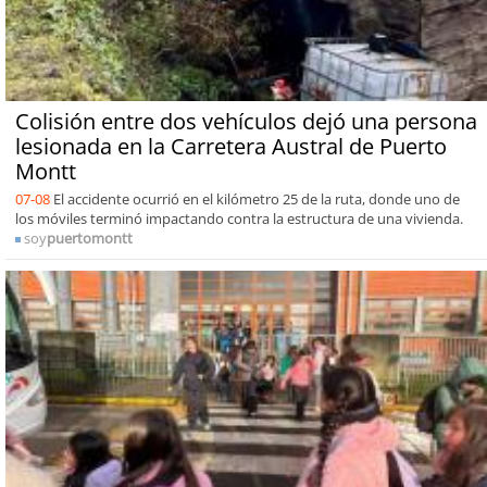
Colisión entre dos vehículos dejó una persona
lesionada en la Carretera Austral de Puerto
Montt
07-08
El accidente ocurrió en el kilómetro 25 de la ruta, donde uno de
los móviles terminó impactando contra la estructura de una vivienda.
soy
puertomontt