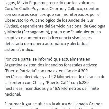
soy
sanantonio
Lagos, Mitzio Riquelme, recordó que los volcanes
Cordón Caulle-Puyehue, Osorno y Calbuco, cuentan
soy
chillán
con sensores sísmicos que son monitoreados por el
Observatorio Vulcanológico de los Andes del Sur
soy
sancarlos
(Ovdas), dependiente del Servicio Nacional de Geología
y Minería (Sernageomin), por lo que "cualquier pulso
soy
talcahuano
eruptivo o aumento en la frecuencia sísmica, es
detectado de manera automática y alertado al
soy
concepción
sistema", indicó.
Por otra parte, se informó que actualmente en
soy
coronel
Argentina existen dos incendios forestales activos:
"Puerto Patriada" con una extensión de 4.300
soy
arauco
hectáreas afectadas y a 14,2 kilómetros de distancia de
la frontera con Chile y "Puerto Café" con 6.280
soy
temuco
hectáreas incendiadas y a 18,9 kilómetros del límite
nacional.
soy
valdivia
El primer lugar se ubica a la altura de Llanada Grande
soy
osorno