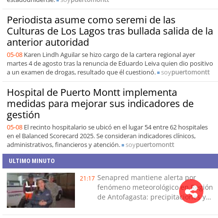
Periodista asume como seremi de las
Culturas de Los Lagos tras bullada salida de la
anterior autoridad
05-08
Karen Lindh Aguilar se hizo cargo de la cartera regional ayer
martes 4 de agosto tras la renuncia de Eduardo Leiva quien dio positivo
a un examen de drogas, resultado que él cuestionó.
soy
puertomontt
Hospital de Puerto Montt implementa
medidas para mejorar sus indicadores de
gestión
05-08
El recinto hospitalario se ubicó en el lugar 54 entre 62 hospitales
en el Balanced Scorecard 2025. Se consideran indicadores clínicos,
administrativos, financieros y atención.
soy
puertomontt
ULTIMO MINUTO
Senapred mantiene alerta por
21:17
fenómeno meteorológico en Región
de Antofagasta: precipitaciones y
tormentas eléctricas