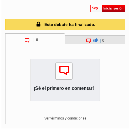
Soy
Iniciar sesión
Este debate ha finalizado.
|
0
|
0
¡Sé el primero en comentar!
Ver términos y condiciones