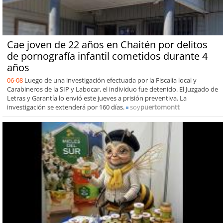
Cae joven de 22 años en Chaitén por delitos
de pornografía infantil cometidos durante 4
años
06-08
Luego de una investigación efectuada por la Fiscalía local y
Carabineros de la SIP y Labocar, el individuo fue detenido. El Juzgado de
Letras y Garantía lo envió este jueves a prisión preventiva. La
investigación se extenderá por 160 días.
soy
puertomontt