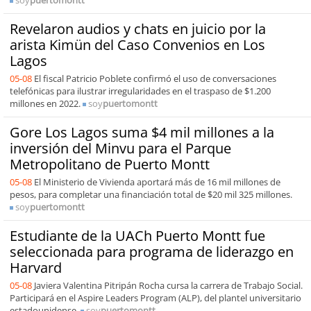
soy
puertomontt
Revelaron audios y chats en juicio por la
arista Kimün del Caso Convenios en Los
Lagos
05-08
El fiscal Patricio Poblete confirmó el uso de conversaciones
telefónicas para ilustrar irregularidades en el traspaso de $1.200
millones en 2022.
soy
puertomontt
Gore Los Lagos suma $4 mil millones a la
inversión del Minvu para el Parque
Metropolitano de Puerto Montt
05-08
El Ministerio de Vivienda aportará más de 16 mil millones de
pesos, para completar una financiación total de $20 mil 325 millones.
soy
puertomontt
Estudiante de la UACh Puerto Montt fue
seleccionada para programa de liderazgo en
Harvard
05-08
Javiera Valentina Pitripán Rocha cursa la carrera de Trabajo Social.
Participará en el Aspire Leaders Program (ALP), del plantel universitario
estadounidense.
soy
puertomontt