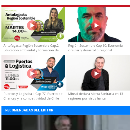
Antofagasta Región Sostenible Cap.2:
Región Sostenible Cap 60: Economía
Educación ambiental y formación de
circular y desarrollo regional
capacidades técnicas
Puertos y Logística II Cap 77: Puerto de
Minsal declara Alerta Sanitaria en 13
Chancay y la competitividad de Chile
regiones por virus hanta
RECOMENDADAS DEL EDITOR