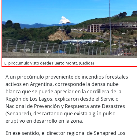
Sostenibilidad
soy
chile
soy
arica
soy
iquique
soy
calama
El pirocúmulo visto desde Puerto Montt. (Cedida)
A un pirocúmulo proveniente de incendios forestales
soy
antofagasta
activos en Argentina, corresponde la densa nube
blanca que se puede apreciar en la cordillera de la
soy
copiapó
Región de Los Lagos, explicaron desde el Servicio
Nacional de Prevención y Respuesta ante Desastres
soy
valparaíso
(Senapred), descartando que exista algún pulso
eruptivo en desarrollo en la zona.
soy
quillota
En ese sentido, el director regional de Senapred Los