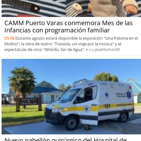
CAMM Puerto Varas conmemora Mes de las
Infancias con programación familiar
05-08
Durante agosto estará disponible la exposición "Una Paloma en el
Molino"; la obra de teatro "Travesía, un viaje por la música" y el
espectáculo de circo "Wirivilü, Ser de Agua".
soy
puertomontt
Nuevo pabellón quirúrgico del Hospital de