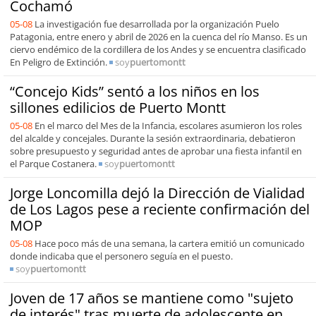
Cochamó
05-08
La investigación fue desarrollada por la organización Puelo
Patagonia, entre enero y abril de 2026 en la cuenca del río Manso. Es un
ciervo endémico de la cordillera de los Andes y se encuentra clasificado
En Peligro de Extinción.
soy
puertomontt
“Concejo Kids” sentó a los niños en los
sillones edilicios de Puerto Montt
05-08
En el marco del Mes de la Infancia, escolares asumieron los roles
del alcalde y concejales. Durante la sesión extraordinaria, debatieron
sobre presupuesto y seguridad antes de aprobar una fiesta infantil en
el Parque Costanera.
soy
puertomontt
Jorge Loncomilla dejó la Dirección de Vialidad
de Los Lagos pese a reciente confirmación del
MOP
05-08
Hace poco más de una semana, la cartera emitió un comunicado
donde indicaba que el personero seguía en el puesto.
soy
puertomontt
Joven de 17 años se mantiene como "sujeto
de interés" tras muerte de adolescente en