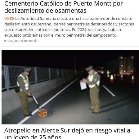
Cementerio Católico de Puerto Montt por
deslizamiento de osamentas
06-08
La Autoridad Sanitaria efectuó una fiscalización donde constató
deslizamiento del terreno, cierres perimetrales deteriorados y sectores
con desprendimiento de sepulturas. En 2024, vecinos ya habían
expuesto problemas con el muro perimetral del camposanto.
soy
puertomontt
Atropello en Alerce Sur dejó en riesgo vital a
un joven de 25 años