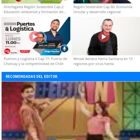
Antofagasta Región Sostenible Cap.2:
Región Sostenible Cap 60: Economía
Educación ambiental y formación de
circular y desarrollo regional
capacidades técnicas
Puertos y Logística II Cap 77: Puerto de
Minsal declara Alerta Sanitaria en 13
Chancay y la competitividad de Chile
regiones por virus hanta
RECOMENDADAS DEL EDITOR