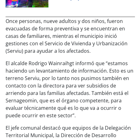
soy
sanantonio
soy
chillán
Once personas, nueve adultos y dos niños, fueron
evacuadas de forma preventiva y se encuentran en
soy
sancarlos
casas de familiares, mientras el municipio inició
gestiones con el Servicio de Vivienda y Urbanización
soy
talcahuano
(Serviu) para ayudar a los afectados.
soy
concepción
El alcalde Rodrigo Wainraihgt informó que “estamos
haciendo un levantamiento de información. Esto es un
soy
coronel
terreno Serviu, por lo tanto nos pusimos también en
contacto con la directora para ver subsidios de
soy
arauco
arriendo para las familias afectadas. También está el
Sernageomin, que es el órgano competente, para
evaluar técnicamente qué es lo que va a ocurrir o
soy
temuco
puede ocurrir en este sector”.
soy
valdivia
El jefe comunal destacó que equipos de la Delegación
Territorial Municipal, la Dirección de Desarrollo
soy
osorno