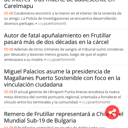
Carelmapu
05-08
Carabineros encontró a la menor en el interior de la vivienda de
su amigo. La Policía de Investigaciones se encuentra desarrollando
diversos peritajes.
soy
puertomontt
Autor de fatal apuñalamiento en Frutillar
pasará más de dos décadas en la cárcel
05-08
Además de otros crímenes de sangre, el tribunal sumó condenas
por desacato y lesiones menos graves, luego de que el sujeto
amenazara a su madre.
soy
puertomontt
Miguel Palacios asume la presidencia de
Magallanes Puerto Sostenible con foco en la
vinculación ciudadana
05-08
El actual gerente de Ultraport Punta Arenas encabeza la nueva
mesa directiva del comité portuario regional, orientada a fortalecer el
vínculo entre los terminales y la comunidad.
soy
puertomontt
Remero de Frutillar representará a Chile en el
Mundial Sub-19 de Bulgaria
04-08
El frutillarino competirá en prueba de doble junto a su