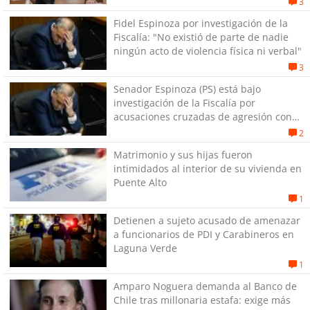
3
Fidel Espinoza por investigación de la
Fiscalía: "No existió de parte de nadie
ningún acto de violencia física ni verbal"
3
Senador Espinoza (PS) está bajo
investigación de la Fiscalía por
acusaciones cruzadas de agresión con
su pareja
2
Matrimonio y sus hijas fueron
intimidados al interior de su vivienda en
Puente Alto
1
Detienen a sujeto acusado de amenazar
a funcionarios de PDI y Carabineros en
Laguna Verde
1
Amparo Noguera demanda al Banco de
Chile tras millonaria estafa: exige más