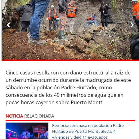
Sostenibilidad
soy
chile
soy
arica
soy
iquique
soy
calama
Cinco casas resultaron con daño estructural a raíz de
soy
antofagasta
un derrumbe ocurrido durante la madrugada de este
sábado en la población Padre Hurtado, como
consecuencia de los 40 milímetros de agua que en
soy
copiapó
pocas horas cayeron sobre Puerto Montt.
soy
valparaíso
NOTICIA
RELACIONADA
soy
quillota
Remoción en masa en población Padre
Hurtado de Puerto Montt afectó 4
viviendas y dejó 11 evacuados