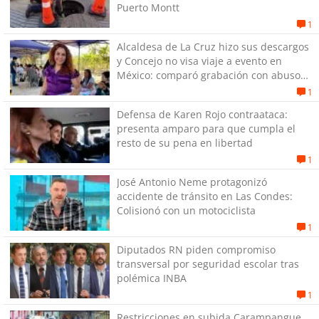
Puerto Montt
1
Alcaldesa de La Cruz hizo sus descargos
y Concejo no visa viaje a evento en
México: comparó grabación con abuso
sexual infantil
1
Defensa de Karen Rojo contraataca:
presenta amparo para que cumpla el
resto de su pena en libertad
1
José Antonio Neme protagonizó
accidente de tránsito en Las Condes:
Colisionó con un motociclista
1
Diputados RN piden compromiso
transversal por seguridad escolar tras
polémica INBA
1
Restricciones en subida Carampangue