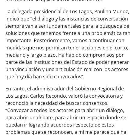
soy
sanantonio
La delegada presidencial de Los Lagos, Paulina Muñoz,
soy
chillán
indicó que “el diálogo y las instancias de conversación
siempre van a ser fundamentales para la búsqueda de
soy
sancarlos
soluciones que tenemos frente a una problemática tan
importante. Posteriormente, vamos a continuar con
soy
talcahuano
medidas que nos permitan tener acciones en el corto,
mediano y largo plazo. Ha habido compromisos por
soy
concepción
parte de las instituciones del Estado de poder generar
una vinculación y una articulación real con los actores
soy
coronel
que hoy día han sido convocados”.
En tanto, el administrador del Gobierno Regional de
soy
arauco
Los Lagos, Carlos Recondo, valoró la convocatoria y
reconoció la necesidad de buscar consensos.
soy
temuco
“Convocar a todos los actores para abrir un diálogo,
para abrir un debate, para abrir un espacio donde se
soy
valdivia
puedan ir logrando acuerdos respecto de estos
problemas que se reconocen, a mí me parece que ha
soy
osorno