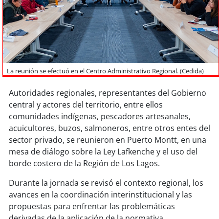
Sostenibilidad
soy
chile
soy
arica
La reunión se efectuó en el Centro Administrativo Regional. (Cedida)
soy
iquique
Autoridades regionales, representantes del Gobierno
soy
calama
central y actores del territorio, entre ellos
comunidades indígenas, pescadores artesanales,
soy
antofagasta
acuicultores, buzos, salmoneros, entre otros entes del
sector privado, se reunieron en Puerto Montt, en una
soy
copiapó
mesa de diálogo sobre la Ley Lafkenche y el uso del
borde costero de la Región de Los Lagos.
soy
valparaíso
Durante la jornada se revisó el contexto regional, los
avances en la coordinación interinstitucional y las
soy
quillota
propuestas para enfrentar las problemáticas
derivadas de la aplicación de la normativa.