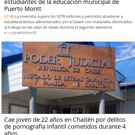
estudiantes de la educación municipal de
Puerto Montt
07-08
La inversión supera los $278 millones y permitirá abastecer a
establecimientos administrados por el Daem con materiales destinados
al trabajo en las salas de clases durante el segundo semestre.
soy
puertomontt
Cae joven de 22 años en Chaitén por delitos
de pornografía infantil cometidos durante 4
años