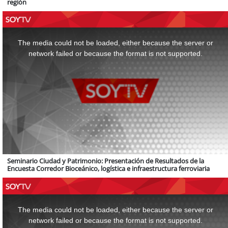
región
This
is
a
The media could not be loaded, either because the server or
modal
window.
network failed or because the format is not supported.
Seminario Ciudad y Patrimonio: Presentación de Resultados de la
Encuesta Corredor Bioceánico, logística e infraestructura ferroviaria
This
is
a
The media could not be loaded, either because the server or
modal
window.
network failed or because the format is not supported.