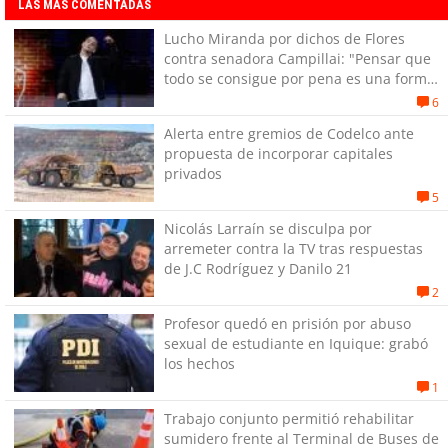
LAS MÁS COMENTADAS
Lucho Miranda por dichos de Flores
contra senadora Campillai: "Pensar que
todo se consigue por pena es una forma
de quitar dignidad"
6
Alerta entre gremios de Codelco ante
propuesta de incorporar capitales
privados
5
Nicolás Larraín se disculpa por
arremeter contra la TV tras respuestas
de J.C Rodríguez y Danilo 21
2
Profesor quedó en prisión por abuso
sexual de estudiante en Iquique: grabó
los hechos
1
Trabajo conjunto permitió rehabilitar
sumidero frente al Terminal de Buses de