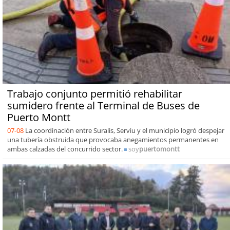
Trabajo conjunto permitió rehabilitar
sumidero frente al Terminal de Buses de
Puerto Montt
07-08
La coordinación entre Suralis, Serviu y el municipio logró despejar
una tubería obstruida que provocaba anegamientos permanentes en
ambas calzadas del concurrido sector.
soy
puertomontt