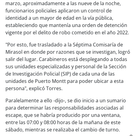
soy
sanantonio
marzo, aproximadamente a las nueve de la noche,
funcionarios policiales aplicaron un control de
soy
chillán
identidad a un mayor de edad en la vía pública,
estableciendo que mantenía una orden de detención
soy
sancarlos
vigente por el delito de robo cometido en el año 2022.
"Por esto, fue trasladado a la Séptima Comisaría de
soy
talcahuano
Mirasol en donde por razones que se investigan, logró
salir del lugar. Carabineros está desplegando a todas
soy
concepción
sus unidades especializadas y personal de la Sección
de Investigación Policial (SIP) de cada una de las
soy
coronel
unidades de Puerto Montt para poder ubicar a esta
persona", explicó Torres.
soy
arauco
Paralelamente a ello -dijo-, se dio inicio a un sumario
soy
temuco
para determinar las responsabilidades asociadas al
escape, que se habría producido por una ventana,
soy
valdivia
entre las 07:00 y 08:00 horas de la mañana de este
sábado, mientras se realizaba el cambio de turno.
soy
osorno