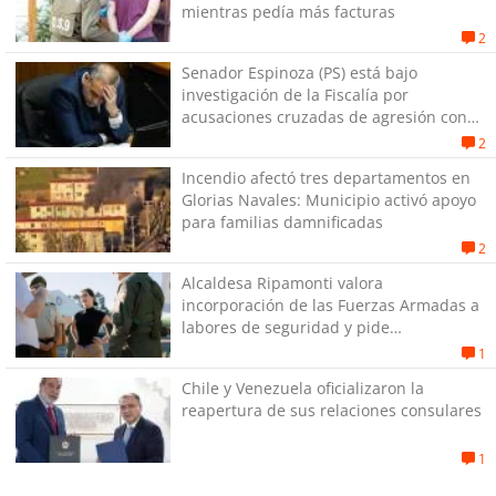
mientras pedía más facturas
2
Senador Espinoza (PS) está bajo
investigación de la Fiscalía por
acusaciones cruzadas de agresión con
su pareja
2
Incendio afectó tres departamentos en
Glorias Navales: Municipio activó apoyo
para familias damnificadas
2
Alcaldesa Ripamonti valora
incorporación de las Fuerzas Armadas a
labores de seguridad y pide
“responsabilidad política”
1
Chile y Venezuela oficializaron la
reapertura de sus relaciones consulares
1