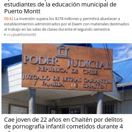
estudiantes de la educación municipal de
Puerto Montt
09:42
La inversión supera los $278 millones y permitirá abastecer a
establecimientos administrados por el Daem con materiales destinados
al trabajo en las salas de clases durante el segundo semestre.
soy
puertomontt
Cae joven de 22 años en Chaitén por delitos
de pornografía infantil cometidos durante 4