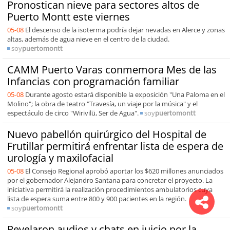
Pronostican nieve para sectores altos de
Puerto Montt este viernes
05-08
El descenso de la isoterma podría dejar nevadas en Alerce y zonas
altas, además de agua nieve en el centro de la ciudad.
soy
puertomontt
CAMM Puerto Varas conmemora Mes de las
Infancias con programación familiar
05-08
Durante agosto estará disponible la exposición "Una Paloma en el
Molino"; la obra de teatro "Travesía, un viaje por la música" y el
espectáculo de circo "Wirivilü, Ser de Agua".
soy
puertomontt
Nuevo pabellón quirúrgico del Hospital de
Frutillar permitirá enfrentar lista de espera de
urología y maxilofacial
05-08
El Consejo Regional aprobó aportar los $620 millones anunciados
por el gobernador Alejandro Santana para concretar el proyecto. La
iniciativa permitirá la realización procedimientos ambulatorios cuya
lista de espera suma entre 800 y 900 pacientes en la región.
soy
puertomontt
Revelaron audios y chats en juicio por la