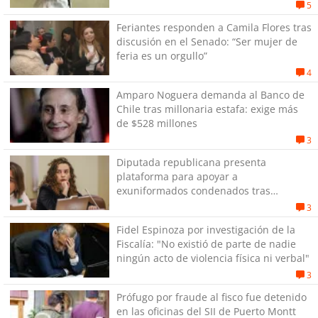
5
Feriantes responden a Camila Flores tras
discusión en el Senado: “Ser mujer de
feria es un orgullo”
4
Amparo Noguera demanda al Banco de
Chile tras millonaria estafa: exige más
de $528 millones
3
Diputada republicana presenta
plataforma para apoyar a
exuniformados condenados tras
estallido social
3
Fidel Espinoza por investigación de la
Fiscalía: "No existió de parte de nadie
ningún acto de violencia física ni verbal"
3
Prófugo por fraude al fisco fue detenido
en las oficinas del SII de Puerto Montt