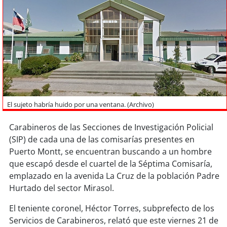
Sostenibilidad
soy
chile
soy
arica
soy
iquique
soy
calama
El sujeto habría huido por una ventana. (Archivo)
Carabineros de las Secciones de Investigación Policial
soy
antofagasta
(SIP) de cada una de las comisarías presentes en
Puerto Montt, se encuentran buscando a un hombre
soy
copiapó
que escapó desde el cuartel de la Séptima Comisaría,
emplazado en la avenida La Cruz de la población Padre
soy
valparaíso
Hurtado del sector Mirasol.
soy
quillota
El teniente coronel, Héctor Torres, subprefecto de los
Servicios de Carabineros, relató que este viernes 21 de