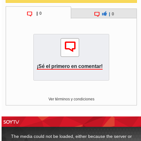
|
0
|
0
¡Sé el primero en comentar!
Ver términos y condiciones
This
is
a
The media could not be loaded, either because the server or
modal
window.