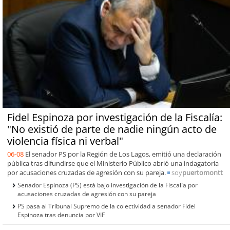
Fidel Espinoza por investigación de la Fiscalía:
"No existió de parte de nadie ningún acto de
violencia física ni verbal"
06-08
El senador PS por la Región de Los Lagos, emitió una declaración
pública tras difundirse que el Ministerio Público abrió una indagatoria
por acusaciones cruzadas de agresión con su pareja.
soy
puertomontt
Senador Espinoza (PS) está bajo investigación de la Fiscalía por
acusaciones cruzadas de agresión con su pareja
PS pasa al Tribunal Supremo de la colectividad a senador Fidel
Espinoza tras denuncia por VIF