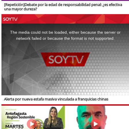
[Repetición]Debate por la edad de responsabilidad penal: ¿es efectiva
una mayor dureza?
This
is
a
The media could not be loaded, either because the server or
modal
window.
network failed or because the format is not supported.
Alerta por nueva estafa masiva vinculada a franquicias chinas