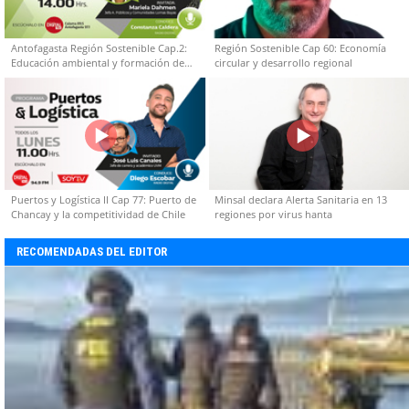
Antofagasta Región Sostenible Cap.2:
Región Sostenible Cap 60: Economía
Educación ambiental y formación de
circular y desarrollo regional
capacidades técnicas
Puertos y Logística II Cap 77: Puerto de
Minsal declara Alerta Sanitaria en 13
Chancay y la competitividad de Chile
regiones por virus hanta
RECOMENDADAS DEL EDITOR