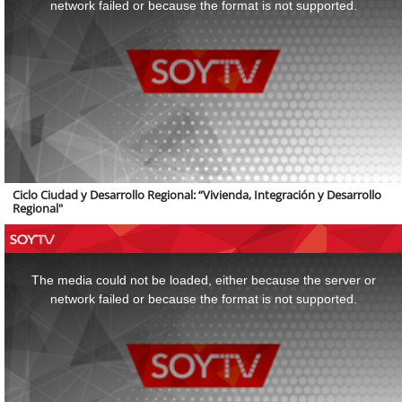
network failed or because the format is not supported.
Ciclo Ciudad y Desarrollo Regional: “Vivienda, Integración y Desarrollo
Regional"
This
is
a
The media could not be loaded, either because the server or
modal
window.
network failed or because the format is not supported.