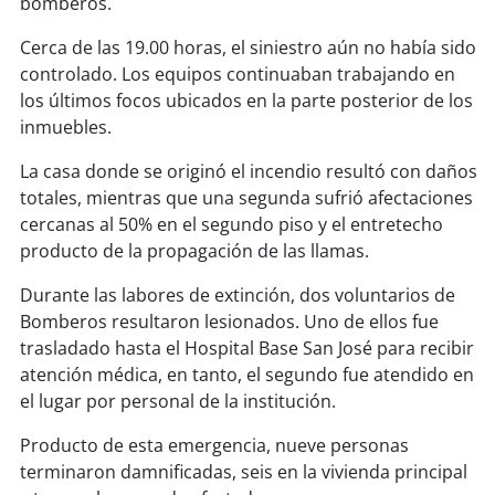
bomberos.
soy
sanantonio
Cerca de las 19.00 horas, el siniestro aún no había sido
soy
chillán
controlado. Los equipos continuaban trabajando en
los últimos focos ubicados en la parte posterior de los
soy
sancarlos
inmuebles.
soy
talcahuano
La casa donde se originó el incendio resultó con daños
totales, mientras que una segunda sufrió afectaciones
soy
concepción
cercanas al 50% en el segundo piso y el entretecho
producto de la propagación de las llamas.
soy
coronel
Durante las labores de extinción, dos voluntarios de
Bomberos resultaron lesionados. Uno de ellos fue
soy
arauco
trasladado hasta el Hospital Base San José para recibir
atención médica, en tanto, el segundo fue atendido en
soy
temuco
el lugar por personal de la institución.
soy
valdivia
Producto de esta emergencia, nueve personas
terminaron damnificadas, seis en la vivienda principal
soy
osorno