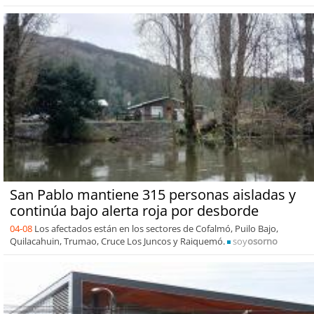
San Pablo mantiene 315 personas aisladas y
continúa bajo alerta roja por desborde
04-08
Los afectados están en los sectores de Cofalmó, Puilo Bajo,
Quilacahuin, Trumao, Cruce Los Juncos y Raiquemó.
soy
osorno