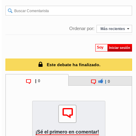
Ordenar por:
Más recientes
Soy
Iniciar sesión
Este debate ha finalizado.
|
0
|
0
¡Sé el primero en comentar!