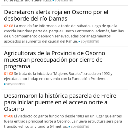
no se registraron detenidos.
soy
osorno
Decretaron alerta roja en Osorno por el
desborde del río Damas
02-08
La medida fue informada la tarde del sábado, luego de que la
crecida inundara parte del parque Cuarto Centenario. Además, familias
de un campamento debieron ser evacuadas por anegamientos
asociados al aumento del caudal del Rahue.
soy
osorno
Agricultoras de la Provincia de Osorno
muestran preocupación por cierre de
programa
01-08
Se trata de la iniciativa “Mujeres Rurales”, creada en 1992 y
ejecutada por Indap en convenio con la Fundación Prodemu.
soy
osorno
Desarmaron la histórica pasarela de Freire
para iniciar puente en el acceso norte a
Osorno
01-08
El viaducto colgante funcionó desde 1983 en un lugar que antes
fue la entrada principal norte a Osorno. La nueva estructura será para
tránsito vehicular y tendrá 64 metros.
soy
osorno