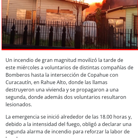
Sostenibilidad
soy
chile
soy
arica
soy
iquique
Un incendio de gran magnitud movilizó la tarde de
soy
calama
este miércoles a voluntarios de distintas compañías de
Bomberos hasta la intersección de Copahue con
soy
antofagasta
Curacautín, en Rahue Alto, donde las llamas
destruyeron una vivienda y se propagaron a una
soy
copiapó
segunda, donde además dos voluntarios resultaron
lesionados.
soy
valparaíso
La emergencia se inició alrededor de las 18.00 horas y,
debido a la intensidad del fuego, obligó a declarar una
soy
quillota
segunda alarma de incendio para reforzar la labor de