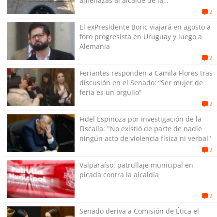
amenazas al alcaide de la
exPenitenciaría
2
El exPresidente Boric viajará en agosto a
foro progresista en Uruguay y luego a
Alemania
2
Feriantes responden a Camila Flores tras
discusión en el Senado: “Ser mujer de
feria es un orgullo”
2
Fidel Espinoza por investigación de la
Fiscalía: "No existió de parte de nadie
ningún acto de violencia física ni verbal"
2
Valparaíso: patrullaje municipal en
picada contra la alcaldía
2
Senado deriva a Comisión de Ética el