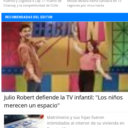
Puertos y Logística II Cap 77: Puerto de
Minsal declara Alerta Sanitaria en 13
Chancay y la competitividad de Chile
regiones por virus hanta
RECOMENDADAS DEL EDITOR
Julio Robert defiende la TV infantil: "Los niños
merecen un espacio"
Matrimonio y sus hijas fueron
intimidados al interior de su vivienda en