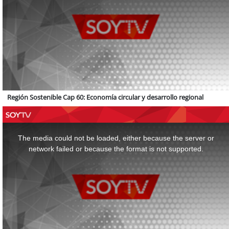
Región Sostenible Cap 60: Economía circular y desarrollo regional
This
is
a
The media could not be loaded, either because the server or
modal
window.
network failed or because the format is not supported.