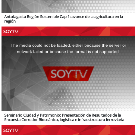
Antofagasta Región Sostenible Cap 1: avance de la agricultura en la
región
This
is
a
The media could not be loaded, either because the server or
modal
window.
network failed or because the format is not supported.
Seminario Ciudad y Patrimonio: Presentación de Resultados de la
Encuesta Corredor Bioceánico, logística e infraestructura ferroviaria