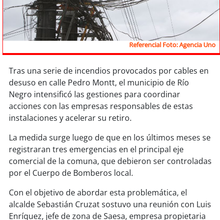
Sostenibilidad
soy
chile
Referencial Foto: Agencia Uno
soy
arica
Tras una serie de incendios provocados por cables en
soy
iquique
desuso en calle Pedro Montt, el municipio de Río
Negro intensificó las gestiones para coordinar
soy
calama
acciones con las empresas responsables de estas
instalaciones y acelerar su retiro.
soy
antofagasta
La medida surge luego de que en los últimos meses se
registraran tres emergencias en el principal eje
soy
copiapó
comercial de la comuna, que debieron ser controladas
por el Cuerpo de Bomberos local.
soy
valparaíso
Con el objetivo de abordar esta problemática, el
soy
quillota
alcalde Sebastián Cruzat sostuvo una reunión con Luis
Enríquez, jefe de zona de Saesa, empresa propietaria