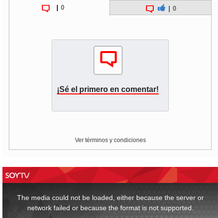
|
0
|
0
¡Sé el primero en comentar!
Ver términos y condiciones
This
is
a
The media could not be loaded, either because the server or
modal
window.
network failed or because the format is not supported.