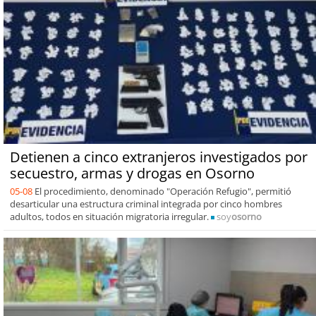
Detienen a cinco extranjeros investigados por
secuestro, armas y drogas en Osorno
05-08
El procedimiento, denominado "Operación Refugio", permitió
desarticular una estructura criminal integrada por cinco hombres
adultos, todos en situación migratoria irregular.
soy
osorno