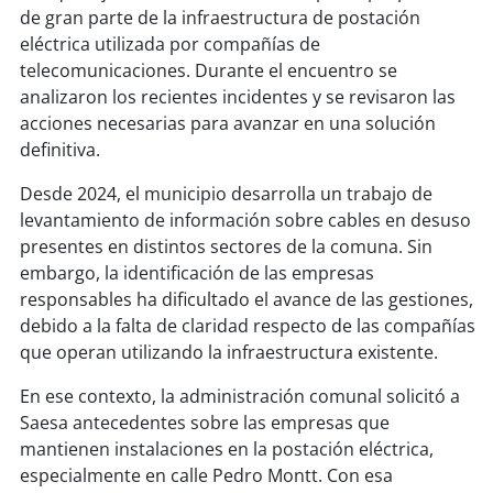
soy
sanantonio
de gran parte de la infraestructura de postación
eléctrica utilizada por compañías de
soy
chillán
telecomunicaciones. Durante el encuentro se
analizaron los recientes incidentes y se revisaron las
soy
sancarlos
acciones necesarias para avanzar en una solución
definitiva.
soy
talcahuano
Desde 2024, el municipio desarrolla un trabajo de
levantamiento de información sobre cables en desuso
soy
concepción
presentes en distintos sectores de la comuna. Sin
embargo, la identificación de las empresas
soy
coronel
responsables ha dificultado el avance de las gestiones,
debido a la falta de claridad respecto de las compañías
soy
arauco
que operan utilizando la infraestructura existente.
soy
temuco
En ese contexto, la administración comunal solicitó a
Saesa antecedentes sobre las empresas que
soy
valdivia
mantienen instalaciones en la postación eléctrica,
especialmente en calle Pedro Montt. Con esa
soy
osorno