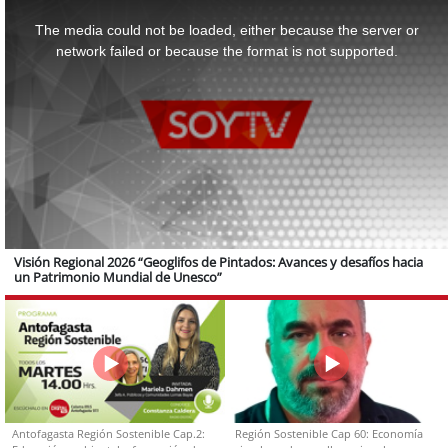
This
is
a
The media could not be loaded, either because the server or
modal
window.
network failed or because the format is not supported.
Visión Regional 2026 “Geoglifos de Pintados: Avances y desafíos hacia
un Patrimonio Mundial de Unesco”
Antofagasta Región Sostenible Cap.2:
Región Sostenible Cap 60: Economía