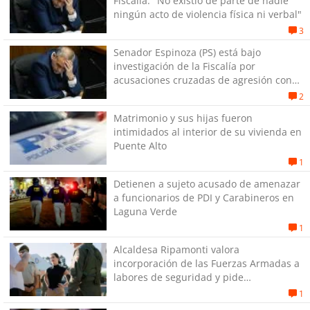
Fiscalía: "No existió de parte de nadie
ningún acto de violencia física ni verbal"
3
Senador Espinoza (PS) está bajo
investigación de la Fiscalía por
acusaciones cruzadas de agresión con
su pareja
2
Matrimonio y sus hijas fueron
intimidados al interior de su vivienda en
Puente Alto
1
Detienen a sujeto acusado de amenazar
a funcionarios de PDI y Carabineros en
Laguna Verde
1
Alcaldesa Ripamonti valora
incorporación de las Fuerzas Armadas a
labores de seguridad y pide
“responsabilidad política”
1