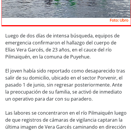
Sostenibilidad
soy
chile
Foto: Ubro
soy
arica
Luego de dos días de intensa búsqueda, equipos de
emergencia confirmaron el hallazgo del cuerpo de
soy
iquique
Elías Vera Garcés, de 23 años, en el cauce del río
Pilmaiquén, en la comuna de Puyehue.
soy
calama
El joven había sido reportado como desaparecido tras
soy
antofagasta
salir de su domicilio, ubicado en el sector Porvenir, el
pasado 1 de junio, sin regresar posteriormente. Ante
soy
copiapó
la preocupación de su familia, se activó de inmediato
un operativo para dar con su paradero.
soy
valparaíso
Las labores se concentraron en el río Pilmaiquén luego
soy
quillota
de que registros de cámaras de vigilancia captaran la
última imagen de Vera Garcés caminando en dirección