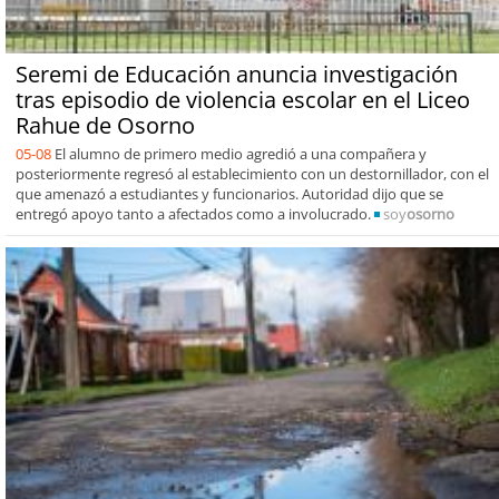
Seremi de Educación anuncia investigación
tras episodio de violencia escolar en el Liceo
Rahue de Osorno
05-08
El alumno de primero medio agredió a una compañera y
posteriormente regresó al establecimiento con un destornillador, con el
que amenazó a estudiantes y funcionarios. Autoridad dijo que se
entregó apoyo tanto a afectados como a involucrado.
soy
osorno