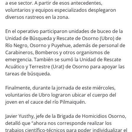
soy
sanantonio
a ese sector. A partir de esos antecedentes,
voluntarios y equipos especializados desplegaron
soy
chillán
diversos rastreos en la zona.
soy
sancarlos
En el operativo participaron unidades de buceo de la
Unidad de Búsqueda y Rescate de Osorno (Ubro) de
soy
talcahuano
Río Negro, Osorno y Puyehue, además de personal de
Carabineros, Bomberos y otros organismos de
soy
concepción
emergencia. También se sumó la Unidad de Rescate
Acuático y Terrestre (Urat) de Osorno para apoyar las
tareas de búsqueda.
soy
coronel
Finalmente, durante la jornada de este miércoles,
soy
arauco
voluntarios de Ubro lograron ubicar el cuerpo del
joven en el cauce del río Pilmaiquén.
soy
temuco
Javier Yusthy, jefe de la Brigada de Homicidios Osorno,
soy
valdivia
detalló que “ahora nos corresponde realizar los
trabajos científico-técnicos para poder individualizar el
soy
osorno