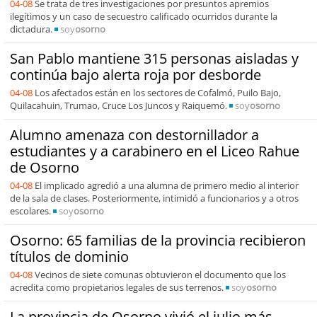
04-08
Se trata de tres investigaciones por presuntos apremios
ilegítimos y un caso de secuestro calificado ocurridos durante la
dictadura.
soy
osorno
San Pablo mantiene 315 personas aisladas y
continúa bajo alerta roja por desborde
04-08
Los afectados están en los sectores de Cofalmó, Puilo Bajo,
Quilacahuin, Trumao, Cruce Los Juncos y Raiquemó.
soy
osorno
Alumno amenaza con destornillador a
estudiantes y a carabinero en el Liceo Rahue
de Osorno
04-08
El implicado agredió a una alumna de primero medio al interior
de la sala de clases. Posteriormente, intimidó a funcionarios y a otros
escolares.
soy
osorno
Osorno: 65 familias de la provincia recibieron
títulos de dominio
04-08
Vecinos de siete comunas obtuvieron el documento que los
acredita como propietarios legales de sus terrenos.
soy
osorno
La provincia de Osorno vivió el julio más