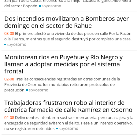
San Juan de la Costa. El concurso a la mejor cazuela lo ganó, Aidé Mera
del sector Popoén.
soy
osorno
Dos incendios movilizaron a Bomberos ayer
domingo en el sector de Rahue
03-08
El primero afectó una vivienda de dos pisos en calle Por la Razón
o la Fuerza, mientras que el segundo destruyó por completo una casa.
soy
osorno
Monitorean ríos en Puyehue y Río Negro y
llaman a adoptar medidas por el sistema
frontal
02-08
Tras las consecuencias registradas en otras comunas de la
Provincia de Osorno, los municipios reiteraron protocolos de
precaución.
soy
osorno
Trabajadoras frustraron robo al interior de
céntrica farmacia de calle Ramírez en Osorno
02-08
Delincuentes intentaron sustraer mercadería, pero una cajera y la
encargada de seguridad evitaron el delito. Pese a un intenso operativo,
no se registraron detenidos.
soy
osorno