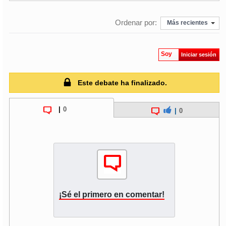
Ordenar por:
Más recientes
Soy
Iniciar sesión
Este debate ha finalizado.
|
0
|
0
¡Sé el primero en comentar!