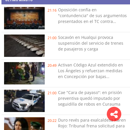
Oposición confía en
21:16
"contundencia" de sus argumentos
presentados en el TC contra
Reconstrucción
Socavón en Hualqui provoca
21:00
suspensión del servicio de trenes
de pasajeros y carga
Activan Código Azul extendido en
20:49
Los Ángeles y refuerzan medidas
en Concepción por bajas
temperaturas de este fin de
semana
Cae "Cara de payaso": en prisión
21:00
preventiva quedó imputado por
seguidilla de robos en Curauma
Duro revés para exalcaldesa Karen
20:22
Rojo: Tribunal frena solicitud para