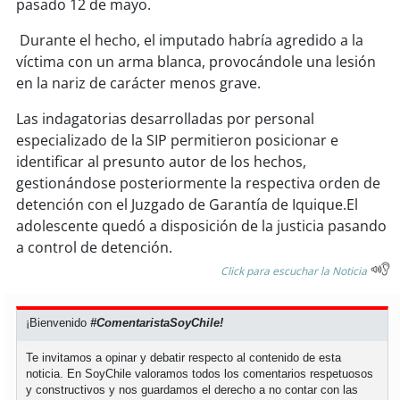
soy
sanantonio
pasado 12 de mayo.
Durante el hecho, el imputado habría agredido a la
soy
chillán
víctima con un arma blanca, provocándole una lesión
en la nariz de carácter menos grave.
soy
sancarlos
Las indagatorias desarrolladas por personal
soy
talcahuano
especializado de la SIP permitieron posicionar e
identificar al presunto autor de los hechos,
soy
concepción
gestionándose posteriormente la respectiva orden de
detención con el Juzgado de Garantía de Iquique.El
soy
coronel
adolescente quedó a disposición de la justicia pasando
a control de detención.
soy
arauco
Click para escuchar la Noticia
soy
temuco
¡Bienvenido
#ComentaristaSoyChile!
soy
valdivia
Te invitamos a opinar y debatir respecto al contenido de esta
noticia. En SoyChile valoramos todos los comentarios respetuosos
y constructivos y nos guardamos el derecho a no contar con las
soy
osorno