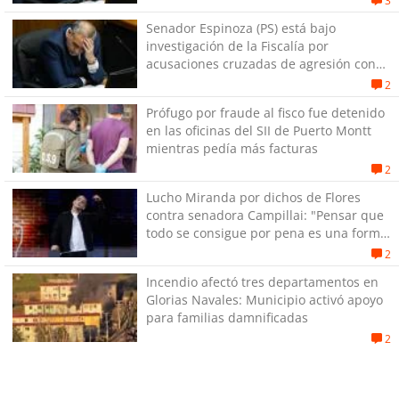
3
Senador Espinoza (PS) está bajo
investigación de la Fiscalía por
acusaciones cruzadas de agresión con
su pareja
2
Prófugo por fraude al fisco fue detenido
en las oficinas del SII de Puerto Montt
mientras pedía más facturas
2
Lucho Miranda por dichos de Flores
contra senadora Campillai: "Pensar que
todo se consigue por pena es una forma
de quitar dignidad"
2
Incendio afectó tres departamentos en
Glorias Navales: Municipio activó apoyo
para familias damnificadas
2