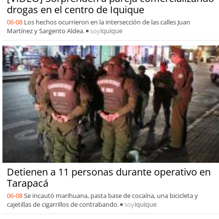
drogas en el centro de Iquique
06-08
Los hechos ocurrieron en la intersección de las calles Juan
Martínez y Sargento Aldea.
soy
iquique
Detienen a 11 personas durante operativo en
Tarapacá
06-08
Se incautó marihuana, pasta base de cocaína, una bicicleta y
cajetillas de cigarrillos de contrabando.
soy
iquique