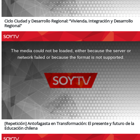
Ciclo Ciudad y Desarrollo Regional: “Vivienda, Integración y Desarrollo
Regional"
This
is
a
The media could not be loaded, either because the server or
modal
window.
network failed or because the format is not supported.
[Repetición] Antofagasta en Transformación: El presente y futuro de la
Educación chilena