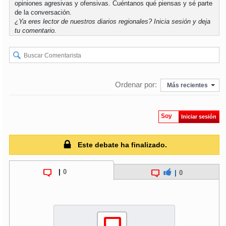
opiniones agresivas y ofensivas. Cuéntanos qué piensas y sé parte
de la conversación.
¿Ya eres lector de nuestros diarios regionales?
Inicia sesión
y deja
soy
puertomontt
tu comentario.
soy
chiloé
Ordenar por:
Más recientes
Soy
Iniciar sesión
Este debate ha finalizado.
|
0
|
0