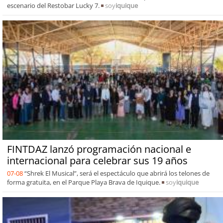
escenario del Restobar Lucky 7.
soy
iquique
FINTDAZ lanzó programación nacional e
internacional para celebrar sus 19 años
07-08
“Shrek El Musical”, será el espectáculo que abrirá los telones de
forma gratuita, en el Parque Playa Brava de Iquique.
soy
iquique