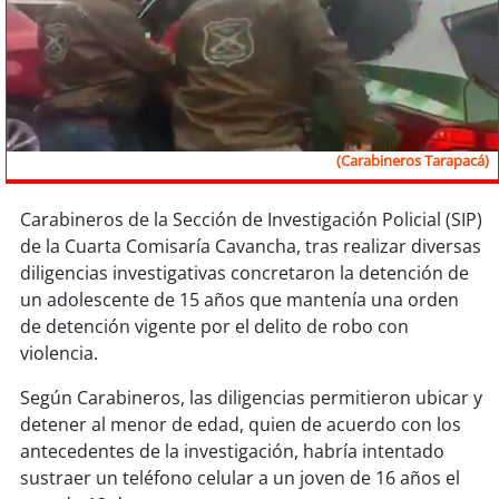
Sostenibilidad
soy
chile
soy
arica
(Carabineros Tarapacá)
soy
iquique
Carabineros de la Sección de Investigación Policial (SIP)
soy
calama
de la Cuarta Comisaría Cavancha, tras realizar diversas
diligencias investigativas concretaron la detención de
soy
antofagasta
un adolescente de 15 años que mantenía una orden
de detención vigente por el delito de robo con
soy
copiapó
violencia.
soy
valparaíso
Según Carabineros, las diligencias permitieron ubicar y
detener al menor de edad, quien de acuerdo con los
soy
quillota
antecedentes de la investigación, habría intentado
sustraer un teléfono celular a un joven de 16 años el