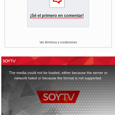
¡Sé el primero en comentar!
Ver términos y condiciones
This
is
a
The media could not be loaded, either because the server or
modal
window.
network failed or because the format is not supported.