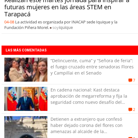
futuras mujeres en las áreas STEM en
Tarapacá
04-08
La actividad es organizada por INACAP sede Iquique y la
Fundación Piñera Morel.
soy
iquique
LAS MÁS COMENTADAS
“Delincuente, cuma” y “Señora de feria”:
el fuego cruzado entre senadoras Flores
y Campillai en el Senado
7
En cadena nacional: Kast destaca
aprobación de megarreforma y fija la
seguridad como nuevo desafío del
Gobierno
2
Detienen a extranjero que confesó
haber dejado corona del flores con
amenazas al alcaide de la
exPenitenciaría