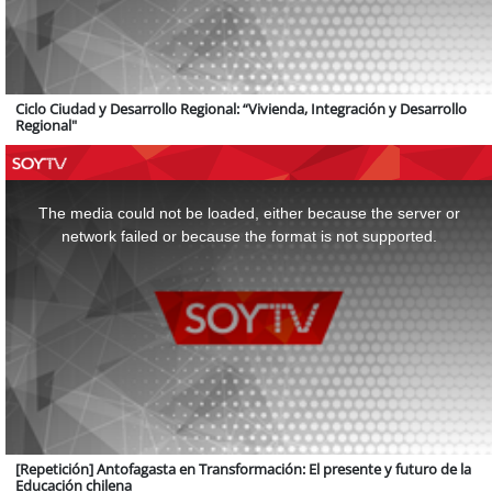
Ciclo Ciudad y Desarrollo Regional: “Vivienda, Integración y Desarrollo
Regional"
This
is
a
The media could not be loaded, either because the server or
modal
window.
network failed or because the format is not supported.
[Repetición] Antofagasta en Transformación: El presente y futuro de la
Educación chilena