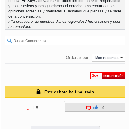
noticia. En SoyChile valoramos todos los comentarios respetuosos
y constructivos y nos guardamos el derecho a no contar con las
opiniones agresivas y ofensivas. Cuéntanos qué piensas y sé parte
soy
puertomontt
de la conversación.
¿Ya eres lector de nuestros diarios regionales?
Inicia sesión
y deja
soy
chiloé
tu comentario.
Ordenar por:
Más recientes
Soy
Iniciar sesión
Este debate ha finalizado.
|
0
|
0