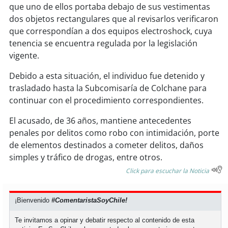
soy
sanantonio
que uno de ellos portaba debajo de sus vestimentas
dos objetos rectangulares que al revisarlos verificaron
soy
chillán
que correspondían a dos equipos electroshock, cuya
tenencia se encuentra regulada por la legislación
soy
sancarlos
vigente.
Debido a esta situación, el individuo fue detenido y
soy
talcahuano
trasladado hasta la Subcomisaría de Colchane para
continuar con el procedimiento correspondientes.
soy
concepción
El acusado, de 36 años, mantiene antecedentes
soy
coronel
penales por delitos como robo con intimidación, porte
de elementos destinados a cometer delitos, daños
soy
arauco
simples y tráfico de drogas, entre otros.
Click para escuchar la Noticia
soy
temuco
soy
valdivia
¡Bienvenido
#ComentaristaSoyChile!
Te invitamos a opinar y debatir respecto al contenido de esta
soy
osorno