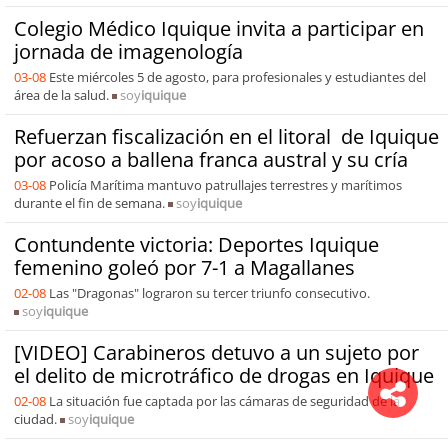
Colegio Médico Iquique invita a participar en
jornada de imagenología
03-08
Este miércoles 5 de agosto, para profesionales y estudiantes del
área de la salud.
soy
iquique
Refuerzan fiscalización en el litoral de Iquique
por acoso a ballena franca austral y su cría
03-08
Policía Marítima mantuvo patrullajes terrestres y marítimos
durante el fin de semana.
soy
iquique
Contundente victoria: Deportes Iquique
femenino goleó por 7-1 a Magallanes
02-08
Las "Dragonas" lograron su tercer triunfo consecutivo.
soy
iquique
[VIDEO] Carabineros detuvo a un sujeto por
el delito de microtráfico de drogas en Iquique
02-08
La situación fue captada por las cámaras de seguridad de la
ciudad.
soy
iquique