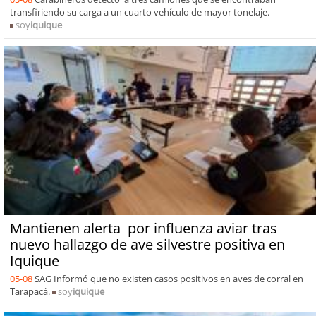
transfiriendo su carga a un cuarto vehículo de mayor tonelaje.
soy
iquique
Mantienen alerta por influenza aviar tras
nuevo hallazgo de ave silvestre positiva en
Iquique
05-08
SAG Informó que no existen casos positivos en aves de corral en
Tarapacá.
soy
iquique