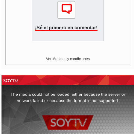
¡Sé el primero en comentar!
Ver términos y condiciones
This
is
a
The media could not be loaded, either because the server or
modal
window.
network failed or because the format is not supported.