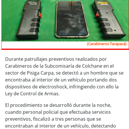
Sostenibilidad
soy
chile
soy
arica
(Carabineros Tarapacá)
soy
iquique
Durante patrullajes preventivos realizados por
soy
calama
Carabineros de la Subcomisaría de Colchane en el
sector de Pisiga Carpa, se detectó a un hombre que se
soy
antofagasta
encontraba al interior de un vehículo portando dos
dispositivos de electroshock, infringiendo con ello la
soy
copiapó
Ley de Control de Armas.
soy
valparaíso
El procedimiento se desarrolló durante la noche,
cuando personal policial que efectuaba servicios
soy
quillota
preventivos, fiscalizó a tres personas que se
encontraban al interior de un vehículo, detectando