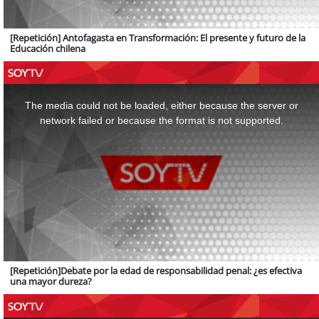
[Repetición] Antofagasta en Transformación: El presente y futuro de la
Educación chilena
This
is
a
The media could not be loaded, either because the server or
modal
window.
network failed or because the format is not supported.
[Repetición]Debate por la edad de responsabilidad penal: ¿es efectiva
una mayor dureza?