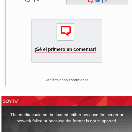
|
0
¡Sé el primero en comentar!
Ver términos y condiciones
This
is
a
The media could not be loaded, either because the server or
modal
window.
network failed or because the format is not supported.