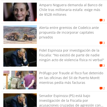
Amparo Noguera demanda al Banco de
Chile tras millonaria estafa: exige más
de $528 millones
3
Alerta entre gremios de Codelco ante
propuesta de incorporar capitales
privados
3
Fidel Espinoza por investigación de la
Fiscalía: "No existió de parte de nadie
ningún acto de violencia física ni verbal"
3
Prófugo por fraude al fisco fue detenido
en las oficinas del SII de Puerto Montt
mientras pedía más facturas
2
Senador Espinoza (PS) está bajo
investigación de la Fiscalía por
acusaciones cruzadas de agresión con