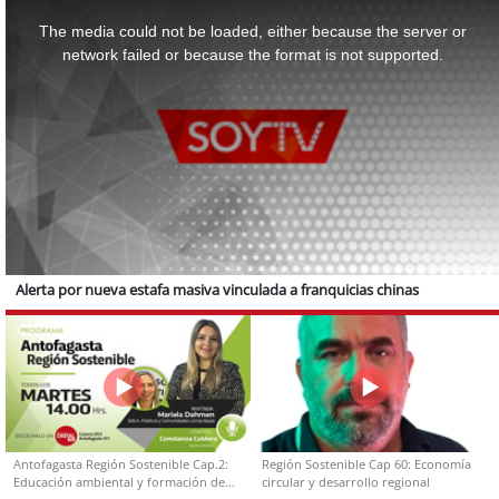
This
is
a
The media could not be loaded, either because the server or
modal
window.
network failed or because the format is not supported.
Alerta por nueva estafa masiva vinculada a franquicias chinas
Antofagasta Región Sostenible Cap.2:
Región Sostenible Cap 60: Economía
Educación ambiental y formación de
circular y desarrollo regional