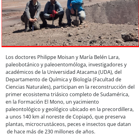
Sostenibilidad
soy
chile
soy
arica
soy
iquique
Los doctores Philippe Moisan y María Belén Lara,
paleobotánico y paleoentomóloga, investigadores y
soy
calama
académicos de la Universidad Atacama (UDA), del
Departamento de Química y Biología (Facultad de
soy
antofagasta
Ciencias Naturales), participan en la reconstrucción del
primer ecosistema triásico completo de Sudamérica,
soy
copiapó
en la Formación El Mono, un yacimiento
paleontológico y geológico ubicado en la precordillera,
soy
valparaíso
a unos 140 km al noreste de Copiapó, que preserva
plantas, microcrustáceos, peces e insectos que datan
soy
quillota
de hace más de 230 millones de años.