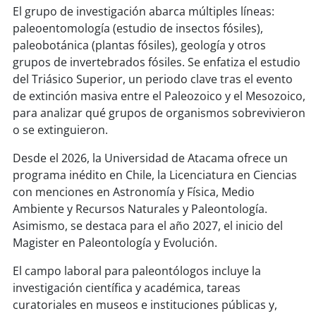
soy
sanantonio
El grupo de investigación abarca múltiples líneas:
paleoentomología (estudio de insectos fósiles),
soy
chillán
paleobotánica (plantas fósiles), geología y otros
grupos de invertebrados fósiles. Se enfatiza el estudio
soy
sancarlos
del Triásico Superior, un periodo clave tras el evento
de extinción masiva entre el Paleozoico y el Mesozoico,
soy
talcahuano
para analizar qué grupos de organismos sobrevivieron
o se extinguieron.
soy
concepción
Desde el 2026, la Universidad de Atacama ofrece un
programa inédito en Chile, la Licenciatura en Ciencias
soy
coronel
con menciones en Astronomía y Física, Medio
Ambiente y Recursos Naturales y Paleontología.
soy
arauco
Asimismo, se destaca para el año 2027, el inicio del
Magister en Paleontología y Evolución.
soy
temuco
El campo laboral para paleontólogos incluye la
soy
valdivia
investigación científica y académica, tareas
curatoriales en museos e instituciones públicas y,
soy
osorno