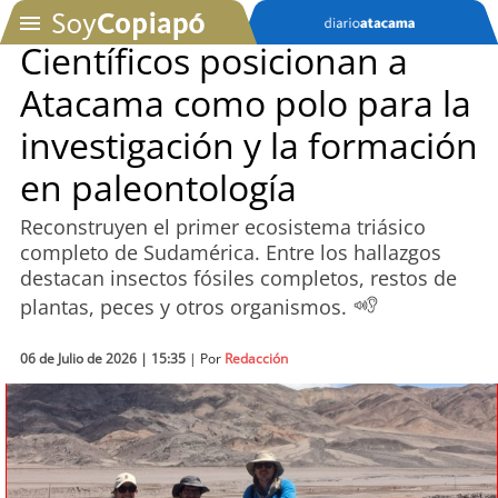
Científicos posicionan a
Atacama como polo para la
SOYTV
investigación y la formación
en paleontología
Podcast
Reconstruyen el primer ecosistema triásico
Actualidad
completo de Sudamérica. Entre los hallazgos
destacan insectos fósiles completos, restos de
Entretención
plantas, peces y otros organismos.
Economía
06 de Julio de 2026 | 15:35
| Por
Redacción
Deportes
Tecnología