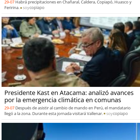
29-07
Habrá precipitaciones en Chañaral, Caldera, Copiapó, Huasco y
Feririna.
soy
copiapo
Presidente Kast en Atacama: analizó avances
por la emergencia climática en comunas
29-07
Después de asistir al cambio de mando en Perú, el mandatario
llegó a la zona. Durante esta jornada visitará Vallenar.
soy
copiapo