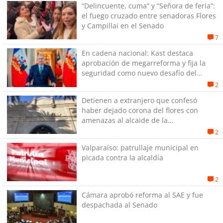
“Delincuente, cuma” y “Señora de feria”:
el fuego cruzado entre senadoras Flores
y Campillai en el Senado
7
En cadena nacional: Kast destaca
aprobación de megarreforma y fija la
seguridad como nuevo desafío del
Gobierno
2
Detienen a extranjero que confesó
haber dejado corona del flores con
amenazas al alcaide de la
exPenitenciaría
2
Valparaíso: patrullaje municipal en
picada contra la alcaldía
2
Cámara aprobó reforma al SAE y fue
despachada al Senado