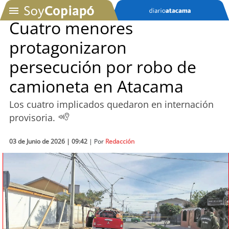
Cuatro menores
protagonizaron
SOYTV
persecución por robo de
camioneta en Atacama
Podcast
Los cuatro implicados quedaron en internación
Actualidad
provisoria.
Entretención
03 de Junio de 2026 | 09:42
| Por
Redacción
Economía
Deportes
Tecnología