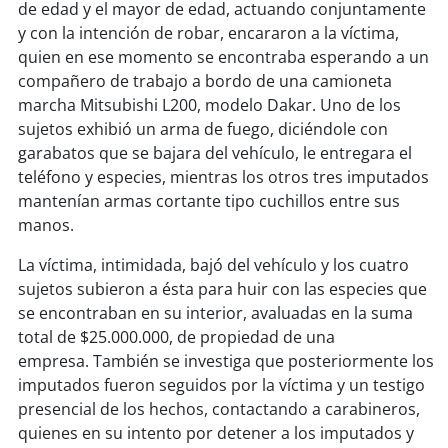
soy
sanantonio
de edad y el mayor de edad, actuando conjuntamente
y con la intención de robar, encararon a la víctima,
soy
chillán
quien en ese momento se encontraba esperando a un
compañero de trabajo a bordo de una camioneta
soy
sancarlos
marcha Mitsubishi L200, modelo Dakar. Uno de los
sujetos exhibió un arma de fuego, diciéndole con
soy
talcahuano
garabatos que se bajara del vehículo, le entregara el
teléfono y especies, mientras los otros tres imputados
soy
concepción
mantenían armas cortante tipo cuchillos entre sus
manos.
soy
coronel
La víctima, intimidada, bajó del vehículo y los cuatro
sujetos subieron a ésta para huir con las especies que
soy
arauco
se encontraban en su interior, avaluadas en la suma
total de $25.000.000, de propiedad de una
soy
temuco
empresa. También se investiga que posteriormente los
imputados fueron seguidos por la víctima y un testigo
soy
valdivia
presencial de los hechos, contactando a carabineros,
quienes en su intento por detener a los imputados y
soy
osorno