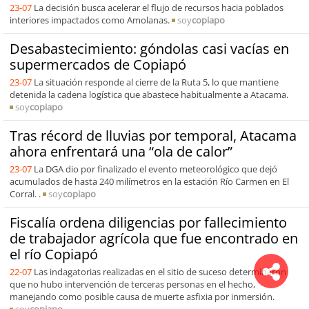
23-07
La decisión busca acelerar el flujo de recursos hacia poblados
interiores impactados como Amolanas.
soy
copiapo
Desabastecimiento: góndolas casi vacías en
supermercados de Copiapó
23-07
La situación responde al cierre de la Ruta 5, lo que mantiene
detenida la cadena logística que abastece habitualmente a Atacama.
soy
copiapo
Tras récord de lluvias por temporal, Atacama
ahora enfrentará una “ola de calor”
23-07
La DGA dio por finalizado el evento meteorológico que dejó
acumulados de hasta 240 milímetros en la estación Río Carmen en El
Corral. .
soy
copiapo
Fiscalía ordena diligencias por fallecimiento
de trabajador agrícola que fue encontrado en
el río Copiapó
22-07
Las indagatorias realizadas en el sitio de suceso determinaron
que no hubo intervención de terceras personas en el hecho,
manejando como posible causa de muerte asfixia por inmersión.
soy
copiapo