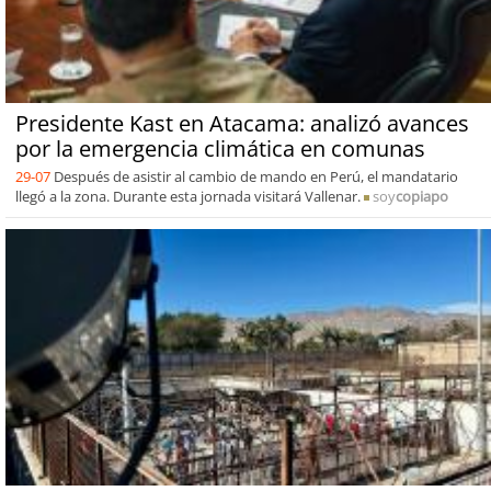
Presidente Kast en Atacama: analizó avances
por la emergencia climática en comunas
29-07
Después de asistir al cambio de mando en Perú, el mandatario
llegó a la zona. Durante esta jornada visitará Vallenar.
soy
copiapo