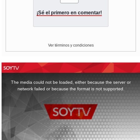
¡Sé el primero en comentar!
Ver términos y condiciones
This
is
a
The media could not be loaded, either because the server or
modal
window.
network failed or because the format is not supported.