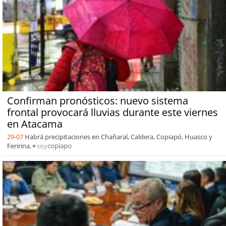
Confirman pronósticos: nuevo sistema
frontal provocará lluvias durante este viernes
en Atacama
29-07
Habrá precipitaciones en Chañaral, Caldera, Copiapó, Huasco y
Feririna.
soy
copiapo