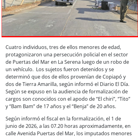
Sostenibilidad
soy
chile
soy
arica
Cuatro individuos, tres de ellos menores de edad,
soy
iquique
protagonizaron una persecución policial en el sector
de Puertas del Mar en La Serena luego de un robo de
soy
calama
un vehículo. Los sujetos fueron detenidos y se
determinó que dos de ellos provenían de Copiapó y
soy
antofagasta
dos de Tierra Amarilla, según informó el Diario El Día.
Según se expuso en la audiencia de formalización de
soy
copiapó
cargos son conocidos con el apodo de “El chiri”, “Tito”
y “Bam Bam” de 17 años y el “Benja” de 20 años.
soy
valparaíso
Según informó el fiscal en la formalización, el 1 de
soy
quillota
junio de 2026, a las 07.20 horas aproximadamente, en
calle Avenida Puertas del Mar, los imputados menores