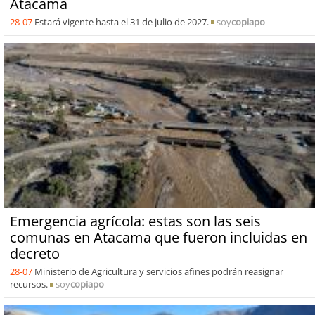
Atacama
28-07
Estará vigente hasta el 31 de julio de 2027.
soy
copiapo
Emergencia agrícola: estas son las seis
comunas en Atacama que fueron incluidas en
decreto
28-07
Ministerio de Agricultura y servicios afines podrán reasignar
recursos.
soy
copiapo