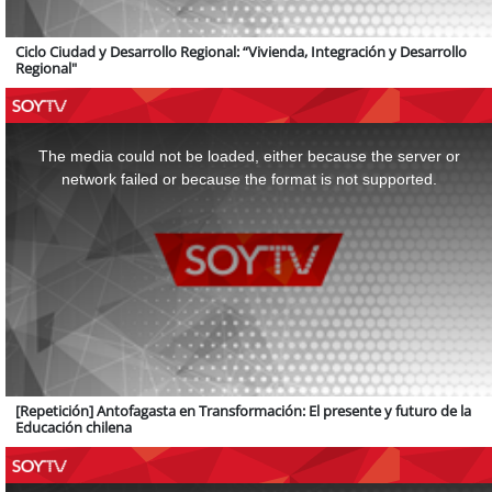
Ciclo Ciudad y Desarrollo Regional: “Vivienda, Integración y Desarrollo
Regional"
This
is
a
The media could not be loaded, either because the server or
modal
window.
network failed or because the format is not supported.
[Repetición] Antofagasta en Transformación: El presente y futuro de la
Educación chilena
This