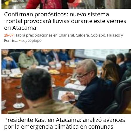
Confirman pronósticos: nuevo sistema
frontal provocará lluvias durante este viernes
en Atacama
29-07
Habrá precipitaciones en Chañaral, Caldera, Copiapó, Huasco y
Feririna.
soy
copiapo
Presidente Kast en Atacama: analizó avances
por la emergencia climática en comunas