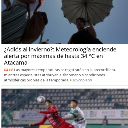
¿Adiós al invierno?: Meteorología enciende
alerta por máximas de hasta 34 °C en
Atacama
04-08
Las mayores temperaturas se registrarán en la precordillera,
mientras especialistas atribuyen el fenómeno a condiciones
atmosféricas propias de la temporada.
soy
copiapo