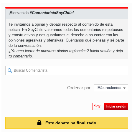
¡Bienvenido
#ComentaristaSoyChile!
soy
puertomontt
Te invitamos a opinar y debatir respecto al contenido de esta
soy
chiloé
noticia. En SoyChile valoramos todos los comentarios respetuosos
y constructivos y nos guardamos el derecho a no contar con las
opiniones agresivas y ofensivas. Cuéntanos qué piensas y sé parte
de la conversación.
¿Ya eres lector de nuestros diarios regionales?
Inicia sesión
y deja
tu comentario.
Ordenar por:
Más recientes
Soy
Iniciar sesión
Este debate ha finalizado.