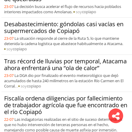
23-07
La decisión busca acelerar el flujo de recursos hacia poblados
interiores impactados como Amolanas.
soy
copiapo
Desabastecimiento: góndolas casi vacías en
supermercados de Copiapó
23-07
La situación responde al cierre de la Ruta 5, lo que mantiene
detenida la cadena logística que abastece habitualmente a Atacama.
soy
copiapo
Tras récord de lluvias por temporal, Atacama
ahora enfrentará una “ola de calor”
23-07
La DGA dio por finalizado el evento meteorológico que dejó
acumulados de hasta 240 milímetros en la estación Río Carmen en El
Corral. .
soy
copiapo
Fiscalía ordena diligencias por fallecimiento
de trabajador agrícola que fue encontrado en
el río Copiapó
22-07
Las indagatorias realizadas en el sitio de suceso determinaron
que no hubo intervención de terceras personas en el hecho,
manejando como posible causa de muerte asfixia por inmersión.