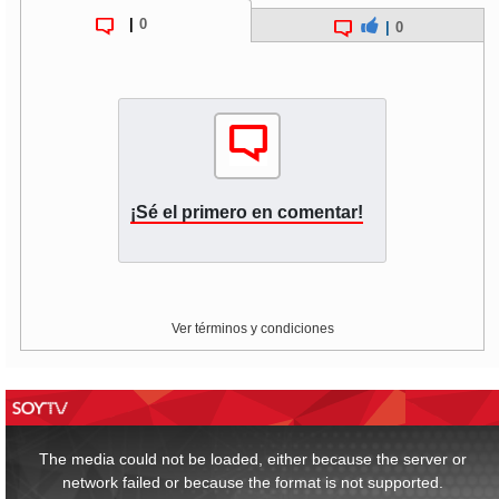
|
0
|
0
¡Sé el primero en comentar!
Ver términos y condiciones
This
is
a
The media could not be loaded, either because the server or
modal
window.
network failed or because the format is not supported.