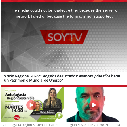
This
is
a
The media could not be loaded, either because the server or
modal
window.
network failed or because the format is not supported.
Visión Regional 2026 “Geoglifos de Pintados: Avances y desafíos hacia
un Patrimonio Mundial de Unesco”
Antofagasta Región Sostenible Cap.2:
Región Sostenible Cap 60: Economía