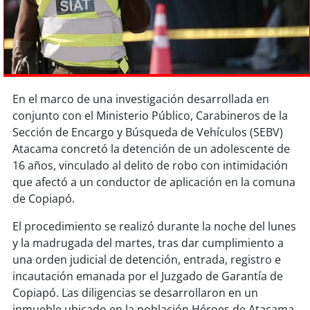
Sostenibilidad
soy
chile
soy
arica
En el marco de una investigación desarrollada en
soy
iquique
conjunto con el Ministerio Público, Carabineros de la
Sección de Encargo y Búsqueda de Vehículos (SEBV)
soy
calama
Atacama concretó la detención de un adolescente de
16 años, vinculado al delito de robo con intimidación
soy
antofagasta
que afectó a un conductor de aplicación en la comuna
de Copiapó.
soy
copiapó
El procedimiento se realizó durante la noche del lunes
y la madrugada del martes, tras dar cumplimiento a
soy
valparaíso
una orden judicial de detención, entrada, registro e
incautación emanada por el Juzgado de Garantía de
soy
quillota
Copiapó. Las diligencias se desarrollaron en un
inmueble ubicado en la población Héroes de Atacama,