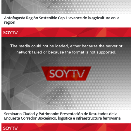
Antofagasta Región Sostenible Cap 1: avance de la agricultura en la
región
This
is
a
The media could not be loaded, either because the server or
modal
window.
network failed or because the format is not supported.
Seminario Ciudad y Patrimonio: Presentación de Resultados de la
Encuesta Corredor Bioceánico, logística e infraestructura ferroviaria