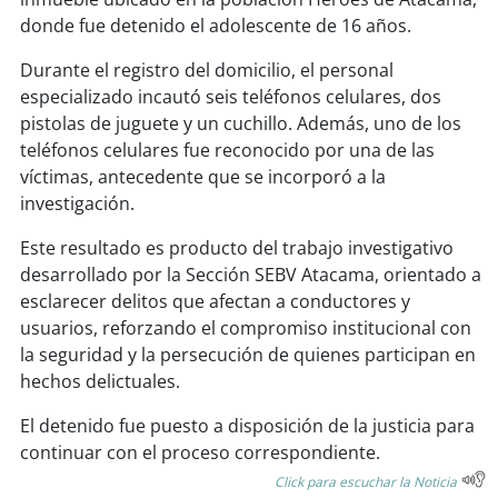
soy
sanantonio
donde fue detenido el adolescente de 16 años.
soy
chillán
Durante el registro del domicilio, el personal
especializado incautó seis teléfonos celulares, dos
soy
sancarlos
pistolas de juguete y un cuchillo. Además, uno de los
teléfonos celulares fue reconocido por una de las
soy
talcahuano
víctimas, antecedente que se incorporó a la
investigación.
soy
concepción
Este resultado es producto del trabajo investigativo
desarrollado por la Sección SEBV Atacama, orientado a
soy
coronel
esclarecer delitos que afectan a conductores y
usuarios, reforzando el compromiso institucional con
soy
arauco
la seguridad y la persecución de quienes participan en
hechos delictuales.
soy
temuco
El detenido fue puesto a disposición de la justicia para
soy
valdivia
continuar con el proceso correspondiente.
Click para escuchar la Noticia
soy
osorno