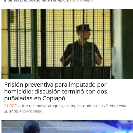
intensas precipitaciones en la región.
soy
copiapo
Prisión preventiva para imputado por
homicidio: discusión terminó con dos
puñaladas en Copiapó
31-07
El autor del mortal ataque ya cumplía condena. La víctima tenía
28 años.
soy
copiapo