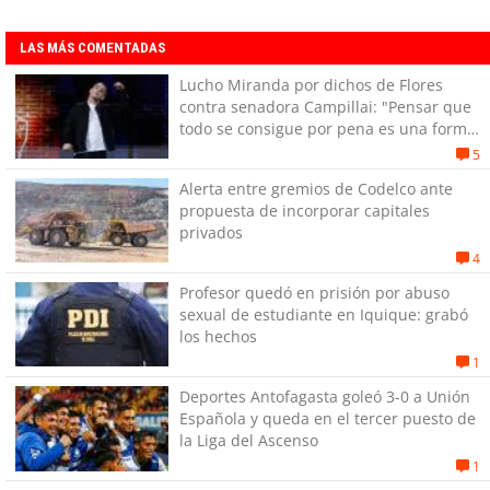
LAS MÁS COMENTADAS
Lucho Miranda por dichos de Flores
contra senadora Campillai: "Pensar que
todo se consigue por pena es una forma
de quitar dignidad"
5
Alerta entre gremios de Codelco ante
propuesta de incorporar capitales
privados
4
Profesor quedó en prisión por abuso
sexual de estudiante en Iquique: grabó
los hechos
1
Deportes Antofagasta goleó 3-0 a Unión
Española y queda en el tercer puesto de
la Liga del Ascenso
1